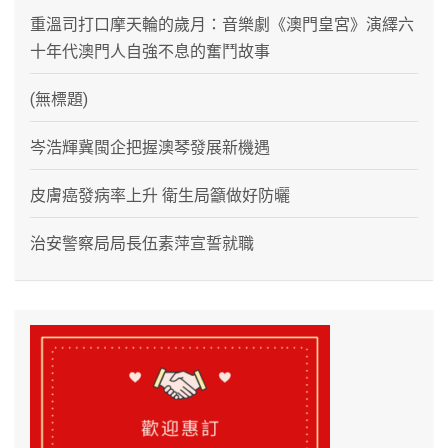
重溫司打口摩天輪的歲月：音樂劇《澳門皇宮》演繹六
十年代澳門人自強不息的奮鬥故事
(無標題)
岑浩輝冀閩企把握澳琴發展新機遇
皮膚癌發病率上升 衛生局籲做好防曬
治安警察局局長伍素萍宣誓就職