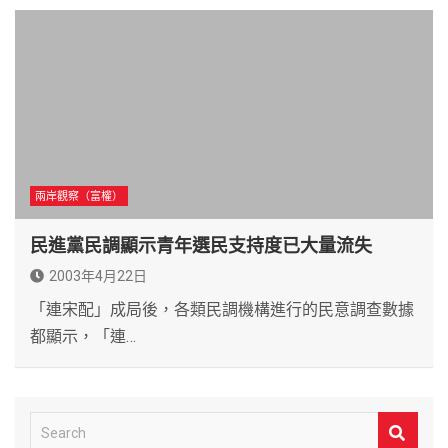
兩岸觀察（富權）
民進黨民調顯示青年選民支持度已大量流失
2003年4月22日
「連宋配」成局後，各類民調機構進行的民意調查數據
都顯示，「連…
S