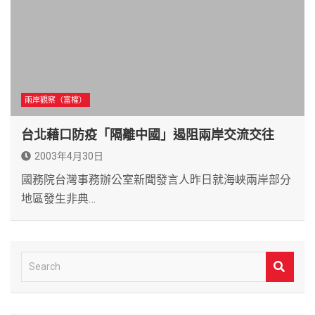
兩岸觀察（富權）
台北藉口防疫「隔離中國」遏阻兩岸交流交往
2003年4月30日
國務院台灣事務辦公室新聞發言人昨日就海峽兩岸部分
地區發生非典…
S
e
a