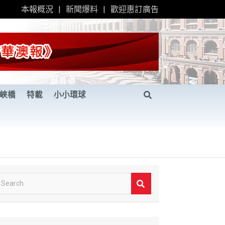
本報概況
新聞爆料
歡迎惠訂廣告
峽橋
特載
小小環球
S