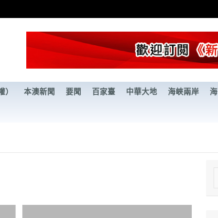
權）
本澳新聞
要聞
百家臺
中華大地
海峽兩岸
海
e
a
r