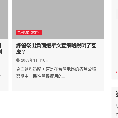
c
h
兩岸觀察（富權）
澳
綠營祭出負面選舉文宣策略說明了甚
到
麼？
2003年11月10日
負面選舉策略，這是在台灣地區的各項公職
«
在
選舉中，民進黨最擅用的…