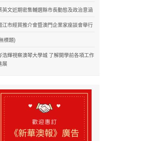
蔡英文近期密集輔選縣市長動態及政治意涵
陽江市經貿推介會暨澳門企業家座談會舉行
(無標題)
岑浩輝視察澳琴大學城 了解開學前各項工作
進展