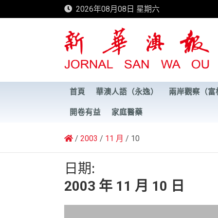
Skip
2026年08月08日 星期六
to
content
新華澳報
首頁
華澳人語（永逸）
兩岸觀察（富
開卷有益
家庭醫藥
2003
11 月
10
日期:
2003 年 11 月 10 日