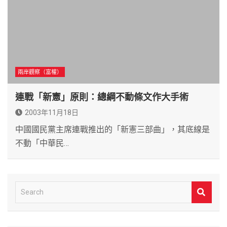
兩岸觀察（富權）
連戰「新憲」原則：總綱不動條文作大手術
2003年11月18日
中國國民黨主席連戰推出的「新憲三部曲」，其底線是
不動「中華民…
S
e
a