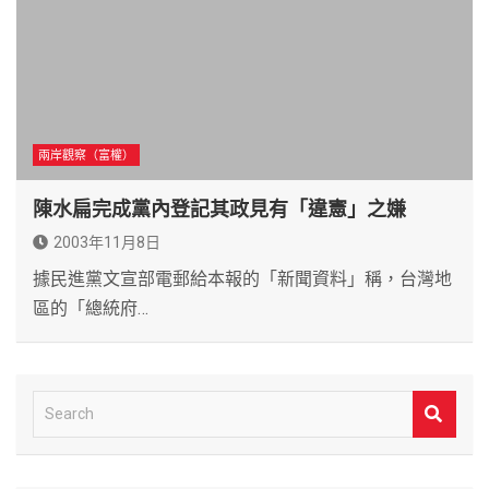
兩岸觀察（富權）
陳水扁完成黨內登記其政見有「違憲」之嫌
2003年11月8日
據民進黨文宣部電郵給本報的「新聞資料」稱，台灣地
區的「總統府…
S
e
a