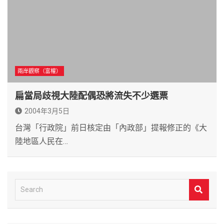
兩岸觀察（富權）
扁當局歧視大陸配偶恐將流失不少選票
2004年3月5日
台灣「行政院」前日核定由「內政部」提報修正的《大
陸地區人民在…
S
e
a