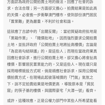
方面認為政府公開拍賣土地的做法，回應了社會的訴
求，合法合理；另一方面卻又擔心，拍賣結果是如此高
的天價，必會進一步衝擊澳門樓市，使到部份澳門居民
「置業難」更為嚴重，不利於社會和諧。
這就應了古諺中的「出爾反爾」：當初質疑政府批地是
「黑箱作業」、「賤價批地」，因而強烈要求公開拍賣
土地，並批評政府「公開拍賣土地將扯高樓價」言論是
「為官商勾結辯護」的，是這些人；而現在當政府果真
回應社會訴求，進行公開拍賣土地，卻又擔心將會扯高
樓價，影響居民置業能力的，又是這些人。現在還只是
採用暗標競投方式呢，倘是順應社會訴求，採用公開喊
價拍賣方式，在現場此起彼落喊價的「鬥氣」氣氛之
下，說不定拍賣結果是地價更高 ，導致原本是「貧民
窟」的筷子基的樓價，與國際豪宅「大潭一號」看齊。
或許，這種效應，正是公權力部門中某些人所希望能看