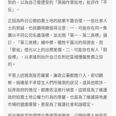
到的，以為自己曾遭受的「黑箱作業批地」批評作「平
反」。
正因為昨日公開拍賣土地的結果不盡合理，一些社會人
士的質疑，也就顯得頗值得注意：一、可能存在同一集
團以不同公司名義落標，並出現「第一、第二高標」撻
訂，「第三高標」補中標，犧牲千萬元的保證金，而
「節省」億元以上的出標差價。二、可能存在有人「假
投標」，以求達到抬升自己在附近區域樓盤售價之目
的。
不管上述猜測是否屬實，廉政公署都應介入，密切觀
察。倘確是不幸發生人們所猜測的狀況，或其他欺詐、
玩弄政府的情況，都應依法進行偵查。這既是為了維護
政府拍賣土地公權力行為的尊嚴，也是為了維護房地產
市場的健康運營，更是為了維護社會和諧穩定。
這也將給某些理想主義者帶來啟迪：公開拍賣土地是否