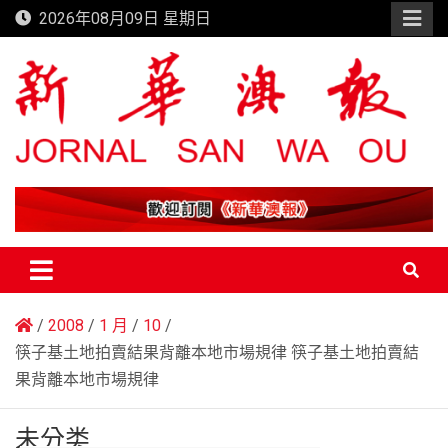
Skip
2026年08月09日 星期日
to
content
新華澳報
2008
1 月
10
筷子基土地拍賣結果背離本地市場規律 筷子基土地拍賣結
果背離本地市場規律
未分类