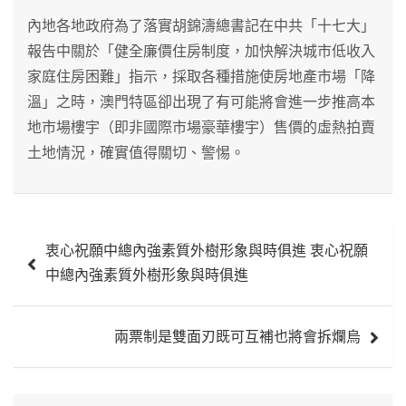
內地各地政府為了落實胡錦濤總書記在中共「十七大」
報告中關於「健全廉價住房制度，加快解決城市低收入
家庭住房困難」指示，採取各種措施使房地產市場「降
溫」之時，澳門特區卻出現了有可能將會進一步推高本
地市場樓宇（即非國際市場豪華樓宇）售價的虛熱拍賣
土地情況，確實值得關切、警惕。
文
衷心祝願中總內強素質外樹形象與時俱進 衷心祝願
章
中總內強素質外樹形象與時俱進
導
覽
兩票制是雙面刃既可互補也將會拆爛烏