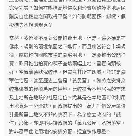
完全完美？如何在哄抬高地價以利炒賣與維護本地居民
購房自住權益之間取得平衡？如何防範圍標、綁標、假
投標等不規則現象？
當然，我們並不反對公開拍賣土地。但是，這必須是在
健康、規則的環境氛圍之下進行，而且應當符合市場規
律。屬於推向國際市場的豪宅用地，一定要推出公開拍
賣。昨日推出拍賣的筷子基這兩幅土地，盡管向頭較
好，空氣流通狀況較佳，但畢竟其所在區域，並非是豪
華住宅區，甚至歷史上曾是「貧民窟」。如將之安排為
較為優質的經濟房屋的用地，比較符合本地居民的需求
及土地所在地段的社區定位。尤其是在本地區可供利用
土地資源十分匱缺，而政府提出的一萬九千個公屋單位
計畫所需土地又不菲的情況下，為了樹立政府的「誠
信」形象，亦即不要讓政府的「萬九公屋」承諾落空，
對非豪華住宅用地的安排分配，還宜多作思量。