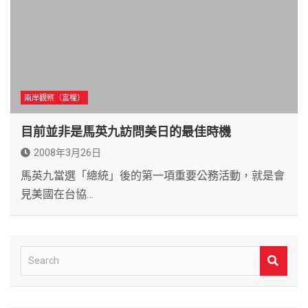
兩岸觀察（富權）
目前並非是馬英九訪問美日的最佳時機
2008年3月26日
馬英九當選「總統」後的第一項重要公務活動，就是會
見美國在台協…
S
e
a