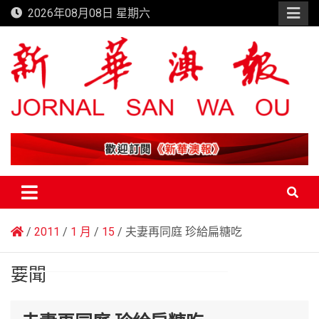
Skip
2026年08月08日 星期六
to
content
新華澳報
2011
1 月
15
夫妻再同庭 珍給扁糖吃
要聞