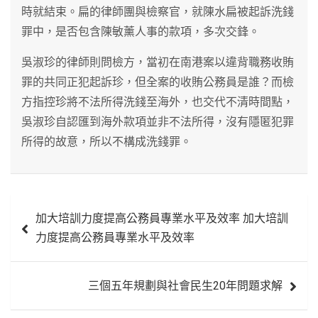
時就結束。扁的律師團與檢察官，就陳水扁被起訴洗錢
罪中，是否包含陳敏薰人事的款項，多次交鋒。
吳淑珍的律師則問檢方，當初在南港案以違背職務收賄
罪的共同正犯起訴珍，但全案的收賄公務員是誰？而檢
方指控珍將不法所得洗錢至海外，也交代不清時間點，
吳淑珍自認匯到海外款項並非不法所得，沒有隱匿犯罪
所得的故意，所以不構成洗錢罪。
文
加大培訓力度提高公務員專業水平及效率 加大培訓
章
力度提高公務員專業水平及效率
導
覽
三個五年規劃與社會民生20年問題求解