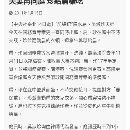
夫妻再同庭 珍給扁糖吃
2011年1月15日
【中央社臺北14日電】“前總統”陳水扁、吳淑珍夫婦，
今天在國務費等案更一審同時出庭。扁、珍在庭中不時
交談，珍並翻動扁的衣領，還拿牛軋糖給扁。
扁、珍因國務費等案遭控貪汙、洗錢，最高法院去年11
月11日以龍潭案、陳敏薰人事案判刑扁、珍17年半定
讞，並將國務費案、南港案、洗錢案發回更審。高院更
審合議庭今天傳訊吳淑珍開國務費等案的準備庭。
扁、珍在庭中並肩而坐，不時交頭接耳，提醒對方「要
保重」，珍並翻動扁的夾克衣領，關心扁穿得夠不夠
暖，扁也拉下夾克拉鍊給珍看，珍並從皮包內拿牛軋糖
給扁。
庭訊時，吳淑珍均由律師代為發言，庭訊歷時不到1小