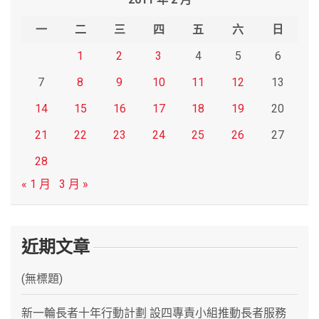
c
h
一
二
三
四
五
六
日
1
2
3
4
5
6
7
8
9
10
11
12
13
14
15
16
17
18
19
20
21
22
23
24
25
26
27
28
« 1 月
3 月 »
近期文章
(無標題)
新一輪長者十年行動計劃 設四專責小組推動長者服務