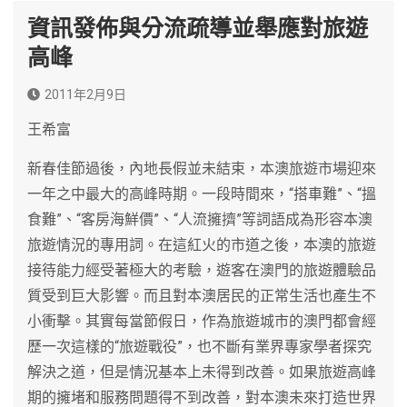
資訊發佈與分流疏導並舉應對旅遊
高峰
2011年2月9日
王希富
新春佳節過後，內地長假並未結束，本澳旅遊市場迎來
一年之中最大的高峰時期。一段時間來，“搭車難”、“搵
食難”、“客房海鮮價”、“人流擁擠”等詞語成為形容本澳
旅遊情況的專用詞。在這紅火的市道之後，本澳的旅遊
接待能力經受著極大的考驗，遊客在澳門的旅遊體驗品
質受到巨大影響。而且對本澳居民的正常生活也產生不
小衝擊。其實每當節假日，作為旅遊城市的澳門都會經
歷一次這樣的“旅遊戰役”，也不斷有業界專家學者探究
解決之道，但是情況基本上未得到改善。如果旅遊高峰
期的擁堵和服務問題得不到改善，對本澳未來打造世界