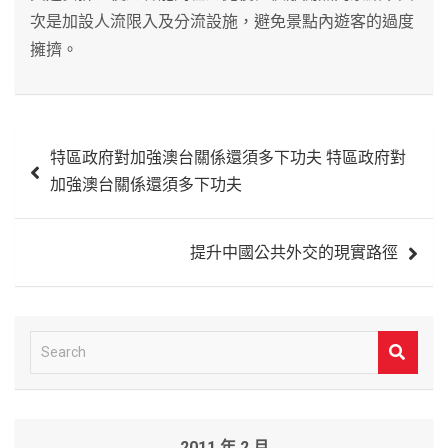
次是加設人流限入及分流設施，避免景點內遊客的過度
擁擠。
文
特區政府對加強澳台關係還須多下功夫 特區政府對
章
加強澳台關係還須多下功夫
導
覽
提升中國公共外交的現實路徑
S
e
a
r
2011 年 2 月