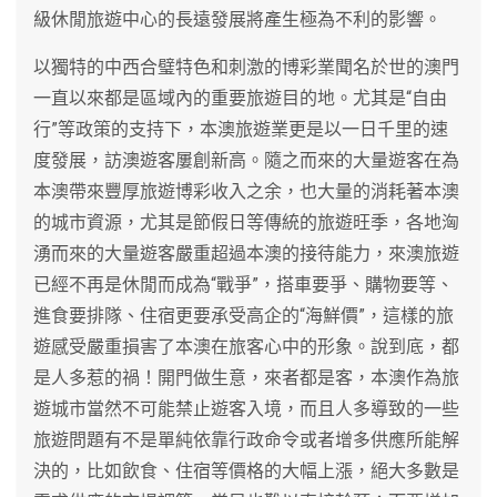
級休閒旅遊中心的長遠發展將產生極為不利的影響。
以獨特的中西合璧特色和刺激的博彩業聞名於世的澳門
一直以來都是區域內的重要旅遊目的地。尤其是“自由
行”等政策的支持下，本澳旅遊業更是以一日千里的速
度發展，訪澳遊客屢創新高。隨之而來的大量遊客在為
本澳帶來豐厚旅遊博彩收入之余，也大量的消耗著本澳
的城市資源，尤其是節假日等傳統的旅遊旺季，各地洶
湧而來的大量遊客嚴重超過本澳的接待能力，來澳旅遊
已經不再是休閒而成為“戰爭”，搭車要爭、購物要等、
進食要排隊、住宿更要承受高企的“海鮮價”，這樣的旅
遊感受嚴重損害了本澳在旅客心中的形象。說到底，都
是人多惹的禍！開門做生意，來者都是客，本澳作為旅
遊城市當然不可能禁止遊客入境，而且人多導致的一些
旅遊問題有不是單純依靠行政命令或者增多供應所能解
決的，比如飲食、住宿等價格的大幅上漲，絕大多數是