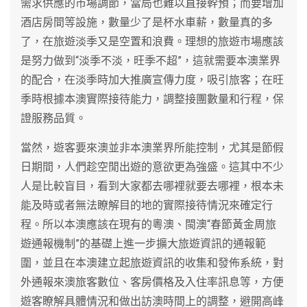
需求供應的市場調節，當局也難以直接幹預；而要增加
酒店房間等設施，數量少了是杯水車薪，數量真的多
了，在旅遊淡季又是空置和浪費。理想的旅遊市場應該
是努力做到“淡季不淡，旺季不超”，這就需要本澳業界
的配合，在淡季時加大推廣宣傳力度，吸引旅客；在旺
季時根據本澳實際接待能力，調整接團數量和行程，保
證服務品質。
當然，遊客要來澳並非本澳業界所能控制，尤其是節假
日期間，人們趁空閒出遊的意欲更為強盛。這其中不少
人是比較盲目，看到大家都去哪裡就要去哪裡，根本未
能及時或者無法瞭解目的地的實際接待情況來確定行
程。所以本澳應該在現有的粵澳、閩澳“春節黃金周旅
遊通報機制”的基礎上進一步擴大旅遊資訊的通報範
圍，並且在本澳建立起旅遊資訊的收集和發佈系統，對
外通報來澳旅客數位、客房價格及入住率訊息等，方便
遊客瞭解具體情況和做出訪澳時間上的調整，避開高峰