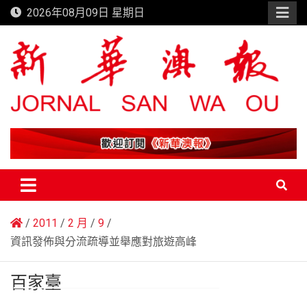
Skip
2026年08月09日 星期日
to
content
新華澳報
2011
2 月
9
資訊發佈與分流疏導並舉應對旅遊高峰
百家臺