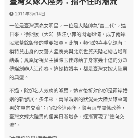
臺灣女嫁大陸男：擋不住的潮流
2011年3月14日
一位是臺灣漂亮女明星，一位是大陸帥氣“富二代”。連
日來，徐熙媛（大S）與汪小菲的閃電戀情，成了兩岸
民眾茶餘飯後的重要談資。此前，類似的喜事兒還有：
模特兒出身的女藝人孟廣美與北京世貿天階老總吉增和
結婚；鳳凰衛視女主播陳玉佳嫁給了身家幾十億的分眾
傳媒創辦人江南春。這幾樁婚事，都是臺灣女嫁大陸男
的典型。
不過，除卻名人效應的噱頭，這背後折射的卻是兩岸婚
姻的新發展。多年來，兩岸婚姻的狀況是大陸女嫁臺灣
男的“單向交流”；而如今這兩年，隨著兩岸關係改善，
臺灣女嫁大陸男的個案日漸增多，逐漸實現了“雙向交
流”。