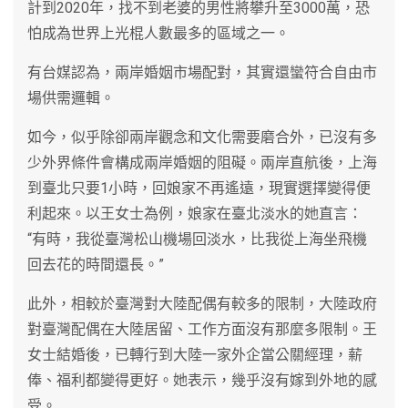
計到2020年，找不到老婆的男性將攀升至3000萬，恐
怕成為世界上光棍人數最多的區域之一。
有台媒認為，兩岸婚姻市場配對，其實還蠻符合自由市
場供需邏輯。
如今，似乎除卻兩岸觀念和文化需要磨合外，已沒有多
少外界條件會構成兩岸婚姻的阻礙。兩岸直航後，上海
到臺北只要1小時，回娘家不再遙遠，現實選擇變得便
利起來。以王女士為例，娘家在臺北淡水的她直言：
“有時，我從臺灣松山機場回淡水，比我從上海坐飛機
回去花的時間還長。”
此外，相較於臺灣對大陸配偶有較多的限制，大陸政府
對臺灣配偶在大陸居留、工作方面沒有那麼多限制。王
女士結婚後，已轉行到大陸一家外企當公關經理，薪
俸、福利都變得更好。她表示，幾乎沒有嫁到外地的感
受。