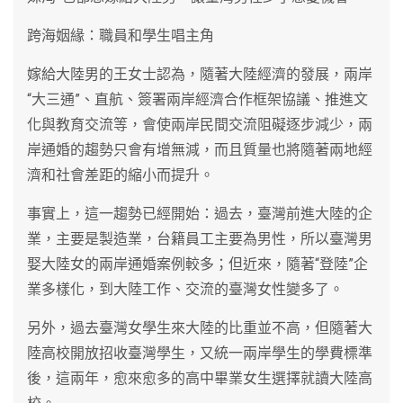
跨海姻緣：職員和學生唱主角
嫁給大陸男的王女士認為，隨著大陸經濟的發展，兩岸
“大三通”、直航、簽署兩岸經濟合作框架協議、推進文
化與教育交流等，會使兩岸民間交流阻礙逐步減少，兩
岸通婚的趨勢只會有增無減，而且質量也將隨著兩地經
濟和社會差距的縮小而提升。
事實上，這一趨勢已經開始：過去，臺灣前進大陸的企
業，主要是製造業，台籍員工主要為男性，所以臺灣男
娶大陸女的兩岸通婚案例較多；但近來，隨著“登陸”企
業多樣化，到大陸工作、交流的臺灣女性變多了。
另外，過去臺灣女學生來大陸的比重並不高，但隨著大
陸高校開放招收臺灣學生，又統一兩岸學生的學費標準
後，這兩年，愈來愈多的高中畢業女生選擇就讀大陸高