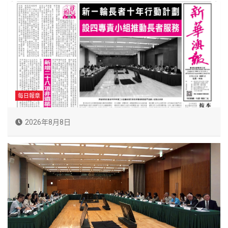
每日報章
2026年8月8日