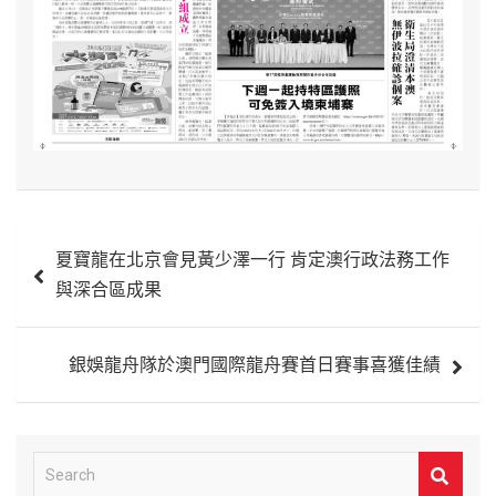
文
夏寶龍在北京會見黃少澤一行 肯定澳行政法務工作
章
與深合區成果
導
覽
銀娛龍舟隊於澳門國際龍舟賽首日賽事喜獲佳績
S