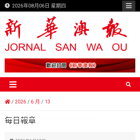
Skip
2026年08月06日 星期四
to
content
新華澳報
2026
6 月
13
每日報章