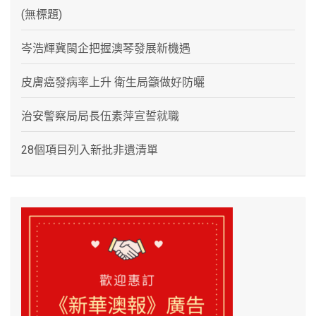
(無標題)
岑浩輝冀閩企把握澳琴發展新機遇
皮膚癌發病率上升 衛生局籲做好防曬
治安警察局局長伍素萍宣誓就職
28個項目列入新批非遺清單