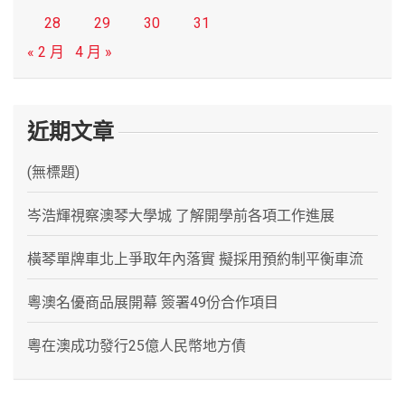
28
29
30
31
« 2 月
4 月 »
近期文章
(無標題)
岑浩輝視察澳琴大學城 了解開學前各項工作進展
橫琴單牌車北上爭取年內落實 擬採用預約制平衡車流
粵澳名優商品展開幕 簽署49份合作項目
粵在澳成功發行25億人民幣地方債