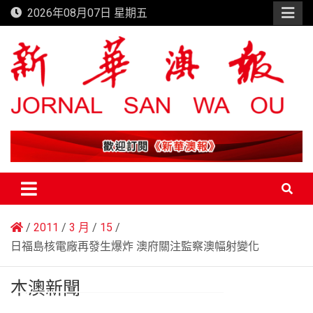
Skip
2026年08月07日 星期五
to
content
新華澳報
2011
3 月
15
日福島核電廠再發生爆炸 澳府關注監察澳幅射變化
本澳新聞