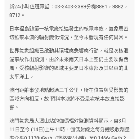
新24小時值班電話：03-3403-3388分機8881，8882，
8712。
日本福島縣第一核電廠接連發生的核電事故，氣象局密
切監察本澳的輻射變化情況，至今未發現有任何異常。
世界氣象組織已啟動其環境應急響應行動，就是次核泄
漏事故作出預測，由於未來兩天日本上空仍主要吹偏西
風，受核輻射影響的區域主要是日本東部及其以東的北
太平洋上。
澳門距離事發地點超過三千公里，所在位置與受影響的
區域方向相反，故 預料本澳將不受是次核事故直接影
響。
澳門氣象局大潭山站的伽傌輻射監測資料顯示，自3月
11日至今 (14日)上午11時，伽傌射線之每分鐘吸收劑量
率介乎0.1178μGy/h（微格雷/小時）至0.1466μGy/h之