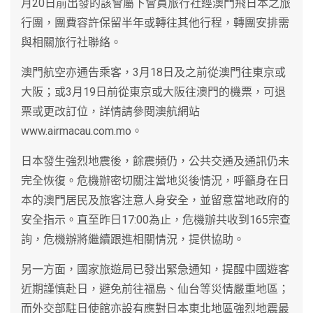
月20日前出發的該會屬下會員旅行社經澳門飛日本之旅
行團，團費容許保留半年或轉往其他行程，轉團安排需
與相關旅行社聯絡。
澳門航空亦通告乘客，3月18日及之前從澳門往東京或
大阪；或3月19日前從東京或大阪往澳門的機票，可退
票或更改訂位，詳情請參閱澳航網站
www.airmacau.com.mo。
日本發生強烈地震後，餘震頻仍，公共交通及通訊仍未
完全恢復。危機辦密切關注當地災後情況，呼籲身在日
本的澳門居民及旅客注意人身安全，並留意當地政府的
安全指示。直至昨日17:00為止，危機辦共收到165宗查
詢，危機辦將繼續跟進相關情況，提供協助。
另一方面，國家旅遊局已發出緊急通知，提醒中國遊客
近期謹慎赴日，避免前往福島、仙台等災情嚴重地區；
而外交部駐日使館亦設有應對日本東北地區強烈地震最