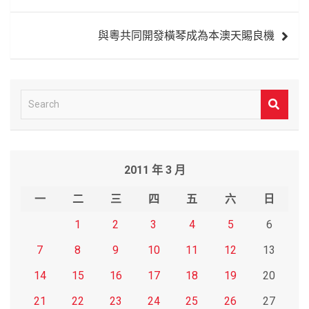
導
覽
與粵共同開發橫琴成為本澳天賜良機
S
e
a
r
2011 年 3 月
c
h
一
二
三
四
五
六
日
1
2
3
4
5
6
7
8
9
10
11
12
13
14
15
16
17
18
19
20
21
22
23
24
25
26
27