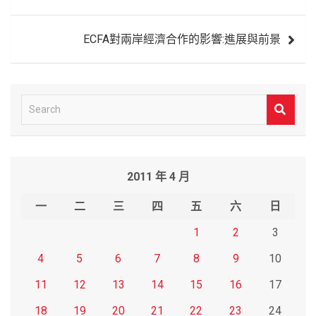
導
覽
ECFA對兩岸經濟合作的影響:進展與前景
S
e
a
r
2011 年 4 月
c
h
一
二
三
四
五
六
日
1
2
3
4
5
6
7
8
9
10
11
12
13
14
15
16
17
18
19
20
21
22
23
24