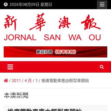
Skip
2026年08月09日 星期日
to
content
新華澳報
2011
4 月
1
推廣電動車應由輕型車開始
本澳新聞