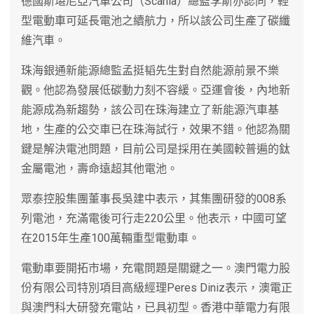
德國斯堪尼亞汽車公司（Scania）總監李斯亦認同，輕
型電動車可延長電池之續航力，所以該公司生產了碳纖
維汽車。
珠海銀通新能源總監孟挺韬先生對自然能源前景不樂
觀。他認為發展低碳動力刻不容緩。亞運會後，內地新
能源成為新趨勢，該公司在珠海建立了新能源汽車基
地，生產的公交車已在珠海試行，效果不錯。他認為關
鍵是解決電池問題，目前公司是採用在美國較普遍的鈦
金屬電池，壽命遠超其他電池。
眾泰控股集團董事長吳建中表示，其集團研發的008系
列電池，充滿電後可行走220公里。他表示，中國可望
在2015年生產100萬輛重型電動車。
電動車要開拓市場，充電問題是關鍵之一。澳門電力股
份有限公司特別項目高級經理Peres Diniz表示，澳電正
與澳門科大研發充電站，已具初型。香港中華電力有限