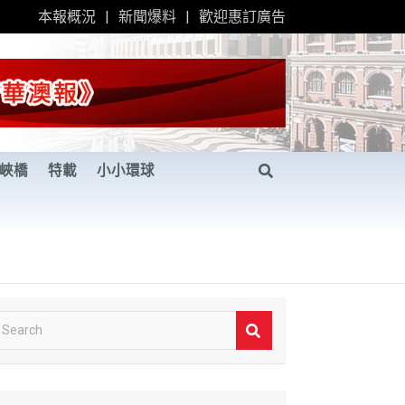
本報概況
新聞爆料
歡迎惠訂廣告
峽橋
特載
小小環球
S