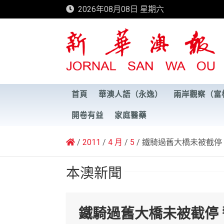
Skip
2026年08月08日 星期六
to
content
新華澳報
首頁
華澳人語（永逸）
兩岸觀察（富
開卷有益
家庭醫藥
2011
4 月
5
鐵騎過舊大橋未被截停
本澳新聞
鐵騎過舊大橋未被截停