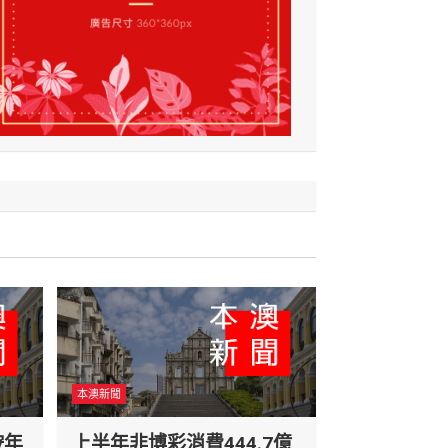
本澳新聞
按年
上半年非博彩消費444.7億