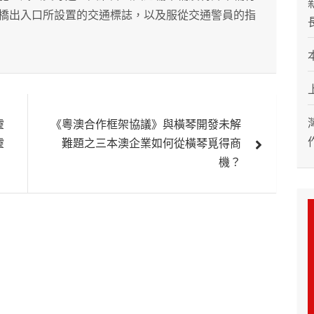
橋出入口所設置的交通標誌，以及服從交通警員的指
靈
《粵澳合作框架協議》與橫琴開發未解
靈
難題之三本澳企業如何從橫琴覓得商
機？