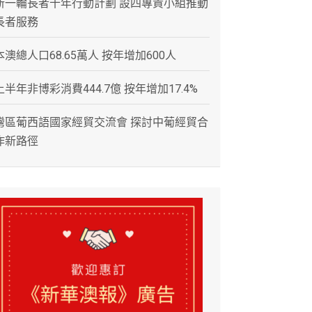
新一輪長者十年行動計劃 設四專責小組推動
長者服務
本澳總人口68.65萬人 按年增加600人
上半年非博彩消費444.7億 按年增加17.4%
灣區葡西語國家經貿交流會 探討中葡經貿合
作新路徑