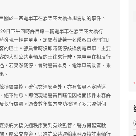
c
h
目關於一宗電單車在嘉樂庇大橋違規駕駛的事件。
月29日下午四時許目睹一輛電單車在嘉樂庇大橋行
時發現一輛電單車，駕駛者載著一名乘客由澳門往
客的巴士。警員當時沒即時截停該違例電單車，主要
客的大型公共車輛及的士往來行駛，電單車在相反行
遇，若突然截停，會對警員本身、電單車駕駛者、乘
果。
«
統持續監控，確保交通安全外，亦有警員不定時巡
，絕不姑息。即使現場警員目睹但因橋面條件未容許
及執行處罰。過去數年警方成功檢控了多宗違例個
嘉樂庇大橋交通秩序受到有效監管。警方提醒駕駛
施，屬公交專道，只准許公共運輸車輛及特許車輛行