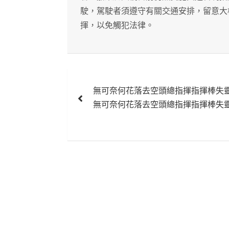
駛，駕駛者須遵守有關交通安排，留意大
揮，以免觸犯法律。
文
無可奈何花落去空頭總指揮指揮棒失
章
無可奈何花落去空頭總指揮指揮棒失
導
覽