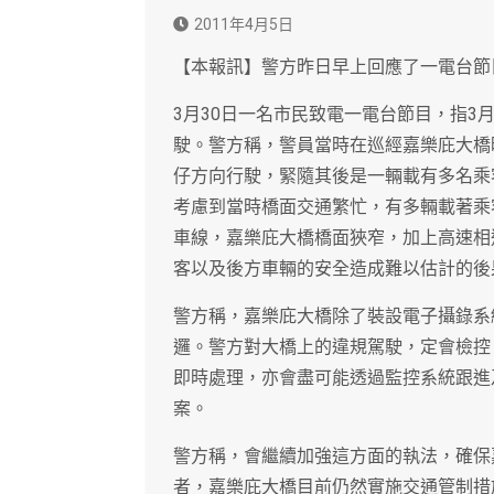
2011年4月5日
【本報訊】警方昨日早上回應了一電台節
3月30日一名市民致電一電台節目，指3
駛。警方稱，警員當時在巡經嘉樂庇大橋
仔方向行駛，緊隨其後是一輛載有多名乘
考慮到當時橋面交通繁忙，有多輛載著乘
車線，嘉樂庇大橋橋面狹窄，加上高速相
客以及後方車輛的安全造成難以估計的後
警方稱，嘉樂庇大橋除了裝設電子攝錄系
邏。警方對大橋上的違規駕駛，定會檢控
即時處理，亦會盡可能透過監控系統跟進
案。
警方稱，會繼續加強這方面的執法，確保
者，嘉樂庇大橋目前仍然實施交通管制措