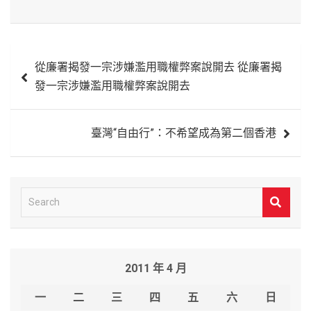
文
從廉署揭發一宗涉嫌濫用職權弊案說開去 從廉署揭
章
發一宗涉嫌濫用職權弊案說開去
導
覽
臺灣“自由行”：不希望成為第二個香港
S
e
a
r
2011 年 4 月
c
h
一
二
三
四
五
六
日