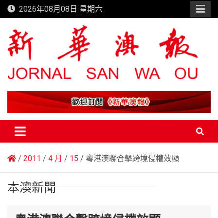
Skip
2026年08月08日 星期六
to
content
新華澳報
2011
4 月
15
粵港澳聯合擊跨境侵權效顯
本澳新聞