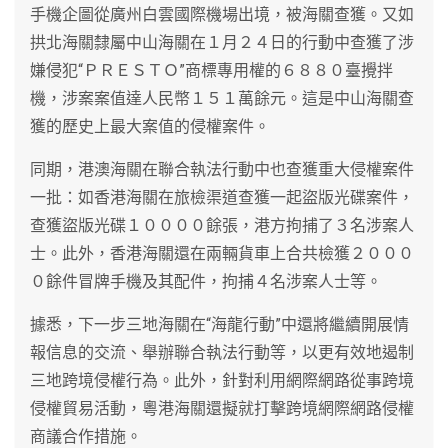
手機企圖從廣州白雲國際機場出境，被海關查獲。又如
拱北海關隸屬中山海關在１月２４日的行動中查獲了涉
嫌侵犯“ＰＲＥＳＴＯ”商標專用權的６８８０臺攪拌
機，涉案案值達人民幣１５１萬餘元。這是中山海關查
獲的歷史上最大案值的侵權案件。
同期，港澳海關在聯合執法行動中也查獲重大侵權案件
一批：如香港海關在旅檢渠道查獲一起盜版光碟案件，
查獲盜版光碟１００００餘張，港方拘捕了３名涉案人
士。此外，香港海關還在兩輛貨車上合共檢獲２０００
０餘件冒牌手機及其配件，拘捕４名涉案人士等。
據悉，下一步三地海關在“海龍行動”中還將繼續開展情
報信息的交流、舉辦聯合執法行動等，以更有效地遏制
三地跨境侵權行為。此外，針對利用網際網路從事跨境
侵權貿易活動，粵港海關還擬就打擊跨境網際網路侵權
商議合作措施。