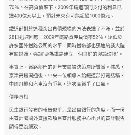
70％。在高負債率下，2009年鐵道部門支付的利息已
達400億元以上，預計未來有可能超過1000億元。
鐵道部對於這種突出負債規模的方法表達了不滿，並於
28日迅速回應：2009年鐵路資產負債率52％，遠低於
許多國外鐵路公司的水平。同時鐵道部也迅速約談大陸
有關媒體，強調“要為鐵路建立－個良好的輿論環境”。
事實上，鐵路部門的近年業績被決策層所贊賞。據悉，
京津高鐵開通後，中央一位領導人給鐵道部打電話稱，
中國飛機和汽車沒有爭氣，這次高鐵爭了口氣。
債務真相
民生銀行發布的報告似乎只是出自銀行的角度，而一份
由審計署國外貸援款項目審計服務中心出具的審計報告
顯得更為細致。