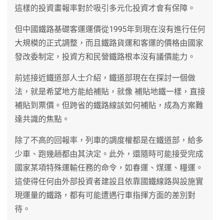
這樣的投資畫報率對於吸引多元化投資才會有保障。
但中國鐵路基礎客運運價從1995年到現在沒有進行任何
大規模的正式調整，而且鐵路貨運和客運的價格由國家
發改委制定，投資方和民營鐵路根本沒有議價能力。
前述接近鐵道部人士介紹，鐵道部現在在探討一個做
法，就是希望地方能給補貼，就像 補貼地鐵一樣，直接
補貼到票價。但跨省的鐵路線該如何補貼，成為方案難
達共識的焦點。
除了不高的回報率，列車的調度權都是在鐵道部，給多
少車、跑幾趟都由其決定。此外，還隨時可能接受完成
國家某項特殊運輸任務的命令，如春運、煤運、糧運。
這使得任何由外部投資者建設且依靠國鐵線路與設施實
現運量的鐵路，都有可能遭遇行車指揮方面的差別對
待。