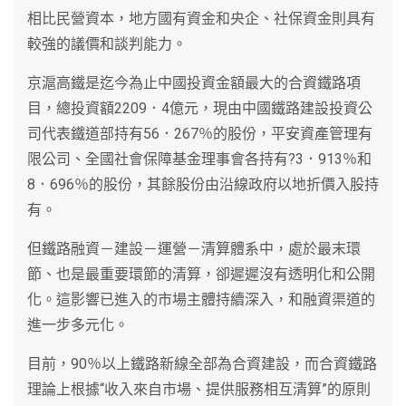
相比民營資本，地方國有資金和央企、社保資金則具有
較強的議價和談判能力。
京滬高鐵是迄今為止中國投資金額最大的合資鐵路項
目，總投資額2209．4億元，現由中國鐵路建設投資公
司代表鐵道部持有56．267％的股份，平安資產管理有
限公司、全國社會保障基金理事會各持有?3．913％和
8．696％的股份，其餘股份由沿線政府以地折價入股持
有。
但鐵路融資－建設－運營－清算體系中，處於最末環
節、也是最重要環節的清算，卻遲遲沒有透明化和公開
化。這影響已進入的市場主體持續深入，和融資渠道的
進一步多元化。
目前，90％以上鐵路新線全部為合資建設，而合資鐵路
理論上根據“收入來自市場、提供服務相互清算”的原則