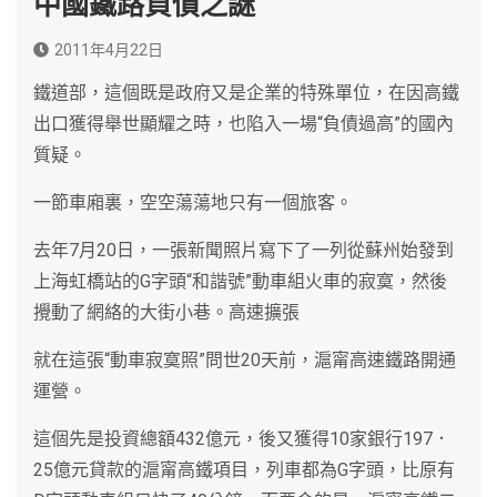
中國鐵路負債之謎
2011年4月22日
鐵道部，這個既是政府又是企業的特殊單位，在因高鐵
出口獲得舉世顯耀之時，也陷入一場“負債過高”的國內
質疑。
一節車廂裏，空空蕩蕩地只有一個旅客。
去年7月20日，一張新聞照片寫下了一列從蘇州始發到
上海虹橋站的G字頭“和諧號”動車組火車的寂寞，然後
攪動了網絡的大街小巷。高速擴張
就在這張“動車寂寞照”問世20天前，滬甯高速鐵路開通
運營。
這個先是投資總額432億元，後又獲得10家銀行197．
25億元貸款的滬甯高鐵項目，列車都為G字頭，比原有