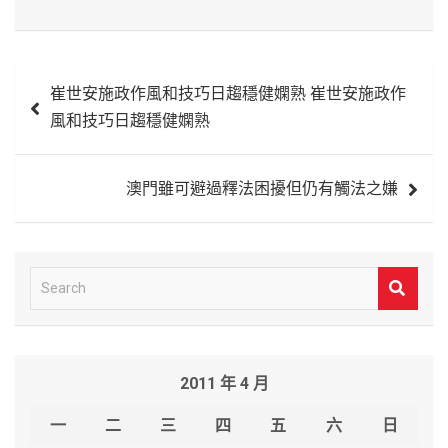
文
崔世安施政作風和技巧日趨穩健嫻熟 崔世安施政作
章
風和技巧日趨穩健嫻熟
導
覽
澳門雖可避過釋法困擾但仍有觸法之嫌
S
e
a
r
2011 年 4 月
c
h
一
二
三
四
五
六
日