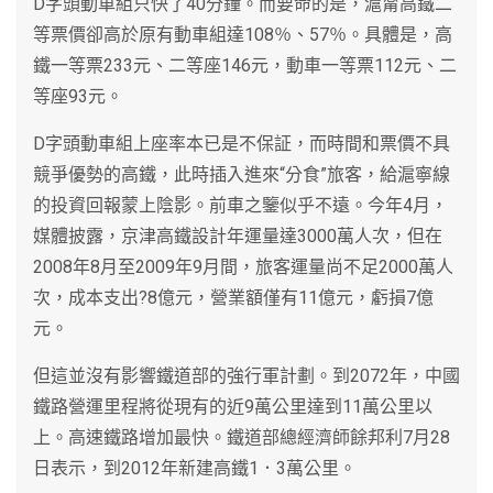
D字頭動車組只快了40分鐘。而要命的是，滬甯高鐵二
等票價卻高於原有動車組達108％、57％。具體是，高
鐵一等票233元、二等座146元，動車一等票112元、二
等座93元。
D字頭動車組上座率本已是不保証，而時間和票價不具
競爭優勢的高鐵，此時插入進來“分食”旅客，給滬寧線
的投資回報蒙上陰影。前車之鑒似乎不遠。今年4月，
媒體披露，京津高鐵設計年運量達3000萬人次，但在
2008年8月至2009年9月間，旅客運量尚不足2000萬人
次，成本支出?8億元，營業額僅有11億元，虧損7億
元。
但這並沒有影響鐵道部的強行軍計劃。到2072年，中國
鐵路營運里程將從現有的近9萬公里達到11萬公里以
上。高速鐵路增加最快。鐵道部總經濟師餘邦利7月28
日表示，到2012年新建高鐵1．3萬公里。