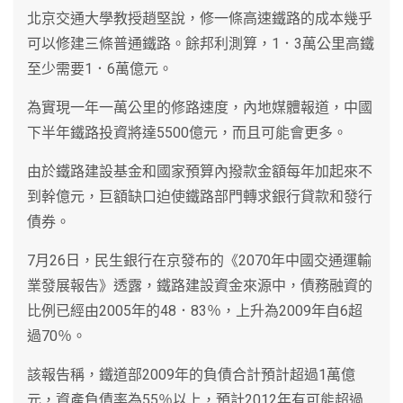
北京交通大學教授趙堅說，修一條高速鐵路的成本幾乎
可以修建三條普通鐵路。餘邦利測算，1．3萬公里高鐵
至少需要1．6萬億元。
為實現一年一萬公里的修路速度，內地媒體報道，中國
下半年鐵路投資將達5500億元，而且可能會更多。
由於鐵路建設基金和國家預算內撥款金額每年加起來不
到幹億元，巨額缺口迫使鐵路部門轉求銀行貸款和發行
債券。
7月26日，民生銀行在京發布的《2070年中國交通運輸
業發展報告》透露，鐵路建設資金來源中，債務融資的
比例已經由2005年的48．83％，上升為2009年自6超
過70％。
該報告稱，鐵道部2009年的負債合計預計超過1萬億
元，資產負債率為55％以上，預計2012年有可能超過