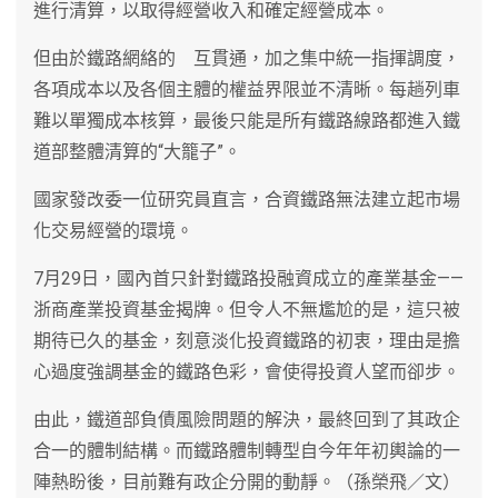
進行清算，以取得經營收入和確定經營成本。
但由於鐵路網絡的 互貫通，加之集中統一指揮調度，
各項成本以及各個主體的權益界限並不清晰。每趟列車
難以單獨成本核算，最後只能是所有鐵路線路都進入鐵
道部整體清算的“大籠子”。
國家發改委一位研究員直言，合資鐵路無法建立起市場
化交易經營的環境。
7月29日，國內首只針對鐵路投融資成立的產業基金——
浙商產業投資基金揭牌。但令人不無尷尬的是，這只被
期待已久的基金，刻意淡化投資鐵路的初衷，理由是擔
心過度強調基金的鐵路色彩，會使得投資人望而卻步。
由此，鐵道部負債風險問題的解決，最終回到了其政企
合一的體制結構。而鐵路體制轉型自今年年初輿論的一
陣熱盼後，目前難有政企分開的動靜。（孫榮飛／文）