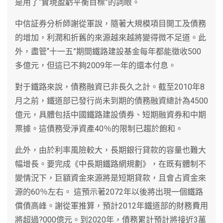
是用了“實現盈虧平衡目標”的詞眼。
中信証券分析師謝從軍說，隨著大規模項目開工及債務
的增加，利潤和折舊的來源越來越將變得微不足道。此
外，盡管“十一五”期間鐵路建設基金每年都能徵收500
多億元，但這已不夠2009年一年的還本付息。
對于鐵路來說，債務融資已非長久之計。截至2010年8
月之前，鐵道部已發行尚未到期的債務融資總計為4500
億元，具體包括中國鐵路建設債券、短期融資券和中期
票據。這債務受淨資產40％的限制已趨於飽和。
此外，由於利率風險較大，長期銀行貸款的容量也難大
幅增長。要完成《中長期鐵路網規劃》，在既有體制不
變情況下，巨額資金來源將是短期貸款，且會占資金來
源的60％左右。 這預示著2072年以後將出現一個鐵路
償債高峰。謝從軍推算，預計2012年鐵道部的財務費用
將超過?000億元。到2020年，債務累計預計將接近3萬