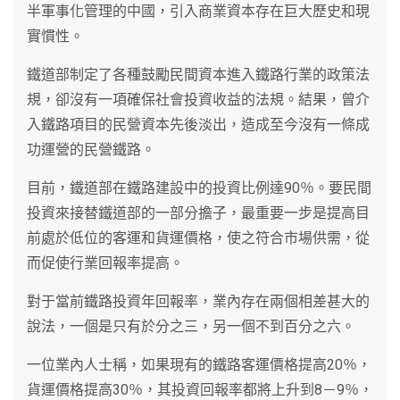
半軍事化管理的中國，引入商業資本存在巨大歷史和現
實慣性。
鐵道部制定了各種鼓勵民間資本進入鐵路行業的政策法
規，卻沒有一項確保社會投資收益的法規。結果，曾介
入鐵路項目的民營資本先後淡出，造成至今沒有一條成
功運營的民營鐵路。
目前，鐵道部在鐵路建設中的投資比例達90％。要民間
投資來接替鐵道部的一部分擔子，最重要一步是提高目
前處於低位的客運和貨運價格，使之符合市場供需，從
而促使行業回報率提高。
對于當前鐵路投資年回報率，業內存在兩個相差甚大的
說法，一個是只有於分之三，另一個不到百分之六。
一位業內人士稱，如果現有的鐵路客運價格提高20％，
貨運價格提高30％，其投資回報率都將上升到8－9％，