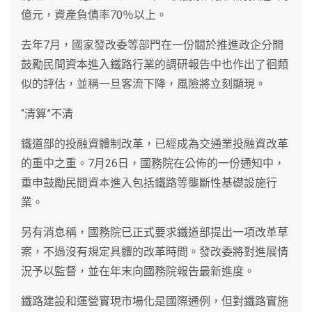
億元，資產負債率70％以上。
去年7月，國家發改委等部門在一份關於推進政企分開
鼓勵民間資本進入鐵路行業的調研報告中也作出了徊類
似的評估，並稱一旦客流下降，風險將立刻顯現。
“清算”不清
鐵道部的投融資體制改革，已經成為交通業投融資改革
的重中之重。7月26日，國務院在公佈的一份通知中，
重申鼓勵民間資本進入包括鐵路等壟斷性基礎設施行
業。
另有消息稱，國務院已正式要求鐵道部提出一項改革草
案，不過沒有規定具體的改革時間。發改委將對進展情
況予以監督，並在年末向國務院報告最新進度。
鐵路建設和運營實現市場化是國際通例，但對鐵路實施