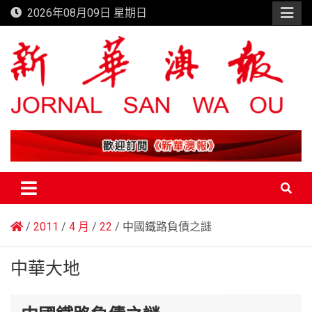
Skip
2026年08月09日 星期日
to
content
新華澳報
2011
4 月
22
中國鐵路負債之謎
中華大地