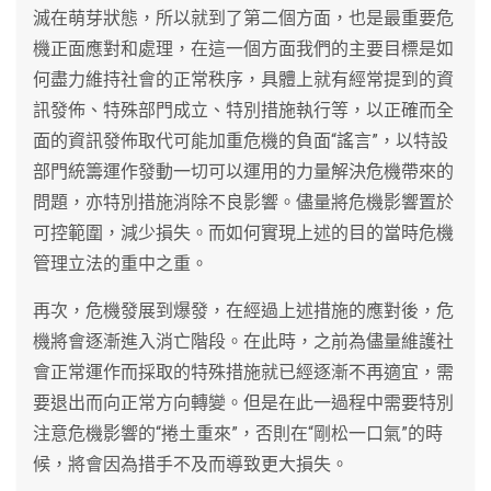
滅在萌芽狀態，所以就到了第二個方面，也是最重要危
機正面應對和處理，在這一個方面我們的主要目標是如
何盡力維持社會的正常秩序，具體上就有經常提到的資
訊發佈、特殊部門成立、特別措施執行等，以正確而全
面的資訊發佈取代可能加重危機的負面“謠言”，以特設
部門統籌運作發動一切可以運用的力量解決危機帶來的
問題，亦特別措施消除不良影響。儘量將危機影響置於
可控範圍，減少損失。而如何實現上述的目的當時危機
管理立法的重中之重。
再次，危機發展到爆發，在經過上述措施的應對後，危
機將會逐漸進入消亡階段。在此時，之前為儘量維護社
會正常運作而採取的特殊措施就已經逐漸不再適宜，需
要退出而向正常方向轉變。但是在此一過程中需要特別
注意危機影響的“捲土重來”，否則在“剛松一口氣”的時
候，將會因為措手不及而導致更大損失。