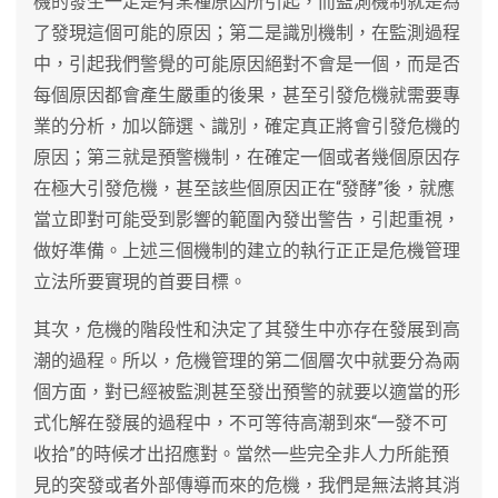
機的發生一定是有某種原因所引起，而監測機制就是為
了發現這個可能的原因；第二是識別機制，在監測過程
中，引起我們警覺的可能原因絕對不會是一個，而是否
每個原因都會產生嚴重的後果，甚至引發危機就需要專
業的分析，加以篩選、識別，確定真正將會引發危機的
原因；第三就是預警機制，在確定一個或者幾個原因存
在極大引發危機，甚至該些個原因正在“發酵”後，就應
當立即對可能受到影響的範圍內發出警告，引起重視，
做好準備。上述三個機制的建立的執行正正是危機管理
立法所要實現的首要目標。
其次，危機的階段性和決定了其發生中亦存在發展到高
潮的過程。所以，危機管理的第二個層次中就要分為兩
個方面，對已經被監測甚至發出預警的就要以適當的形
式化解在發展的過程中，不可等待高潮到來“一發不可
收拾”的時候才出招應對。當然一些完全非人力所能預
見的突發或者外部傳導而來的危機，我們是無法將其消