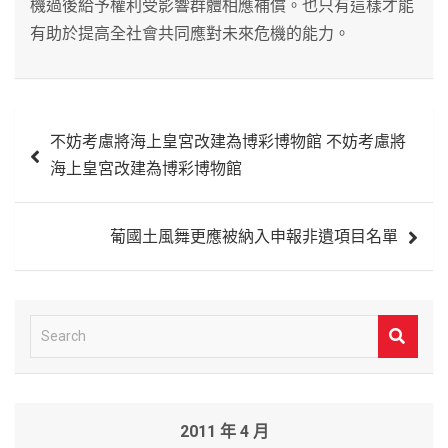
機過後給予權利受影響群體相應補償。也只有這樣才能
有助於提高全社會共同應對未來危機的能力。
文
不妨考慮將海上皇宮改建為博彩博物館 不妨考慮將
章
海上皇宮改建為博彩博物館
導
覽
葡國土風舞更應被納入申報非遺項目名單
S
e
a
r
2011 年 4 月
c