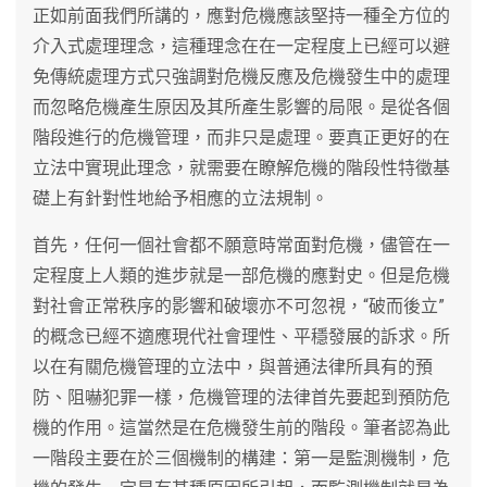
正如前面我們所講的，應對危機應該堅持一種全方位的
介入式處理理念，這種理念在在一定程度上已經可以避
免傳統處理方式只強調對危機反應及危機發生中的處理
而忽略危機產生原因及其所產生影響的局限。是從各個
階段進行的危機管理，而非只是處理。要真正更好的在
立法中實現此理念，就需要在瞭解危機的階段性特徵基
礎上有針對性地給予相應的立法規制。
首先，任何一個社會都不願意時常面對危機，儘管在一
定程度上人類的進步就是一部危機的應對史。但是危機
對社會正常秩序的影響和破壞亦不可忽視，“破而後立”
的概念已經不適應現代社會理性、平穩發展的訴求。所
以在有關危機管理的立法中，與普通法律所具有的預
防、阻嚇犯罪一樣，危機管理的法律首先要起到預防危
機的作用。這當然是在危機發生前的階段。筆者認為此
一階段主要在於三個機制的構建：第一是監測機制，危