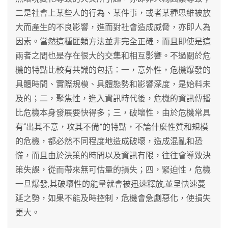
二是社會上某些人的行為、某件事，或者某種思維被放
大而產生的不良影響，進而對社會造成威脅，亦即人為
因素。當然這種匪類方法並非完全正確，而且即使是這
兩者之間也是存在很大的交集和相互影響。不過關於危
機的特點比較有共識的包括：一，意外性，危機爆發的
具體時間、實際規模、具體態勢和影響深度，是始料未
及的；二，聚焦性，進入資訊時代後，危機的資訊傳播
比危機本身發展要快得多；三，破壞性，由於危機常具
有“出其不意，攻其不備”的特點，不論什麼性質和規模
的危機，都必然不同程度地造成破壞，造成混亂和恐
慌，而且由於決策的時間以及資訊有限，往往會導致決
策失誤，從而帶來無可估量的損失；四，緊迫性，危機
一旦爆發,其破壞性的能量就會被迅速釋放,並呈快速蔓
延之勢，如果不能及時控制，危機會急劇惡化，使損失
更大。