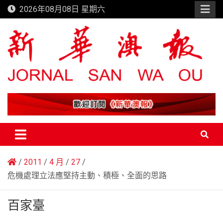
Skip
2026年08月08日 星期六
to
content
新華澳報
2011
4 月
27
危機處理立法應堅持主動、積極、全面的思路
百家臺