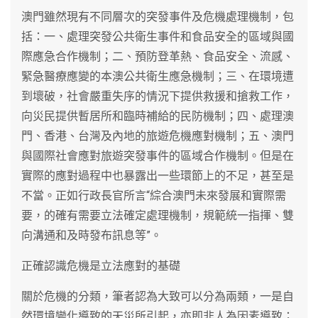
澳門雖然現有不同層次的突發事件及危機處理機制，包
括：一、處理突發公共衛生事件和食品安全的區域與國
際應急合作機制；二、預防登革熱、食品安全、流感、
緊急醫療應變的本澳公共衛生應急機制；三、在環境遭
到壞破，社會嚴重失序的情況下提供救援和搶救工作，
向災民提供暫居所和臨時補給的民防機制；四、處理澳
門、香港、台灣及內地的旅遊危機應對機制；五、澳門
與國際社會應對旅遊突發事件的區域合作機制。但是在
實際的應對過程中也暴露出一些環節上的不足，甚至是
不當。正如行政長官所言“綜合澳門未來發展和實際需
要，的確有需要立法確定處理機制，規範統一指揮、雙
向溝通和及時發布訊息等”。
正確認識危機是立法應對的基礎
關於危機的分類，筆者認為大致可以分為兩類，一是自
然環境變化導致的天災所引起，亦即非人為因素導致；