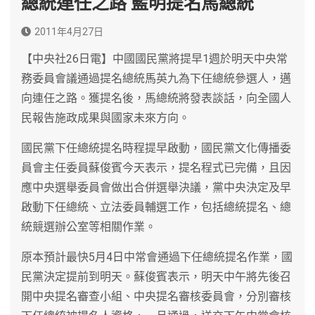
總統連任之路 藍明提名馬總統
2011年4月27日
【中央社26日電】中國國民黨將提早1週於明天中央常
務委員會議通過提名總統馬英九為下任總統參選人，邁
向連任之路。獲提名後，馬總統將發表談話，向全國人
民報告施政成果與國家未來方向。
國民黨下任總統提名時程提早啟動，國民黨文化傳播委
員會主任委員蘇俊賓今天表示，提名程式已完備，且因
應中央選舉委員會做出合併選舉決議，黨中央決定及早
啟動下任總統、立法委員輔選工作，包括總統提名、總
統競選辦公室等相關作業。
原本預計最快5月4日中常會通過下任總統提名作業，國
民黨決定提前到明天。蘇俊賓表示，明天中午將先後召
開中央提名審查小組、中央提名審核委員會，分別審核