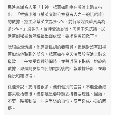
民進黨謝系人馬「卡神」楊蕙如昨晚在噗浪上貼文指
出，「根據小雄（蔡英文辦公室發言人之一的阮昭雄）
的數據，黨主席蔡英文為多少%、前行政院長蘇貞昌為
多少%。」沒多久，蘇陣營獲悉後，向黨中央抗議，民
進黨副秘書長洪耀福出面處理，要求楊蕙如撤下。
阮昭雄澄清說，他有當民調的觀察員，但絕對沒有跟楊
蕙如講他聽到的部分。楊蕙如在今天淩晨於噗浪上貼文
道歉，上午接受媒體訪問時，並聲淚俱下指稱，她說的
數據，都是網友接到民調電話後的回報數據統計，並非
從阮昭雄取得。
徐佳青說，支持者很多，他們個別的言論，不能全要總
部來收拾善後，總部還是要呼籲支持者要理性、團結，
不要一時衝動做一些有爭議的事情，反而造成小英的困
擾。