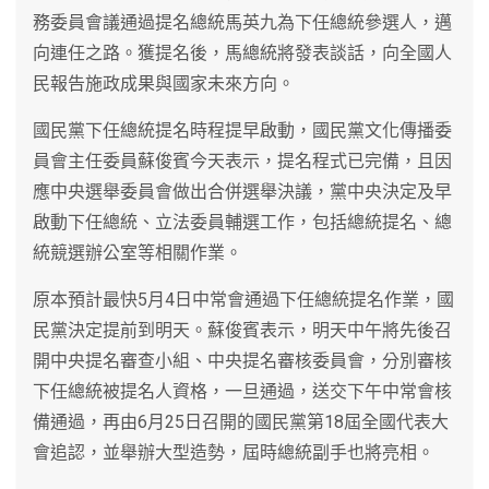
務委員會議通過提名總統馬英九為下任總統參選人，邁
向連任之路。獲提名後，馬總統將發表談話，向全國人
民報告施政成果與國家未來方向。
國民黨下任總統提名時程提早啟動，國民黨文化傳播委
員會主任委員蘇俊賓今天表示，提名程式已完備，且因
應中央選舉委員會做出合併選舉決議，黨中央決定及早
啟動下任總統、立法委員輔選工作，包括總統提名、總
統競選辦公室等相關作業。
原本預計最快5月4日中常會通過下任總統提名作業，國
民黨決定提前到明天。蘇俊賓表示，明天中午將先後召
開中央提名審查小組、中央提名審核委員會，分別審核
下任總統被提名人資格，一旦通過，送交下午中常會核
備通過，再由6月25日召開的國民黨第18屆全國代表大
會追認，並舉辦大型造勢，屆時總統副手也將亮相。