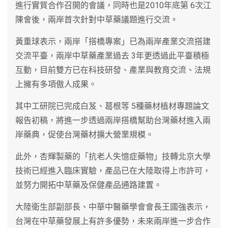
進行實質合作召開的會議，同時也是2010年底第 6次江
陳會後，兩岸首次針對中草藥議題進行交流。
黃重球表示，兩岸「搭橋專案」已為兩岸產業交流搭建
交流平臺，兩岸中草藥產業過去 3年更透過此平臺積極
互動，目前雙方已在科技研發、產業與教育交流、法規
上擁有多項傲人成果。
其中工研院已完成白芨、葛根等 5種藥材植材專題論文
報告初稿，將進一步透過兩岸搭橋幫助台灣藥材進入兩
岸藥典，促使台灣藥材擴大營業規模。
此外，杏輝製藥的「抗老人失憶症藥物」技轉北京大學
技術已經進入臨床實驗，產品已在大陸取得上市許可，
並努力開拓中草藥及保健產品通路建置。
大陸衛生部副部長、中華中醫藥學會會長王國強表示，
台灣在中草藥發展上有許多優勢，未來兩岸進一步合作