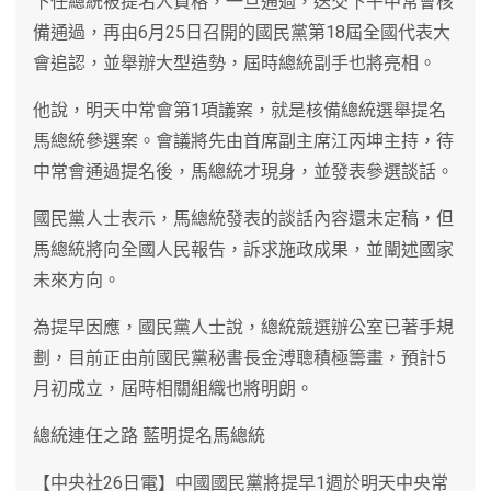
下任總統被提名人資格，一旦通過，送交下午中常會核
備通過，再由6月25日召開的國民黨第18屆全國代表大
會追認，並舉辦大型造勢，屆時總統副手也將亮相。
他說，明天中常會第1項議案，就是核備總統選舉提名
馬總統參選案。會議將先由首席副主席江丙坤主持，待
中常會通過提名後，馬總統才現身，並發表參選談話。
國民黨人士表示，馬總統發表的談話內容還未定稿，但
馬總統將向全國人民報告，訴求施政成果，並闡述國家
未來方向。
為提早因應，國民黨人士說，總統競選辦公室已著手規
劃，目前正由前國民黨秘書長金溥聰積極籌畫，預計5
月初成立，屆時相關組織也將明朗。
總統連任之路 藍明提名馬總統
【中央社26日電】中國國民黨將提早1週於明天中央常