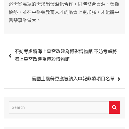
必需從民眾的需求出發深化合作，同時整合資源、發揮
優勢，並在中醫藥教育人才的品質上更加強，才能將中
醫藥事業做大。
文
不妨考慮將海上皇宮改建為博彩博物館 不妨考慮將
章
海上皇宮改建為博彩博物館
導
覽
葡國土風舞更應被納入申報非遺項目名單
S
e
a
r