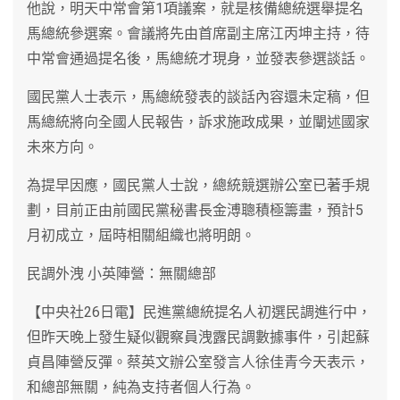
他說，明天中常會第1項議案，就是核備總統選舉提名
馬總統參選案。會議將先由首席副主席江丙坤主持，待
中常會通過提名後，馬總統才現身，並發表參選談話。
國民黨人士表示，馬總統發表的談話內容還未定稿，但
馬總統將向全國人民報告，訴求施政成果，並闡述國家
未來方向。
為提早因應，國民黨人士說，總統競選辦公室已著手規
劃，目前正由前國民黨秘書長金溥聰積極籌畫，預計5
月初成立，屆時相關組織也將明朗。
民調外洩 小英陣營：無關總部
【中央社26日電】民進黨總統提名人初選民調進行中，
但昨天晚上發生疑似觀察員洩露民調數據事件，引起蘇
貞昌陣營反彈。蔡英文辦公室發言人徐佳青今天表示，
和總部無關，純為支持者個人行為。