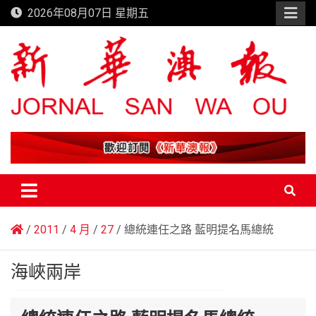
Skip
2026年08月07日 星期五
to
content
新華澳報
2011
4 月
27
總統連任之路 藍明提名馬總統
海峽兩岸