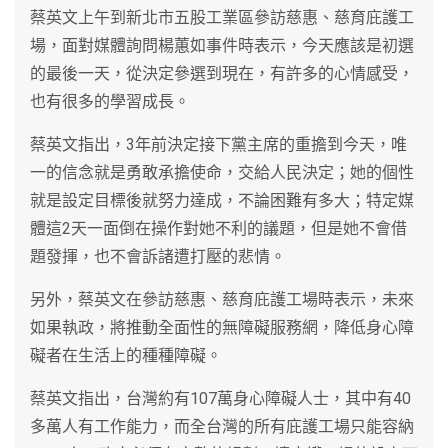
蔡英文上午到新北市五股工業區參訪慈惠、慈育庇護工
場，面對媒體詢問楊蕙如事件時表示，今天應該是初選
的最後一天，從決定參選到現在，有許多的心情感受，
也有很多的學習成長。
蔡英文指出，3年前決定接下黨主席的重擔到今天，唯
一的信念就是勇敢承擔使命，交給人民決定；她的個性
就是設定目標後就努力達成，不論困難有多大；特定媒
體這2天一面倒在操作對她不利的議題，但是她不會借
題發揮，也不會訴諸遭打壓的悲情。
另外，蔡英文在參訪慈惠、慈育庇護工場時表示，未來
如果執政，將推動全面性的無障礙服務網，降低身心障
礙者在生活上的種種障礙。
蔡英文指出，台灣約有107萬身心障礙人士，其中有40
多萬人有工作能力，而全台灣的所有庇護工場只能容納