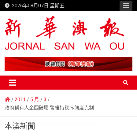
Skip
2026年08月07日 星期五
to
content
新華澳報
2011
5 月
3
政府稱有人企圖破壞 警維持秩序態度克制
本澳新聞