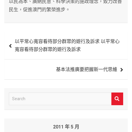
以民為本、廣納民意、科學決策的施政理念，致力改善
民生，促進澳門的繁榮進步。
文
以平常心寬容看待部分群眾的遊行及訴求 以平常心
章
寬容看待部分群眾的遊行及訴求
導
覽
基本法推廣要把握新一代思維
S
e
a
r
2011 年 5 月
c