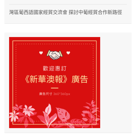
灣區葡西語國家經貿交流會 探討中葡經貿合作新路徑