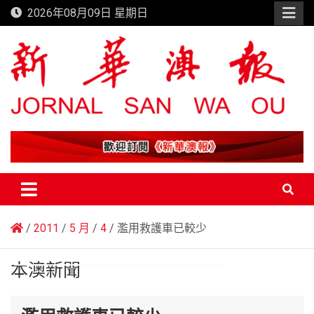
Skip
2026年08月09日 星期日
to
content
新華澳報
2011
5 月
4
濫用救護車已較少
本澳新聞