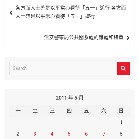
文
各方面人士確是以平常心看待「五一」遊行 各方面
章
人士確是以平常心看待「五一」遊行
導
覽
治安警察局公共關系處的難處和錯置
S
e
a
r
2011 年 5 月
c
h
一
二
三
四
五
六
日
1
2
3
4
5
6
7
8