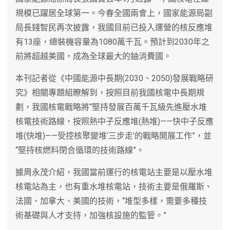
規模已躍居全球第一。今春全國兩會上，國家能源局副
局長錢智民再次披露，我國目前已投入運營的核反應堆
有13座，總裝機容量為1080萬千瓦。預計到2030年之
前將超越美國，成為全球最大的鈾消費國。
本刊記者從《中國能源中長期(2030、2050)發展戰略研
究》相關專題組瞭解到，按照目前我國核電中長期規
劃，我國核電戰略將“堅持發展百萬千瓦級先進壓水堆
核電技術路線，按照熱中子反應堆(熱堆)——快中子反應
堆(快堆)——受控核聚變堆‘三步走’的戰略開展工作”，並
“堅持核燃料閉合循環的技術路線”。
據周永茂介紹，我國當前運行的核電站主要是以壓水堆
核電站為主，也有重水堆核電站，技術主要是俄羅斯、
法國、加拿大、美國的技術，“堆型多樣，需要多種技
術基礎與人才支持，加強核設施的監管。”