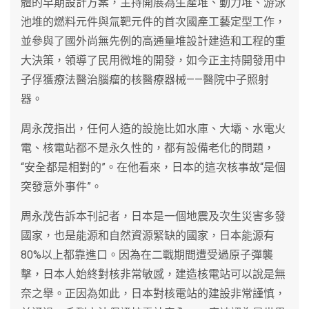
體的早期設計方案，主持開展為生產堆、動力堆、游泳
池堆的燃料元件與氚靶元件的首次國產工藝定型工作，
並參與了國外尚無先例的高通量堆設計建造和工程的重
大決策，領導了民用微堆的開發，如今正主持開發用中
子俘獲療法醫治腦瘤的核醫療器械——醫院中子照射
器。
周永茂指出，任何人造的設施比如水庫、大壩、水電火
電、核電站都不是永久性的，都有設備老化的問題，
“安全都是相對的”。在他看來，日本的這次核事故“是個
突發意外事件”。
周永茂告訴本刊記者，日本是一個地震及次生災害多發
國家，也是能源和自然資源緊缺的國家，日本能源有
80%以上都靠進口。因為在二戰期間遭受過原子彈襲
擊，日本人始終對核非常敏感，建造核電站可以說是無
奈之舉。正因為如此，日本對核電站的建設非常謹慎，