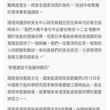
難再度發生。把安全隱患消弭於無形。”前述中核集團
的資深專家強調說。
環境保護部核安全中心研究員趙亞民在與本刊記者交談
時表示，“我們大概不會也不必要去修改‘十二五’規劃中
關於核能的發展目標，但是日本福島核事故為我國的核
電建設提供了一個契機，我們一定要深刻反思，吸取別
人的經驗和教訓，來改進我們的安全狀況，力求既得到
發展又要保證安全。”
“核電建設不能遍地開花”
國家發改委副主任、國家能源局局長劉鐵男3月13日在
中國原子能科學研究院考察快堆實驗工程時指出，安全
高效地發展核電，是實現未來清潔能源發展目標的重要
途徑之一。
國家能源局原局長張國寶去年9月透露，中國核電在建