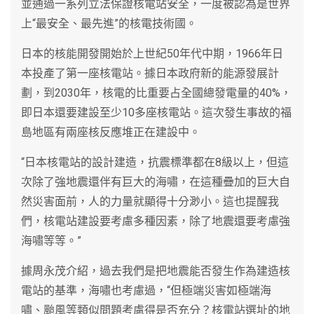
並通過一系列立法保證核電站安全，一度被認為是世界
上“最安全、最先進”的核電技術國。
日本的核能開發開始於上世紀50年代中期，1966年日
本投產了第一座核電站。據日本政府新的能源發展計
劃，到2030年，核電的比重要占全國總發電量的40%，
即日本還要建設至少10多座核電站。這次發生事故的福
島地區有兩座核反應堆正在建設中。
“日本核電站的設計建造，抗震標準都在8級以上，但這
次除了強地震還伴有巨大的海嘯，在這種疊加的巨大自
然災害面前，人的力量就顯得十分渺小。這也提醒我
們，核電站建設要考慮多種因素，除了地震還要考慮強
海嘯等等。”
據周永茂介紹，過去我們是把地震能否發生作為建造核
電站的基準，海嘯也考慮過，“但極端災害如極端海
嘯、颱風等類似問題考慮得是否充分？核電站選址的地