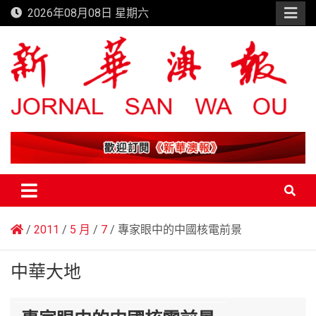
Skip
2026年08月08日 星期六
to
content
新華澳報
2011
5 月
7
專家眼中的中國核電前景
中華大地