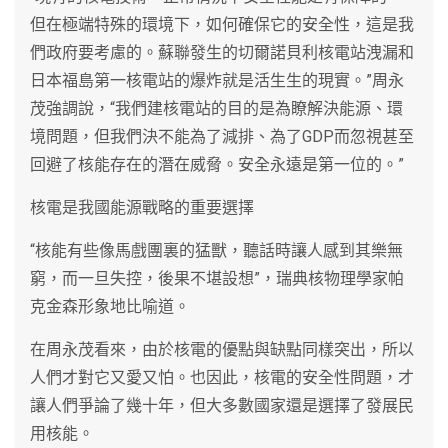
但在極端特殊的環境下，如何確保它的安全性，這是我
們政府要考慮的。蘇聯發生的切爾諾貝利核電站洩漏和
日本福島第一核電站的爆炸就是活生生的現實。”周永
茂強調說，“我們建核電站的目的是為瞭解決能源、環
境問題，但我們決不能為了減排、為了GDP而忽視甚至
回避了核能存在的潛在威脅。安全永遠是第一位的。”
核電是我國能源戰略的重要選擇
“核能有些像馬戲團裏的猛獸，聽話時讓人感到其樂無
窮，而一旦失控，後果不堪設想”，瑞典核物理學家帕
克金森形象地比喻道。
在周永茂看來，由於核電的優點與缺點同樣突出，所以
人們才對它又愛又怕。也因此，核電的安全性問題，才
讓人們爭論了幾十年，但大多數國家還是選擇了發展民
用核能。