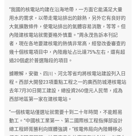
“我國的核電站均建在沿海地帶，一方面它能滿足大量
用水的需求，以帶走電站排出的餘熱，另外它有良好的
大氣擴散條件，使電站排出的氣體容易消散，等等。但
內陸建核電站就需要格外慎重。”周永茂告訴本刊記
者，現在各地要建核電的熱情非常高，經發改委審查的
幾十個核電項目中，內陸廠址占比達75%左右，還有超
過20個處於普選階段的項目。
據瞭解，安徽、四川、河北等省均將核電站建設列入日
程。西部大開發23項重點工程之一的廣西防城港核電站
去年7月30日開工建設，總投資260億元人民幣，成為
西部地區第一家在建核電站。
“一個核電站僅選址就需要十到二十年時間，不能輕易
動工。”中國核工業第一、第二國際核工程指揮部設計
總工程師胥勝利向媒體強調，“核電佈局向內陸轉移必