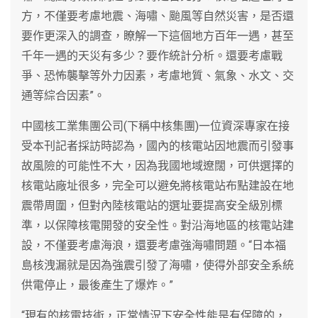
方，不僅要考慮地震、海嘯、颱風等自然災害，是否還
要作更深入的調查，瞭解一下這個地方百年一遇，甚至
千年一遇的天災有多少？要作統計分析。還要考慮戰
爭、恐怖襲擊等外力因素，考慮地質、氣象、水文、交
通等綜合因素”。
中國核工業集團公司(下稱中核集團)一位資深專家在接
受本刊記者採訪時認為，國內的核電站因地震而引發事
故風險的可能性不大，因為我國地域遼闊，可供選擇的
核電站廠址很多，完全可以避免將核電站布點建設在地
震帶周圍，但對內陸核電站的選址要提高安全級別標
準，以保障核電開發的安全性。對沿海地區的核電站建
設，不僅要考慮海浪，還要考慮強海嘯問題。“日本福
島核洩漏就是因為強震引發了海嘯，使得外部安全系統
供電停止，最後產生了爆炸。”
“現有的核電技術，正常情況下安全性能是有保障的，