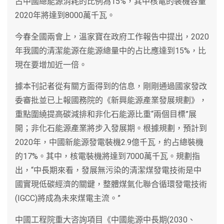
占中國總能源消耗的比例為15%，其中核電的裝機容量
2020年將達到8000萬千瓦。
今春全國兩會上，溫家寶在政府工作報告中提出，2020
年我國的清潔能源在能源總量中的占比應達到15%，比
現在要增加近一倍。
據本刊記者從有關方面得到的信息，剛剛通過國家發改
委審批並已上報國務院的《新興能源產業發展規劃》，
重點圍繞提高碳減排和非化石能源比重“兩個目標”展
開；非化石能源產業將步入發展期。根據規劃，預計到
2020年，中國新能源發電裝機2.9億千瓦，約占總裝機
的17%。其中，核電裝機將達到7000萬千瓦。規劃指
出，“中長期來看，發展無污染的清潔煤發電技術是中
國實現低碳經濟的關鍵，整體煤氣化聯合循環發電技術
(IGCC)將成為未來煤電主流。”
中國工程院重大咨詢項目《中國能源中長期(2030、