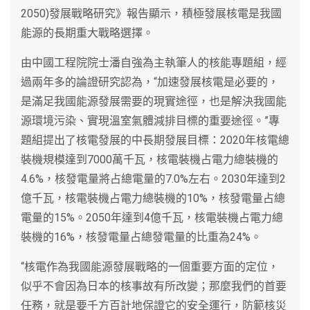
2050)發展戰略研究》報告顯示，積極發展核電是我國
能源的長期重大戰略選擇。
由中國工程院院士潘自強為主執筆人的核能專題組，經
過兩年多的論證研究認為，“加速發展核電是必要的，
是滿足我國能源發展需要的現實途徑，也是解決我國能
源環境污染、實現溫室氣體減排目標的重要途徑。”專
題組提出了核電發展的中長期發展目標：2020年核電總
裝機規模達到7000萬千瓦，核電裝機占電力總裝機的
4.6%，核發電量將占總電量的7.0%左右。2030年達到2
億千瓦，核電裝機占電力總裝機的10%，核發電量占總
電量的15%。2050年達到4億千瓦，核電裝機占電力總
裝機的16%，核發電量占總發電量的比重為24%。
“核電作為我國能源發展戰略的一個重要方面的定位，
似乎不會因為日本的核事故有所改變；那麼我們的首要
任務，就是要千方百計地保證它的安全運行，防範核災