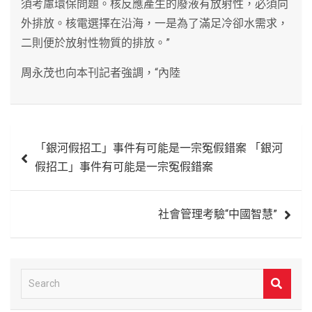
須考慮環保問題。核反應產生的廢液有放射性，必須向
外排放。核電選擇在沿海，一是為了滿足冷卻水需求，
二則便於放射性物質的排放。”
周永茂也向本刊記者強調，“內陸
文
「銀河假招工」事件有可能是一宗冤假錯案 「銀河
章
假招工」事件有可能是一宗冤假錯案
導
覽
社會管理考驗“中國智慧”
S
e