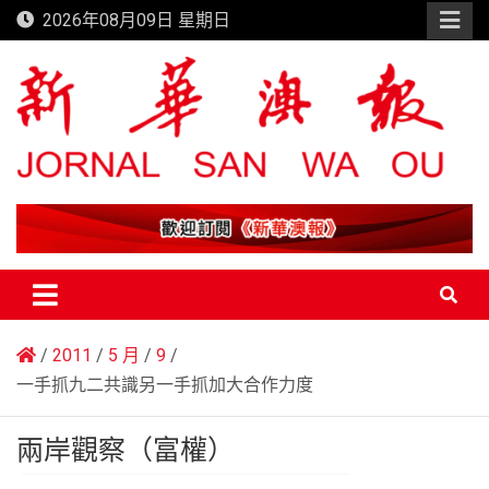
Skip
2026年08月09日 星期日
to
content
新華澳報
2011
5 月
9
一手抓九二共識另一手抓加大合作力度
兩岸觀察（富權）