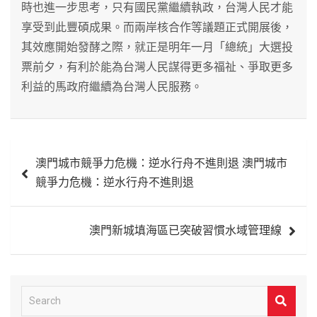
時也進一步思考，只有國民黨繼續執政，台灣人民才能
享受到此豐碩成果。而兩岸核合作等議題正式開展後，
其效應開始發酵之際，就正是明年一月「總統」大選投
票前夕，有利於能為台灣人民謀得更多福祉、爭取更多
利益的馬政府繼續為台灣人民服務。
文
澳門城市競爭力危機：逆水行舟不進則退 澳門城市
章
競爭力危機：逆水行舟不進則退
導
覽
澳門新城填海區已突破習慣水域管理線
S
e