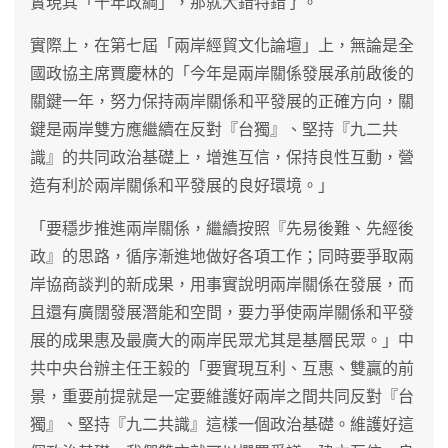
實現其「十年政綱」，那就大錯特錯了。
實際上，在第七屆「兩岸經貿文化論壇」上，無論是全
國政協主席賈慶林的「今年是兩岸關係發展承前啟後的
關鍵一年，努力保持兩岸關係和平發展的正確方向，關
鍵是兩岸雙方應繼續在反對『台獨』、堅持『九二共
識』的共同政治基礎上，增進互信，保持良性互動，營
造有利於兩岸關係和平發展的良好環境。」
「要穩步推進兩岸關係，繼續按照『先易後難、先經後
政』的思路，循序漸進地做好各項工作；同時要爭取兩
岸協商談判的新成果，用事實說明兩岸關係在發展，而
且還有廣闊發展潛能和空間，要力爭使兩岸關係和平發
展的成果惠及最廣大的兩岸民眾尤其是基層民眾。」中
共中央台辦主任王毅的「要實現互利、互惠、雙贏的前
景，重要前提就是一定要維護好兩岸之間共同反對『台
獨』、堅持『九二共識』這樣一個政治基礎。維護好這