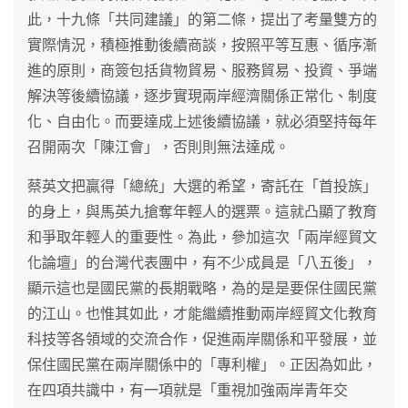
此，十九條「共同建議」的第二條，提出了考量雙方的
實際情況，積極推動後續商談，按照平等互惠、循序漸
進的原則，商簽包括貨物貿易、服務貿易、投資、爭端
解決等後續協議，逐步實現兩岸經濟關係正常化、制度
化、自由化。而要達成上述後續協議，就必須堅持每年
召開兩次「陳江會」，否則則無法達成。
蔡英文把贏得「總統」大選的希望，寄託在「首投族」
的身上，與馬英九搶奪年輕人的選票。這就凸顯了教育
和爭取年輕人的重要性。為此，參加這次「兩岸經貿文
化論壇」的台灣代表團中，有不少成員是「八五後」，
顯示這也是國民黨的長期戰略，為的是是要保住國民黨
的江山。也惟其如此，才能繼續推動兩岸經貿文化教育
科技等各領域的交流合作，促進兩岸關係和平發展，並
保住國民黨在兩岸關係中的「專利權」。正因為如此，
在四項共識中，有一項就是「重視加強兩岸青年交