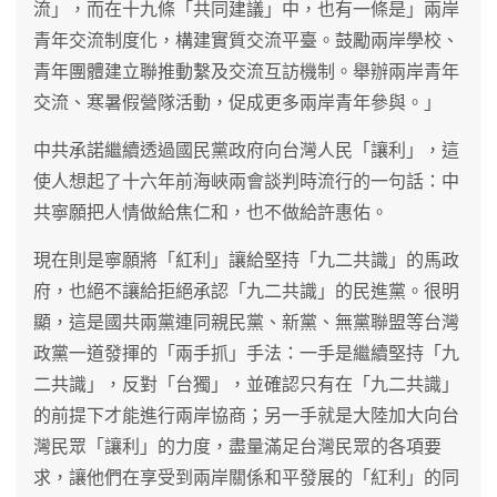
流」，而在十九條「共同建議」中，也有一條是」兩岸
青年交流制度化，構建實質交流平臺。鼓勵兩岸學校、
青年團體建立聯推動繫及交流互訪機制。舉辦兩岸青年
交流、寒暑假營隊活動，促成更多兩岸青年參與。」
中共承諾繼續透過國民黨政府向台灣人民「讓利」，這
使人想起了十六年前海峽兩會談判時流行的一句話：中
共寧願把人情做給焦仁和，也不做給許惠佑。
現在則是寧願將「紅利」讓給堅持「九二共識」的馬政
府，也絕不讓給拒絕承認「九二共識」的民進黨。很明
顯，這是國共兩黨連同親民黨、新黨、無黨聯盟等台灣
政黨一道發揮的「兩手抓」手法：一手是繼續堅持「九
二共識」，反對「台獨」，並確認只有在「九二共識」
的前提下才能進行兩岸協商；另一手就是大陸加大向台
灣民眾「讓利」的力度，盡量滿足台灣民眾的各項要
求，讓他們在享受到兩岸關係和平發展的「紅利」的同