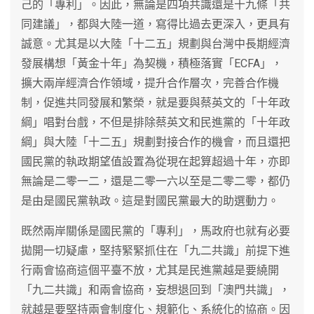
己的「專利」。因此，無論是四項共識還是十九條「共
同建議」，都與大陸一道，寫得比過去更深入，更具有
誠意。尤其是以大陸「十二五」規劃與台灣中長期經濟
發展構想「黃金十年」為契機，積極落實「ECFA」，
擴大兩岸經濟合作領域，提升合作層次，完善合作機
制，促進共同發展和繁榮，就是要與蔡英文的「十年政
綱」唱對台戲，不但是排除蔡英文和民進黨的「十年政
綱」與大陸「十二五」規劃對接合作的機會，而且還把
國民黨的執政期望值設置為從現在起算超過十年，亦即
無論是二零一二，還是二零一六以至是二零二零，都仍
是由是國民黨執政。這是對國民黨最大的助選動力。
既然兩岸關係是國民黨的「專利」，馬政府也就有必要
拋開一切疑慮，堅持緊緊抓住在「九二共識」前提下進
行兩會協商這個平臺不放，尤其是民進黨越是要繞開
「九二共識」和兩會協商，妄想退回到「澳門共識」，
就越是要堅持兩會制度化、規範化、系統化的協商。因