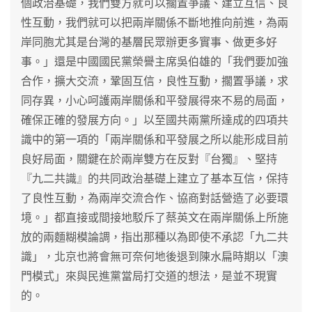
個政治基礎，我們雙方就可以擱置爭議、建立互信、良
性互動，我們就可以把兩岸關係不斷地推向前進，為兩
岸同胞尤其是台灣的基層民眾辦更多實事、做更多好
事。」還是中國國民黨榮譽主席吳伯雄的「我們要加強
合作，擴大交流，鞏固互信，良性互動，擱置爭議，求
同存異，小心呵護兩岸關係和平發展得來不易的局面，
確保正確的發展方向。」以至國共兩黨所達成的四項共
識中的第一項的「兩岸關係和平發展之所以能形成目前
良好局面，關鍵在於兩岸雙方在反對『台獨』、堅持
『九二共識』的共同政治基礎上建立了基本互信，保持
了良性互動，為兩岸交流合作、協商對話營造了必要環
境。」都直接或間接地駁斥了蔡英文在兩岸關係上所施
放的兩麵糊模論調，指出那種以為即使不承認「九二共
識」，北京也將會無可奈何地後退到陳水扁時期以「澳
門模式」來與民進黨當局打交道的想法，是並不現實
的。