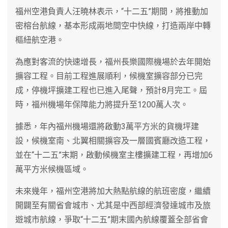
福州空港負責人汪曉林表示，“十二五”期間，將推動加
密榕台航線，基本形成兩地間空中快線，打造兩岸中轉
樞紐航空港。
為應對客流的快速增長，福州長樂國際機場於去年開始
擴容工程。目前工程進展順利，候機室擴容部分已完
成，停機坪擴建工程也已進入尾聲，預計8月完工。屆
時，福州機場年保障能力將提升至1200萬人次。
據悉，年內福州機場還將啟動3萬平方米的貨機坪建
設，候機室南、北翼相關擴容及一層國賓廳改造工程，
並在“十二五”末期，啟動候機室主樓擴建工程，再增加6
萬平方米候機區域。
未來幾年，福州空港將加大熱點航線的航班密度，繼續
開闢至有關省會城市、尤其是中西部經濟發達城市及旅
遊城市航線，爭取“十二五”期末國內航線覆蓋全部省會