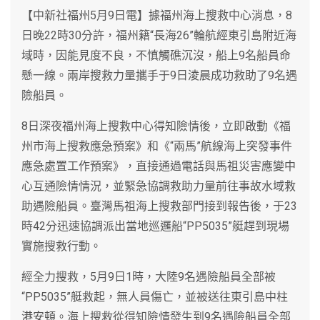
【中新社福州5月9日電】據福州海上搜救中心消息，8
日晚22時30分許，福州籍“長海26”輪航經東引島附近海
域時，因能見度不良，不慎觸礁沉沒，船上9名船員命
懸一線。兩岸搜救力量攜手于9日淩晨成功救助了9名遇
險船員。
8日深夜福州海上搜救中心得知險情後，立即啟動《福
州市海上搜救應急預案》和《“兩馬”航線海上突發事件
應急處置工作預案》，直接通過電話與馬祖災害應變中
心互通險情情況，並緊急協調救助力量前往事故水域救
助遇險船員。臺灣馬祖海上搜救部門接到報告後，于23
時42分迅速協調派出當地巡邏船“PP5035”艇趕到現場
實施搜救行動。
經全力搜救，5月9日1時，大陸9名遇險船員全部被
“PP5035”艇救起，無人員傷亡，並被送往東引島中柱
港安頓。海上搜救從得知險情發生到9名遇險船員全部