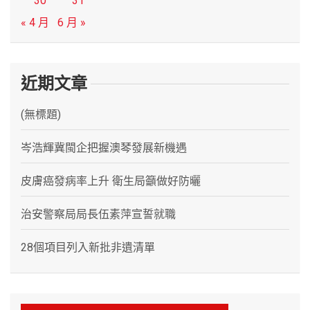
30
31
« 4 月
6 月 »
近期文章
(無標題)
岑浩輝冀閩企把握澳琴發展新機遇
皮膚癌發病率上升 衛生局籲做好防曬
治安警察局局長伍素萍宣誓就職
28個項目列入新批非遺清單