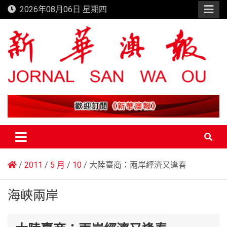
Skip
2026年08月06日 星期四
to
content
新華澳報
2011
5 月
10
大陸臺商：兩岸經濟又逢春
海峽兩岸