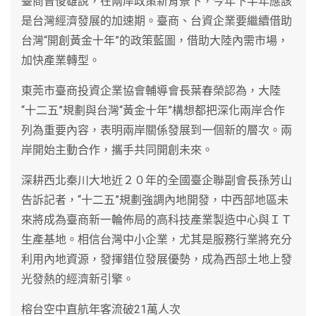
臺商曾俊雄說，在兩岸政策新背景下，今年下半年應該
是台灣經濟發展的加速期。臺商、台資企業要繼續借助
台灣“開創黃金十年”的政策藍圖，借助大陸內需市場，
加快產業轉型。
東莞市臺商投資企業協會輔導會長葉春榮認為，大陸
“十二五”規劃與台灣“黃金十年”構想都把深化兩岸合作
列為重要內容，表明兩岸關係發展到一個新的層次。兩
岸開始主動合作，攜手共同開創未來。
深耕西北秦川大地近２０年的全國臺企聯副會長孫芳山
告訴記者，“十二五”規劃強調內地開發，中西部地區未
來將成為臺商新一輪佈局的高科技產業製造中心與ＩＴ
生產基地。相信台灣中小企業，尤其是服務行業將充分
利用內地資源，發揮錯位發展優勢，成為西部土地上發
光發熱的經濟新引擎。
榕台空中直航年客流破21萬人次