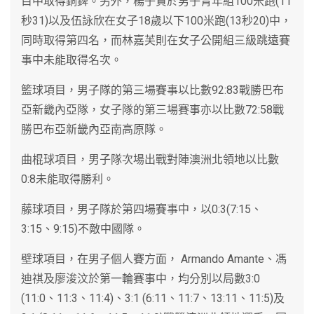
目中取得銅錍。另外，楊子賢於男子青年組100米跑(11
秒31)以及伍詠欣在女子18歲以下100米跑(13秒20)中，
同時取得第四名，而林嘉芙則在女子公開組三級跳遠賽
事中未能取得名次。
籃球項目，男子隊的第三場賽事以比數92:83戰勝巴布
亞新畿內亞隊，女子隊的第三場賽事亦以比數72:58戰
勝巴布亞新畿內亞南高原隊。
曲棍球項目，男子隊次場出戰對陣澳洲北領地以比數
0:8未能取得勝利。
藤球項目，男子隊於第四場賽事中，以0:3(7:15、
3:15、9:15)不敵中國隊。
壁球項目，在男子個人賽方面， Armando Amante、馮
迪祺及廖浚汶於第一輪賽事中，均分別以局數3:0
(11:0、11:3、11:4)、3:1 (6:11、11:7、13:11、11:5)及