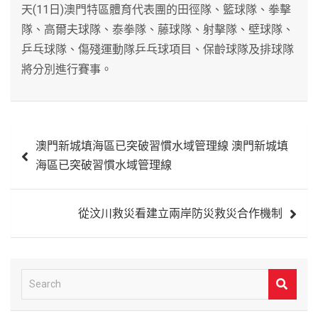
天(11日)澳門特區體育代表團的田徑隊、籃球隊、拳擊
隊、高爾夫球隊、泰拳隊、藤球隊、射擊隊、壁球隊、
乒乓球隊、傷殘運動隊乒乓球項目、保齡球隊及排球隊
將分別進行賽事。
文
澳門新城填海區已突破習慣水域管理線 澳門新城填
章
海區已突破習慣水域管理線
導
覽
從汶川救災看建立兩岸防災救災合作機制
S
e
a