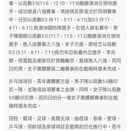
事，以局數3:0(11:6、12:10、11:9)戰勝澳洲北領地選
手，成功晉身八強賽事，馮迪祺及廖浚汶於同項賽事
中，分別以局數0:3 (8:11、5:11、6:11)及0:3 (9:11、
4:11、6:11) 負澳洲國防隊選手。在個人排名賽中，男
子陳開朗以局數3:0 (11:7、11:5、11:2)戰勝澳洲北領地
選手，進入該賽事之八強，女子方面，廖桂芝以局數
0:3 (5:11、6:11、7:11)負巴布亞新畿內亞選手，李兆
銀、勞嘉甄及謝家欣於首輪輪空，直接進入八強，而同
日的男、女子團體賽第二輪賽事則在截稿時還未完成。
乒乓球項目，青年團體賽方面，男子隊以局數5:0勝印
尼一隊，並取得該項賽事之金牌，同時，女子隊以局數
5:0勝印尼隊，而同日的另一場女子團體賽賽事則在截
稿時還未完成。
田徑、籃球、足球、高爾夫球、曲棍球、泰拳、壁球、
乒乓球、保齡球及排球項目至截稿前仍在進行中，而今