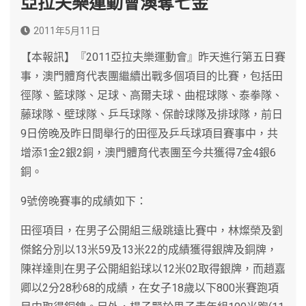
亞拉夫樂運動會澳奪七金
2011年5月11日
【本報訊】『2011亞拉夫樂運動會』昨天進行第五日賽
事，澳門體育代表團繼續出戰多個項目的比賽，包括田
徑隊、籃球隊、足球、高爾夫球、曲棍球隊、泰拳隊、
藤球隊、壁球隊、乒乓球隊、保齡球隊及排球隊，前日
9日傍晚及昨日間舉行的田徑及乒乓球項目賽事中，共
增添1金2銀2銅，澳門體育代表團至今共獲得7金4銀6
銅。
9號傍晚賽事的成績如下：
田徑項目，在男子公開組三級跳遠比賽中，林燦榮及劉
傑銘分別以13米59及13米22的成績獲得銀牌及銅牌，
陳祥達則在男子公開組鉛球以12米02取得銀牌，而趙嘉
卿以2分28秒68的成績，在女子18歲以下800米賽跑項