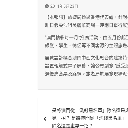
2011年5月23日
【本報訊】旅遊局透過香港代表處，針對
昨日假尖沙咀美麗華商場一連兩日舉行展
“澳門精彩每一月”推廣活動，由五月份
銀髮、學生、情侶等不同客源的主題旅遊
展覽設計糅合澳門中西文化融合的建築特色
設置輕觸式電子屏幕，讓公眾瀏覽 “感受澳
選優惠套票及路線。旅遊局於展覽現場派發
文
是將澳門從「洗錢黑名單」除名還是
章
晃一招？ 是將澳門從「洗錢黑名單」
導
除名還是虛晃一招？