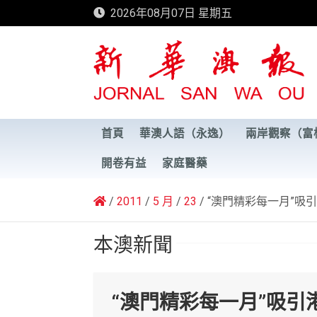
Skip
2026年08月07日 星期五
to
content
新華澳報
首頁
華澳人語（永逸）
兩岸觀察（富
開卷有益
家庭醫藥
2011
5 月
23
“澳門精彩每一月”吸
本澳新聞
“澳門精彩每一月”吸引