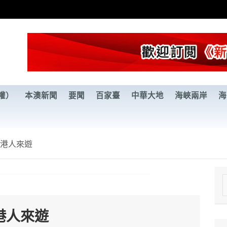
權）
本澳新聞
要聞
百家臺
中華大地
海峽兩岸
海
引港人來遊
e
a
港人來遊
r