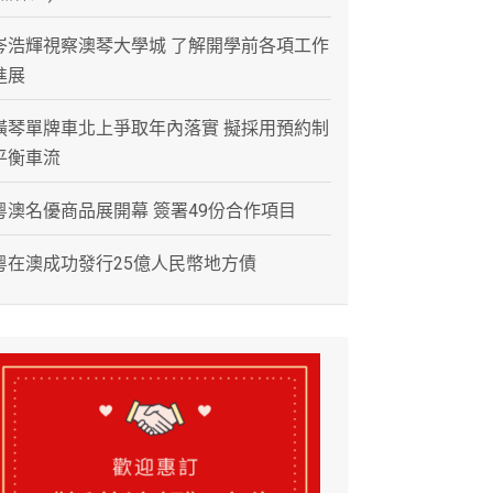
岑浩輝視察澳琴大學城 了解開學前各項工作
進展
橫琴單牌車北上爭取年內落實 擬採用預約制
平衡車流
粵澳名優商品展開幕 簽署49份合作項目
粵在澳成功發行25億人民幣地方債