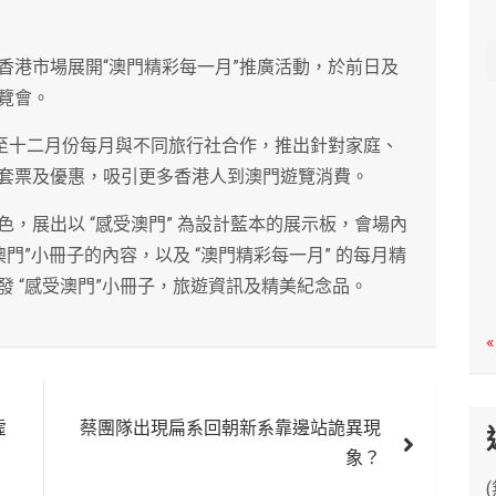
c
h
香港市場展開“澳門精彩每一月”推廣活動，於前日及
覽會。
起至十二月份每月與不同旅行社合作，推出針對家庭、
套票及優惠，吸引更多香港人到澳門遊覽消費。
，展出以 “感受澳門” 為設計藍本的展示板，會場內
門”小冊子的內容，以及 “澳門精彩每一月” 的每月精
 “感受澳門”小冊子，旅遊資訊及精美紀念品。
«
虛
蔡團隊出現扁系回朝新系靠邊站詭異現
象？