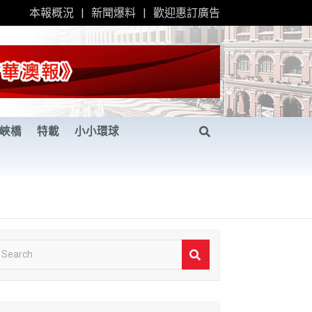
本報概況
新聞爆料
歡迎惠訂廣告
峽橋
特載
小小環球
S