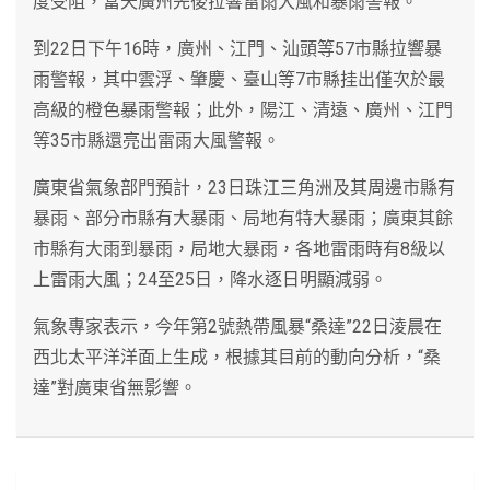
度受阻，當天廣州先後拉響雷雨大風和暴雨警報。
到22日下午16時，廣州、江門、汕頭等57市縣拉響暴
雨警報，其中雲浮、肇慶、臺山等7市縣挂出僅次於最
高級的橙色暴雨警報；此外，陽江、清遠、廣州、江門
等35市縣還亮出雷雨大風警報。
廣東省氣象部門預計，23日珠江三角洲及其周邊市縣有
暴雨、部分市縣有大暴雨、局地有特大暴雨；廣東其餘
市縣有大雨到暴雨，局地大暴雨，各地雷雨時有8級以
上雷雨大風；24至25日，降水逐日明顯減弱。
氣象專家表示，今年第2號熱帶風暴“桑達”22日淩晨在
西北太平洋洋面上生成，根據其目前的動向分析，“桑
達”對廣東省無影響。
文