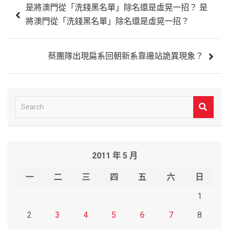
是將澳門從「洗錢黑名單」除名還是虛晃一招？ 是
章
將澳門從「洗錢黑名單」除名還是虛晃一招？
導
覽
蔡團隊出現扁系回朝新系靠邊站詭異現象？
S
e
a
r
2011 年 5 月
c
h
一
二
三
四
五
六
日
1
2
3
4
5
6
7
8