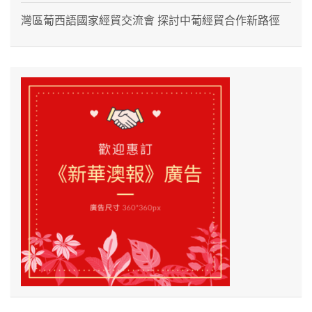
灣區葡西語國家經貿交流會 探討中葡經貿合作新路徑