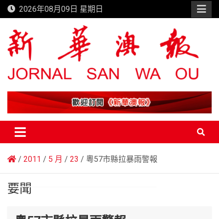
Skip
2026年08月09日 星期日
to
content
新華澳報
2011
5 月
23
粵57市縣拉暴雨警報
要聞