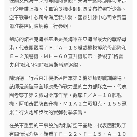
任關友飛海軍少將等隨同參觀。美海軍艦隊部隊司令部
司令哈維上將、陸軍第３機步師師長艾布拉姆斯少將、
空軍戰爭中心司令海厄特少將、國家訓練中心司令費雷
爾准將陪同陳炳德一行參觀。
到訪的諾福克海軍基地是美海軍在東海岸最大的戰略母
港，代表團觀看了Ｆ／Ａ－１８艦載機模擬航母起降和
Ｅ－２預警機、ＭＨ－６０直升機展示，參觀了“格雷
夫利”號和“科爾”號宙斯盾驅逐艦。
陳炳德一行乘直升機抵達陸軍第３機步師野戰訓練場，
該師是美陸軍全球應急作戰力量的主力部隊之一，代表
團考察了第２旅司令部作業，觀摩Ｆ／Ａ－１８艦載
機、阿帕奇武裝直升機、Ｍ１Ａ２主戰坦克、１５５毫
米自行火炮和步兵的實彈射擊演習。
在美軍重要的軍事設施內利斯空軍基地，代表團聽取了
有關情況介紹，觀看了Ｆ－２２、Ｆ－１５、Ａ－１０