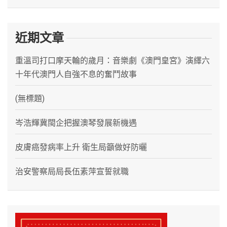
近期文章
重溫司打口摩天輪的歲月：音樂劇《澳門皇宮》演繹六
十年代澳門人自強不息的奮鬥故事
(無標題)
岑浩輝冀閩企把握澳琴發展新機遇
皮膚癌發病率上升 衛生局籲做好防曬
治安警察局局長伍素萍宣誓就職