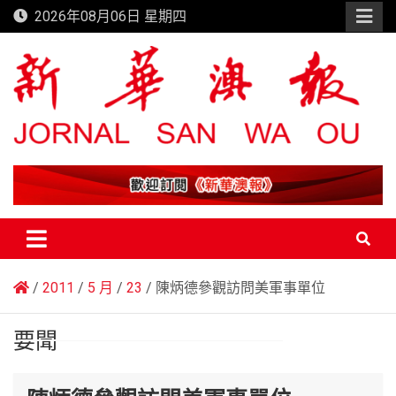
Skip
2026年08月06日 星期四
to
content
新華澳報
2011
5 月
23
陳炳德參觀訪問美軍事單位
要聞