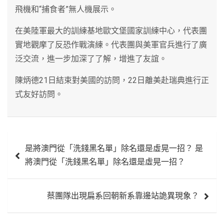
飛機和“捕食者”無人機展示。
在美陸軍最大的訓練基地歐文堡國家訓練中心，代表團
實地觀摩了反恐作戰演練。代表團與美軍官兵進行了廣
泛交流，進一步加深了了解，增進了友誼。
陳炳德21日結束對美國的訪問，22日離美赴瑞典進行正
式友好訪問。
文
是將澳門從「洗錢黑名單」除名還是虛晃一招？ 是
章
將澳門從「洗錢黑名單」除名還是虛晃一招？
導
覽
蔡團隊出現扁系回朝新系靠邊站詭異現象？