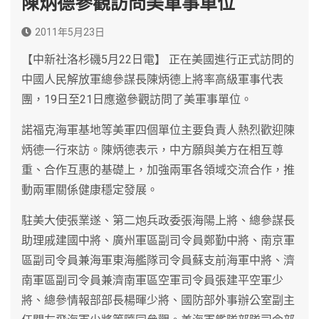
陳炳德參觀訪問美軍事單位
2011年5月23日
【中新社洛杉磯5月22日電】 正在美國進行正式訪問的
中國人民解放軍總參謀長陳炳德上將率高級軍事代表
團，19日至21日應邀參觀訪問了美軍事單位。
諾福克海軍基地等美軍四個單位主要負責人熱烈歡迎陳
炳德一行來訪。陳炳德表示，中方願與美方在相互尊
重、合作互惠的基礎上，加強兩軍各領域交流合作，推
動兩軍關係健康穩定發展。
駐美大使張業遂、第二炮兵政委張海陽上將、總參謀長
助理戚建國中將、廣州軍區副司令員鄭勤中將、南京軍
區副司令員兼海軍東海艦隊司令員蘇支前海軍中將、濟
南軍區副司令員兼濟南軍區空軍司令員張建平空軍少
將、總參情報部部長楊暉少將、國防部外事辦公室副主