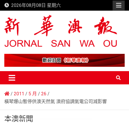
Skip
2026年08月08日 星期六
to
content
新華澳報
2011
5 月
26
橫琴爆山暫停供澳天然氣 澳府協調氣電公司減影響
本澳新聞