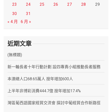
23
24
25
26
27
28
29
30
31
« 4 月
6 月 »
近期文章
(無標題)
新一輪長者十年行動計劃 設四專責小組推動長者服務
本澳總人口68.65萬人 按年增加600人
上半年非博彩消費444.7億 按年增加17.4%
灣區葡西語國家經貿交流會 探討中葡經貿合作新路徑