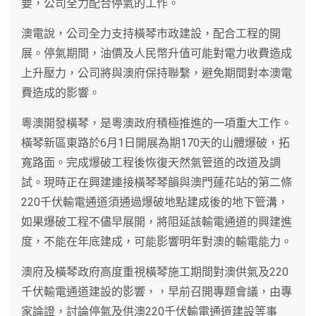
要，公司全力配合停氣的工作。
澳電說，公司全力支持橫琴市政建設，配合工程的開
展。停氣期間，油價及人民幣升值可能對電力收費造成
上升壓力，公司將與澳府保持聯繫，避免期間對本澳電
費造成的影響。
粵澳開發橫琴，是粵澳政府積極推進的一項重大工作。
橫琴新區東路於6月1日開展為期170天的山體爆破，拓
寬路面。完成爆破工程後恢復天然氣管道的改道及調
試。現時正在興建連接橫琴琴韻與澳門蓮花站的第二條
220千伏輸電通道須通過爆破地點建成後的地下管溝，
如果爆破工程不儘早展開，將阻延該輸電通道的興建進
度，不能在年底建成，可能影響明年對澳的輸電能力。
澳府及橫琴政府高度重視橫琴施工期間對澳供氣及220
千伏輸電通道建設的影響，，早前召開專題會議，由專
家論證，討論停氣及供澳220千伏輸電通道建設等事