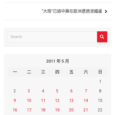
覽
“大限”已過中藥在歐洲遭遇滑鐵盧
S
e
a
r
2011 年 5 月
c
h
一
二
三
四
五
六
日
1
2
3
4
5
6
7
8
9
10
11
12
13
14
15
16
17
18
19
20
21
22