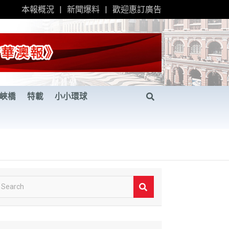
本報概況
新聞爆料
歡迎惠訂廣告
峽橋
特載
小小環球
S