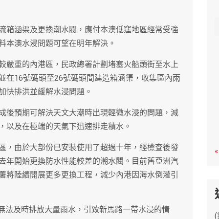
c
h
流箱涵渠及更換潮水閥，應付本澳低窪地區經常受強
料本澳水浸問題可望在明年解決。
較嚴重的內港區，民政總署計劃堵塞火船頭街至水上
並在16號碼頭至26號碼頭間建造箱涵渠，收集區內雨
加快排洪並緩解水浸問題。
成後預期可解決天文大潮時出現輕微水浸的問題，減
，以及在極端的天氣下迅速排走積水。
區，由於大部份已安裝使用了超過十年，經檢查後發
«
去年開始更換防水性能較差的潮水閥。目前舊亞洲汽
署將陸續開展更多更換工程，減少內港因海水倒灌引
，無法及時排放大量雨水，引致新馬路一帶水浸的情