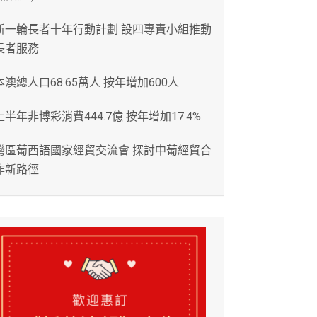
新一輪長者十年行動計劃 設四專責小組推動
長者服務
本澳總人口68.65萬人 按年增加600人
上半年非博彩消費444.7億 按年增加17.4%
灣區葡西語國家經貿交流會 探討中葡經貿合
作新路徑