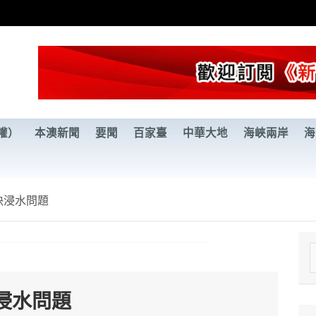
權）
本澳新聞
要聞
百家臺
中華大地
海峽兩岸
海
決浸水問題
e
a
浸水問題
r