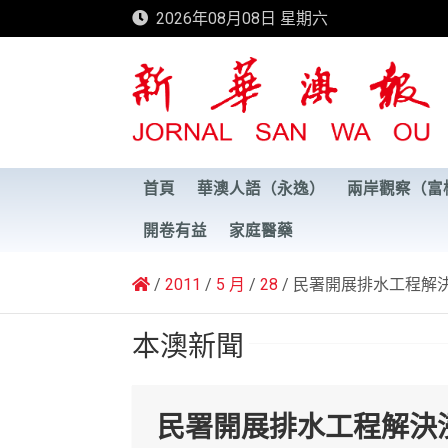
Skip
2026年08月08日 星期六
to
content
新華澳報
首頁
華澳人語（永逸）
兩岸觀察（富
開卷有益
家庭醫藥
2011
5 月
28
民署開展排水工程解
本澳新聞
民署開展排水工程解決