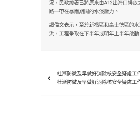
況，民政總署已將原來由A12出海口排放
路一帶在暴雨期間的水浸壓力。
譚偉文表示，至於新橋區和高士德區的水
洪，工程爭取在下半年或明年上半年啟動
文
杜漸防微及早做好消除核安全疑慮工
章
杜漸防微及早做好消除核安全疑慮工
導
覽