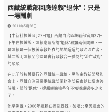
西藏統戰部回應達賴“退休”：只是
一場鬧劇
2011年5月28日
【中新社拉薩5月27日電】西藏自治區統戰部官員27日
下午在拉薩說，達賴喇嘛所謂“退休”暴露兩個問題，一
是達賴是一個披著宗教外衣的地地道道的政治流亡者，
其二說明達賴至今還是實行政教合一體制的“流亡政府”
的頭頭。
在此間於拉薩舉行的西藏統一戰線、民族宗教新聞發佈
會上，西藏自治區黨委統戰部常務副部長索朗仁增應答
時說，關於“退休”，達賴喇嘛這些年不知道說過多少次
了。
他舉例說，2008年達賴在搞亂西藏、破壞北京奧運會的