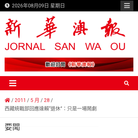
Skip
2026年08月09日 星期日
to
content
新華澳報
2011
5 月
28
西藏統戰部回應達賴“退休”：只是一場鬧劇
要聞