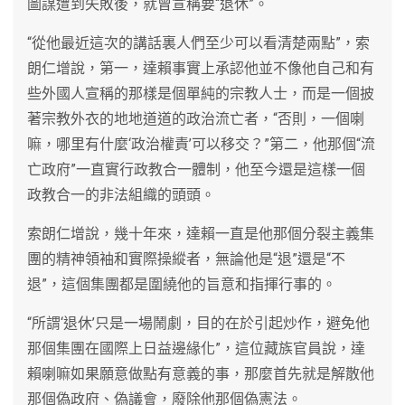
圖謀遭到失敗後，就曾宣稱要“退休”。
“從他最近這次的講話裏人們至少可以看清楚兩點”，索
朗仁增說，第一，達賴事實上承認他並不像他自己和有
些外國人宣稱的那樣是個單純的宗教人士，而是一個披
著宗教外衣的地地道道的政治流亡者，“否則，一個喇
嘛，哪里有什麼‘政治權責’可以移交？”第二，他那個“流
亡政府”一直實行政教合一體制，他至今還是這樣一個
政教合一的非法組織的頭頭。
索朗仁增說，幾十年來，達賴一直是他那個分裂主義集
團的精神領袖和實際操縱者，無論他是“退”還是“不
退”，這個集團都是圍繞他的旨意和指揮行事的。
“所謂‘退休’只是一場鬧劇，目的在於引起炒作，避免他
那個集團在國際上日益邊緣化”，這位藏族官員說，達
賴喇嘛如果願意做點有意義的事，那麼首先就是解散他
那個偽政府、偽議會，廢除他那個偽憲法。