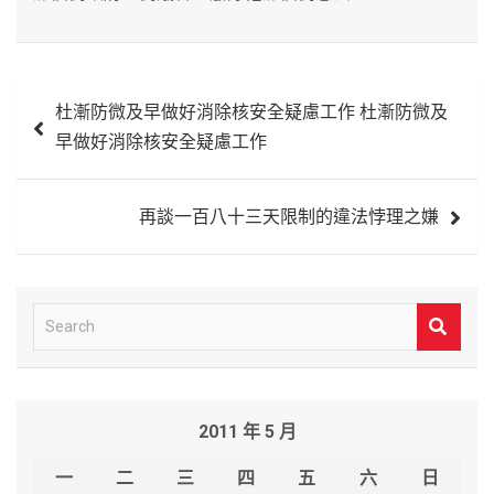
文
杜漸防微及早做好消除核安全疑慮工作 杜漸防微及
章
早做好消除核安全疑慮工作
導
覽
再談一百八十三天限制的違法悖理之嫌
S
e
a
r
2011 年 5 月
c
h
一
二
三
四
五
六
日