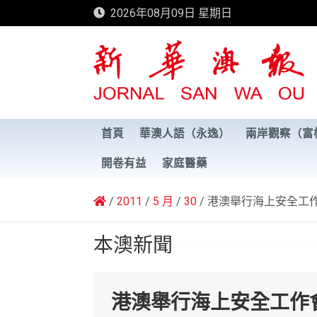
Skip
2026年08月09日 星期日
to
content
新華澳報
首頁
華澳人語（永逸）
兩岸觀察（富
開卷有益
家庭醫藥
2011
5 月
30
港澳舉行海上安全工
本澳新聞
港澳舉行海上安全工作