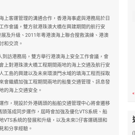
c
h
海上客運管理的溝通合作，香港海事處與港務局於日
工作會議，雙方就港珠澳大橋在興建期間的航行安
發展及升級、2011年粵港澳海上聯合搜救演練、港澳
討和交流。
六人到訪港務局，雙方舉行港澳海上安全工作會議，會
會上對港珠澳大橋工程期間兩地的海上交通及航行安
人工島的興建以及未來環澳門水域的填海工程而採取
來會繼續加強工程期間兩地的船隻交通管理、訊息發
地的海上交通安全。
«
運作，現設於外港碼頭的船舶交通管理中心將會遷移
碼頭落成同步運作，屆時會加強及優化VTS系統、船
地VTS系統的發展和升級，以及未來仔客運碼頭和
見和分享經驗。