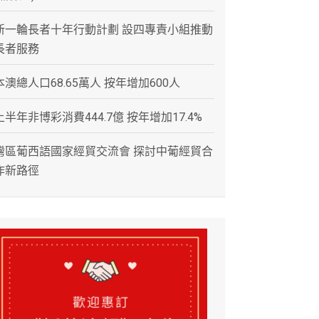
新一輪長者十年行動計劃 設四專責小組推動
長者服務
本澳總人口68.65萬人 按年增加600人
上半年非博彩消費444.7億 按年增加17.4%
灣區葡西語國家經貿交流會 探討中葡經貿合
作新路徑