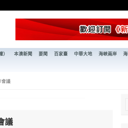
權）
本澳新聞
要聞
百家臺
中華大地
海峽兩岸
海
作會議
e
a
會議
r