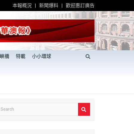
本報概況
新聞爆料
歡迎惠訂廣告
峽橋
特載
小小環球
S