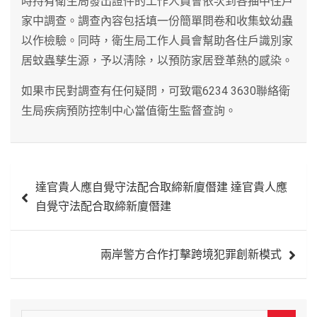
時持有衛生局發出證件的工作人員會依次到各抽中住戶
家中調查。調查內容包括填一份簡單問卷和收集蚊幼蟲
以作檢驗。同時，衛生局工作人員會幫助各住戶識別家
居蚊蟲孳生源，予以淸除，以預防家居登革熱的感染。
如果巿民對調查有任何疑問，可致電6234 3630聯絡衛
生局疾病預防控制中心當值衛生監督查詢。
文
達官貴人應自覺守法配合取締新廈僭建 達官貴人應
章
自覺守法配合取締新廈僭建
導
覽
兩岸警方合作打擊跨境犯罪創新模式