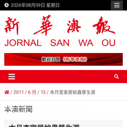
Skip
2026年08月09日 星期日
to
content
新華澳報
2011
6 月
13
本月查家居蚊蟲孳生源
本澳新聞