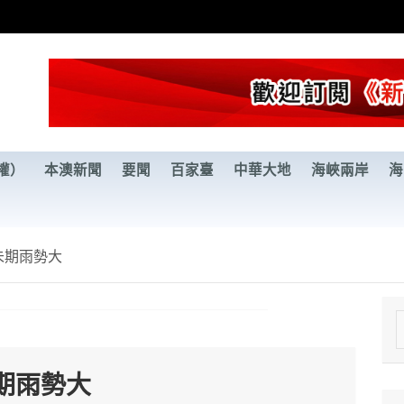
權）
本澳新聞
要聞
百家臺
中華大地
海峽兩岸
海
未期雨勢大
e
a
期雨勢大
r