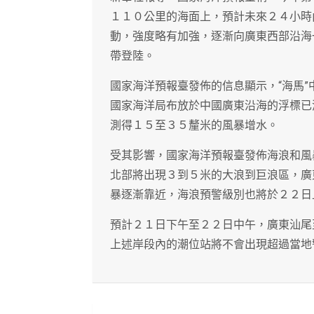
１１０公里的海面上，預計未來２４小時
動，強度略有加強，逐漸向廣東西部沿海
帶登陸。
國家海洋預報臺發佈的信息顯示，“海馬
國家海洋局布放於中國廣東沿海的浮標已
測得１５至３５釐米的風暴增水。
受其影響，國家海洋預報臺發佈海浪和風
北部將出現３到５米的大浪到巨浪區，廣
暴逐漸靠近，海浪預警級別也將於２２日
預計２１日下午至２２日中午，廣東汕尾
上述岸段內的潮位站將不會出現超過當地