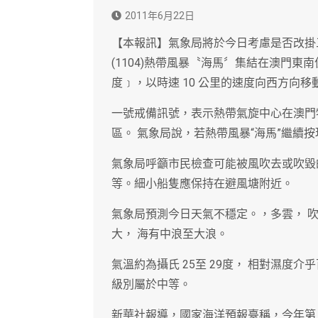
2011年6月22日
【本報訊】氣象局將於今日考慮是否改掛
(1104)熱帶風暴〝海馬〞集結在澳門東南偏南約
度﹞，以時速 10 公里的速度向西方向移
一號戒備訊號，表示熱帶氣旋中心在澳門特
區。 氣象局說，若熱帶風暴“海馬”繼續
氣象局呼籲市民檢查可能被風吹去或吹毀
等。細小船隻應保持在避風塘附近。
氣象局預測今日天氣不穩定。，多雲， 
大， 海有中浪至大浪。
氣溫約為攝氏 25至 29度， 相對濕度介
級別屬於中等。
新華社報導，國家海洋預報臺稱，今年第