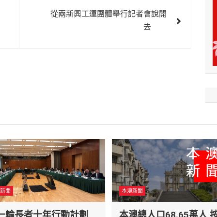
從兩新興工運團體舉行記者會說開
去
新聞
本澳新聞
一輪長者十年行動計劃
本澳總人口68.65萬人 