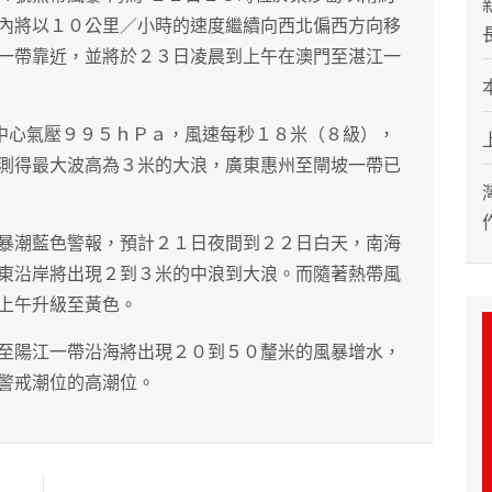
內將以１０公里／小時的速度繼續向西北偏西方向移
一帶靠近，並將於２３日凌晨到上午在澳門至湛江一
”中心氣壓９９５ｈＰａ，風速每秒１８米（８級），
測得最大波高為３米的大浪，廣東惠州至閘坡一帶已
暴潮藍色警報，預計２１日夜間到２２日白天，南海
東沿岸將出現２到３米的中浪到大浪。而隨著熱帶風
上午升級至黃色。
至陽江一帶沿海將出現２０到５０釐米的風暴增水，
警戒潮位的高潮位。