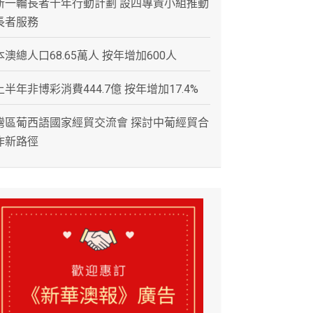
新一輪長者十年行動計劃 設四專責小組推動
長者服務
本澳總人口68.65萬人 按年增加600人
上半年非博彩消費444.7億 按年增加17.4%
灣區葡西語國家經貿交流會 探討中葡經貿合
作新路徑