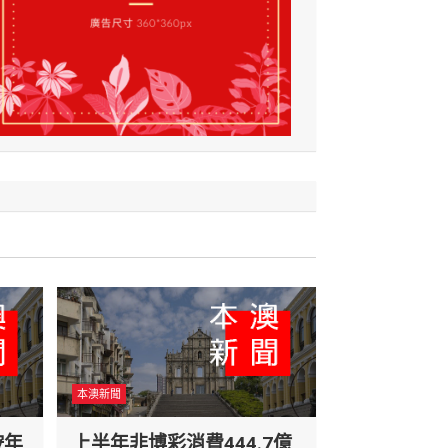
本澳新聞
按年
上半年非博彩消費444.7億