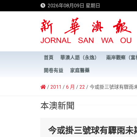
Skip
2026年08月09日 星期日
to
content
新華澳報
首頁
華澳人語（永逸）
兩岸觀察（富
開卷有益
家庭醫藥
2011
6 月
22
今或掛三號球有驟雨
本澳新聞
今或掛三號球有驟雨未