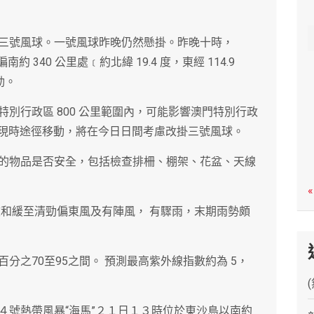
c
h
三號風球。一號風球昨晚仍然懸掛。昨晚十時，
 340 公里處﹝約北緯 19.4 度，東經 114.9
動。
別行政區 800 公里範圍內，可能影響澳門特別行政
按現時途徑移動，將在今日日間考慮改掛三號風球。
的物品是否安全，包括檢查排柵、棚架、花盆、天線
«
吹和緩至清勁偏東風及有陣風， 有驟雨，末期雨勢頗
乎百分之70至95之間。 預測最高紫外線指數約為 5，
４號熱帶風暴“海馬”２１日１３時位於東沙島以南約