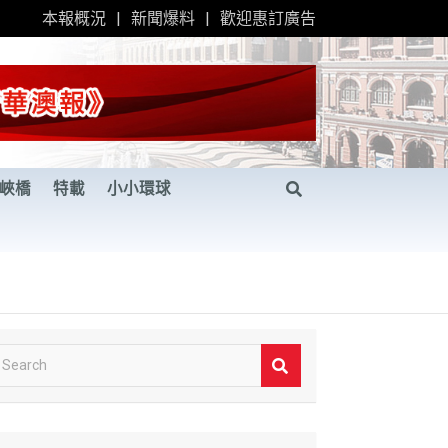
本報概況
新聞爆料
歡迎惠訂廣告
峽橋
特載
小小環球
S