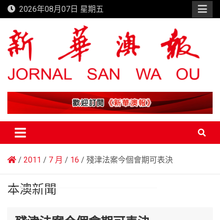
Skip
2026年08月07日 星期五
to
content
新華澳報
2011
7 月
16
殘津法案今個會期可表決
本澳新聞