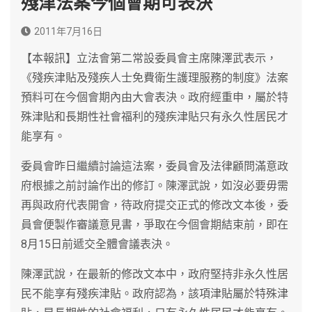
殘津法案今個會期可表決
2011年7月16日
【本報訊】立法會第二常設委員會主席陳澤武表示，
《殘疾津貼及殘疾人士免費衛生護理服務的制度》法案
預料可在今個會期內由大會表決。政府經重申，屬於特
殊津貼和長期性社會福利的殘疾津貼只有永久性居民才
能享有。
委員會昨日繼續討論這法案，委員會及法律顧問滿意政
府根據之前討論作出的修訂。陳澤武說，如沒必要毋需
再與政府代表開會，待政府提交正式的修改文本後，委
員會便製作審議意見書，爭取在今個會期結束前，即在
8月15日前遞交全體會議表決。
陳澤武說，在最新的修改文本中，政府堅持非永久性居
民不能享有殘疾津貼。政府認為，該項津貼屬於特殊津