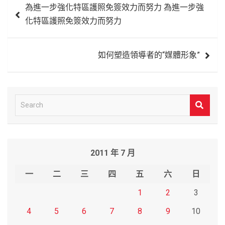
為進一步強化特區護照免簽效力而努力 為進一步強
章
化特區護照免簽效力而努力
導
覽
如何塑造領導者的“媒體形象”
S
e
a
r
2011 年 7 月
c
h
一
二
三
四
五
六
日
1
2
3
4
5
6
7
8
9
10