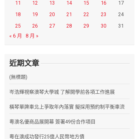
11
12
13
14
15
16
17
18
19
20
21
22
23
24
25
26
27
28
29
30
31
« 6 月
8 月 »
近期文章
(無標題)
岑浩輝視察澳琴大學城 了解開學前各項工作進展
橫琴單牌車北上爭取年內落實 擬採用預約制平衡車流
粵澳名優商品展開幕 簽署49份合作項目
粵在澳成功發行25億人民幣地方債