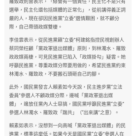
羅致政則曾表示，「綠營有一個責任，民主化不是只有
選舉，民主化還包括媒體的正常化」，從前講得義正詞
嚴的人，現在卻因民進黨“立委”選情艱困，就不顧分
際，自己帶頭政媒雙棲。
李佳霏表示，從民進黨籍“立委”柯建銘指控民視創辦人
蔡同榮枉顧「黨政軍退出媒體」原則，到林濁水、羅致
政政媒兩棲，可見民進黨已陷入「政媒掛勾」疑雲。她
呼籲民進黨，尊重政媒分際要用做的，希望民進黨約束
林濁水、羅致政，不要搬石頭砸自己的腳。
此外，國民黨發言人賴素如今天說，民主進步黨“立法
委員”參選人不顧政媒分際，邊喊「黨政軍退出媒
體」，邊放任黨內人士惡搞，國民黨呼籲民進黨“立委”
參選人林濁水、羅致政「踹共」（“出來講”之意）。
賴素如表示，沒想到一向高喊「黨政軍退出媒體」的民
進黨，標準這麼低。如果今天是國民黨“立委”參選人在