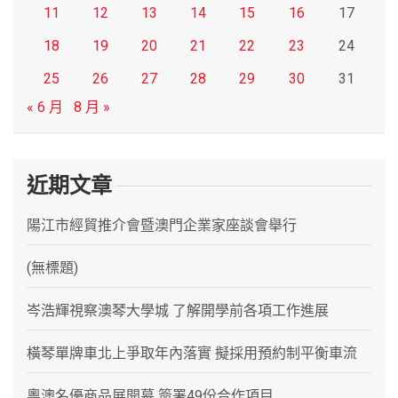
11
12
13
14
15
16
17
18
19
20
21
22
23
24
25
26
27
28
29
30
31
« 6 月
8 月 »
近期文章
陽江市經貿推介會暨澳門企業家座談會舉行
(無標題)
岑浩輝視察澳琴大學城 了解開學前各項工作進展
橫琴單牌車北上爭取年內落實 擬採用預約制平衡車流
粵澳名優商品展開幕 簽署49份合作項目