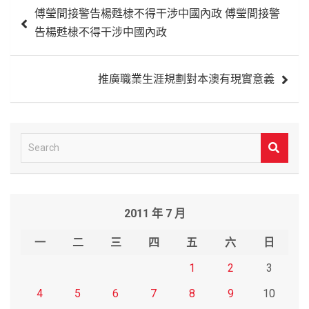
文
傅瑩間接警告楊甦棣不得干涉中國內政 傅瑩間接警
章
告楊甦棣不得干涉中國內政
導
覽
推廣職業生涯規劃對本澳有現實意義
S
e
a
r
2011 年 7 月
c
h
一
二
三
四
五
六
日
1
2
3
4
5
6
7
8
9
10