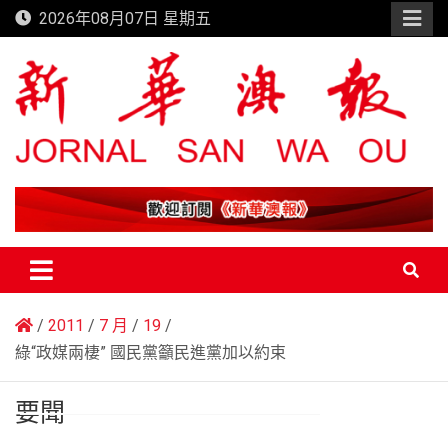
Skip
2026年08月07日 星期五
to
content
新華澳報
2011
7 月
19
綠“政媒兩棲” 國民黨籲民進黨加以約束
要聞