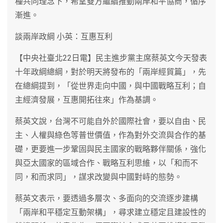
種共同理念下，希望雙方繼續推動兩岸和平協商，循序
漸進。
談兩岸政綱 小英：互惠互利
【中央社臺北22日電】民主進步黨主席蔡英文今天發表
十年政綱總綱，對於明天將發布的「兩岸經貿篇」，先
在總綱提到，「從世界走向中國，與中國戰略互利；自
主經濟發展，互惠開拓往來」作為基調。
蔡英文說，台灣不可能自外於國際社會，要以自由、民
主、人權與綠色等普世價值，作為對外交流與合作的基
礎，更要進一步鞏固與民主國家的戰略夥伴關係，強化
與亞太國家的區域合作、戰略互利思維，以「和而不
同，和而求同」，謀求改變與中國對峙的態勢。
蔡英文表示，要透過多層次、多面向的交流逐步建構
「兩岸和平穩定互動架構」，尋求建立穩定且建設性的