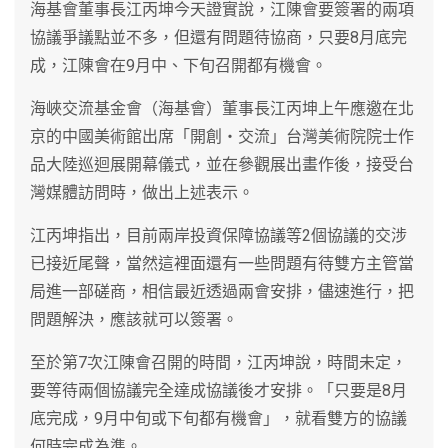
海基會董事長江丙坤今天證實說，江陳會要簽署的兩項
協議爭議點並不多，但還有問題待協商，只要8月底完
成，江陳會在9月中、下旬召開都有機會。
海峽交流基金會（海基會）董事長江丙坤上午應邀在北
京的中國美術館出席「開創‧交流」台灣美術院院士作
品大陸巡迴展開幕儀式，並在參觀展出畫作後，接受台
灣媒體訪問時，做出上述表示。
江丙坤指出，目前兩岸投資保障協議等2個協議的交涉
已接近尾聲，當然這裡面還有一些問題有待雙方主管當
局進一部磋商，相信最近透過兩會安排，儘速進行，把
問題解決，應該就可以簽署。
至於第7次江陳會召開的時間，江丙坤說，時間未定，
要等待兩個協議完全達成協議後才安排。「只要是8月
底完成，9月中旬或下旬都有機會」，就看雙方的協議
何時完成為準。