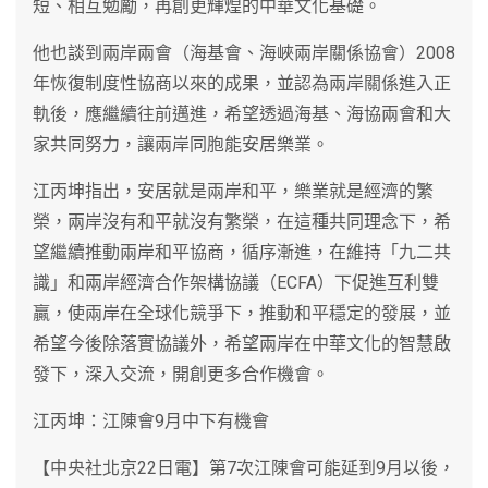
短、相互勉勵，再創更輝煌的中華文化基礎。
他也談到兩岸兩會（海基會、海峽兩岸關係協會）2008
年恢復制度性協商以來的成果，並認為兩岸關係進入正
軌後，應繼續往前邁進，希望透過海基、海協兩會和大
家共同努力，讓兩岸同胞能安居樂業。
江丙坤指出，安居就是兩岸和平，樂業就是經濟的繁
榮，兩岸沒有和平就沒有繁榮，在這種共同理念下，希
望繼續推動兩岸和平協商，循序漸進，在維持「九二共
識」和兩岸經濟合作架構協議（ECFA）下促進互利雙
贏，使兩岸在全球化競爭下，推動和平穩定的發展，並
希望今後除落實協議外，希望兩岸在中華文化的智慧啟
發下，深入交流，開創更多合作機會。
江丙坤：江陳會9月中下有機會
【中央社北京22日電】第7次江陳會可能延到9月以後，