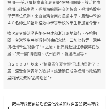
福州——第八屆榕臺青年夏令營”在福州開營。該活動由
福州市政協主辦，福州海峽兩岸交流協會、福州格致中
學等單位承辦。來自台灣台南市長榮中學、鳳和中學的
４０名師生和福州格致中學等學校的學生參加夏令營。
這次夏令營活動先後在福建和浙江兩地舉行，在榕期
間，台灣學生將參觀林則徐紀念館、三坊七巷等，還將
與福州學生“結對子”。之後，他們將赴浙江參觀蔣氏故
居、“天一閣”博物館、杭州西湖、魯迅故里等。
自２００３年以來，“榕臺青年夏令營”已成功舉辦了七
屆，深受台灣青年的歡迎。該活動已成為福州市政協開
展兩岸交流的“品牌活動”。
文
藉橫琴政策創新吹響深化改革開放進軍號 藉橫琴政
章