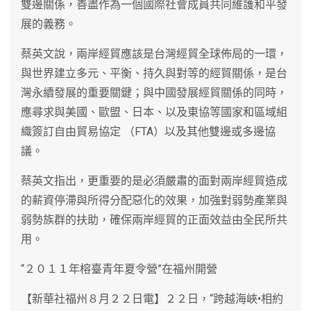
雙邊關係，善盡作為一個國際社會成員共同維護和平發
展的義務。
蔡英文說，兩岸經貿應該是台灣經貿全球佈局的一環，
與世界建立多元、平衡、持久與對等的經貿關係，是台
灣永續發展的重要關鍵；與中國發展經貿關係的同時，
應尋求與美國、歐盟、日本、以及東協等國家和區域組
織簽訂自由貿易協定 （FTA）以及其他雙邊或多邊協
議。
蔡英文指出，更重要的是必須嚴肅的面對兩岸經貿造成
的薪資停滯與所得分配惡化的效果，加強對弱勢產業與
弱勢族群的扶助，確保兩岸經貿的正面效益由全民所共
用。
“２０１１年榕臺青年夏令營”在福州開營
【新華社福州８月２２日電】２２日，“跨越海峽•相約