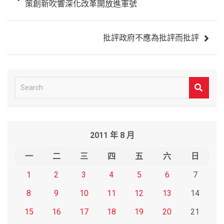
策創新吹響深化改革開放進軍號
導
覽
批評政府不應為批評而批評
S
e
a
r
2011 年 8 月
c
h
一
二
三
四
五
六
日
1
2
3
4
5
6
7
8
9
10
11
12
13
14
15
16
17
18
19
20
21