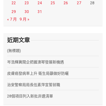
22
23
24
25
26
27
28
29
30
31
« 7 月
9 月 »
近期文章
(無標題)
岑浩輝冀閩企把握澳琴發展新機遇
皮膚癌發病率上升 衛生局籲做好防曬
治安警察局局長伍素萍宣誓就職
28個項目列入新批非遺清單