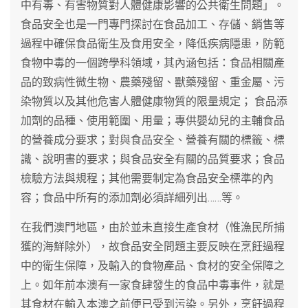
中有毒、有害物質對人體健康影響的公共衛生問題」。
食品安全也是一門專門探討在食品加工、存儲、銷售等
過程中確保食品衛生及食用安全，降低疾病隱患，防範
食物中毒的一個跨學科領域，其內涵包括：食品相關產
品的致病性微生物、農藥殘留、獸藥殘留、重金屬、污
染物質以及其他危害人體健康物質的限量規定； 食品添
加劑的品種、使用範圍、用量；專供嬰幼兒的主輔食品
的營養成分要求；對與食品安全、營養有關的標籤、標
識、說明書的要求；與食品安全有關的品質要求；食品
檢驗方法與規程；其他需要制定為食品安全標準的內
容；食品中所有的添加劑必須詳細列出……等。
在我們澳門地區，由於並未直接生產食材（惟漁民所捕
獲的海鮮除外），故食品安全問題主要反映在烹飪過程
中的衛生保障，及輸入的食物產品、食材的安全保障之
上。如年前本澳有一家食肆發生的食品中毒事件，就是
其食材在輸入本澳之前便已受到污染。另外，烹飪過程