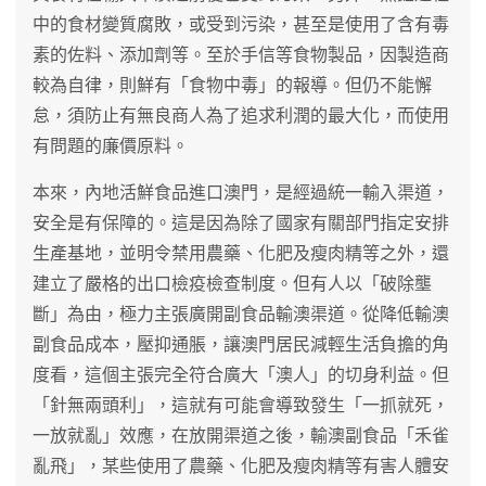
中的食材變質腐敗，或受到污染，甚至是使用了含有毒
素的佐料、添加劑等。至於手信等食物製品，因製造商
較為自律，則鮮有「食物中毒」的報導。但仍不能懈
怠，須防止有無良商人為了追求利潤的最大化，而使用
有問題的廉價原料。
本來，內地活鮮食品進口澳門，是經過統一輸入渠道，
安全是有保障的。這是因為除了國家有關部門指定安排
生產基地，並明令禁用農藥、化肥及瘦肉精等之外，還
建立了嚴格的出口檢疫檢查制度。但有人以「破除壟
斷」為由，極力主張廣開副食品輸澳渠道。從降低輸澳
副食品成本，壓抑通脹，讓澳門居民減輕生活負擔的角
度看，這個主張完全符合廣大「澳人」的切身利益。但
「針無兩頭利」，這就有可能會導致發生「一抓就死，
一放就亂」效應，在放開渠道之後，輸澳副食品「禾雀
亂飛」，某些使用了農藥、化肥及瘦肉精等有害人體安