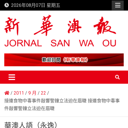
Skip
2026年08月07日 星期五
to
content
新華澳報
2011
9 月
22
接連食物中毒事件敲響警鐘立法迫在眉睫 接連食物中毒事
件敲響警鐘立法迫在眉睫
華澳人語（永逸）