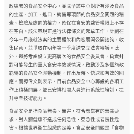
政總署的食品安全中心，並賦予該中心對所有涉及食品
的生產、加工、進口、銷售等環節的食品安全問題的稽
查、檢驗及處罰的權力，確保在食安的監管權限上不存
在空白。該法案現正進行法律條文的起草工作，計劃在
今年十月底就法案的主要框架和內容展開公開諮詢，收
集民意，並爭取在明年第一季度送交立法會審議。此
外，還將考慮設立更高層次的食品安全委員會，負責針
對可能發生的重大食安事故或情況，啟動涉及多個施政
範疇的食品安全聯動機制，作出及時、快速和有效的回
應。而譚偉文則表示，目前食品安全中心籌設的各項工
作正積極開展，並已安排相關人員進行系統性培訓，提
升專業技術能力。
食品安全是指食品無毒、無害，符合應當有的營養要
求，對人體健康不造成任何急性、亞急性或者慢性危
害。根據世界衛生組織的定義，食品安全問題是「食物