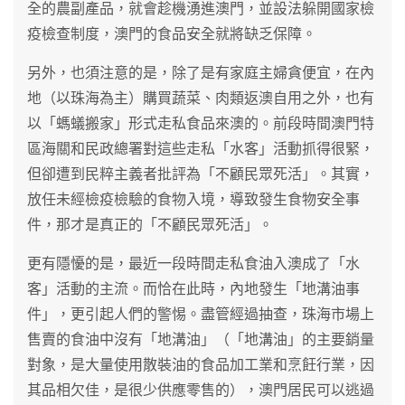
全的農副產品，就會趁機湧進澳門，並設法躲開國家檢
疫檢查制度，澳門的食品安全就將缺乏保障。
另外，也須注意的是，除了是有家庭主婦貪便宜，在內
地（以珠海為主）購買蔬菜、肉類返澳自用之外，也有
以「螞蟻搬家」形式走私食品來澳的。前段時間澳門特
區海關和民政總署對這些走私「水客」活動抓得很緊，
但卻遭到民粹主義者批評為「不顧民眾死活」。其實，
放任未經檢疫檢驗的食物入境，導致發生食物安全事
件，那才是真正的「不顧民眾死活」。
更有隱懮的是，最近一段時間走私食油入澳成了「水
客」活動的主流。而恰在此時，內地發生「地溝油事
件」，更引起人們的警惕。盡管經過抽查，珠海市場上
售賣的食油中沒有「地溝油」（「地溝油」的主要銷量
對象，是大量使用散裝油的食品加工業和烹飪行業，因
其品相欠佳，是很少供應零售的），澳門居民可以逃過