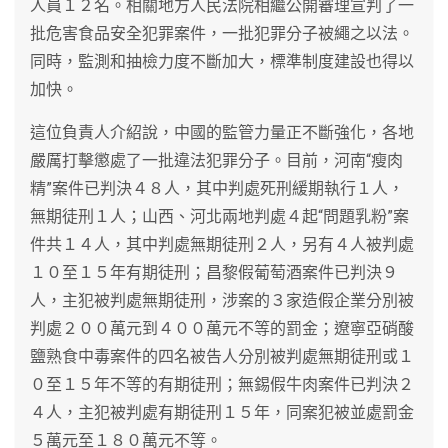
人員１２名。相關地方人民法院相繼公開審理宣判了一
批危害食品安全犯罪案件，一批犯罪分子被繩之以法。
同時，監測和抽檢力度不斷加大，標準制度建設也得以
加快。
這位負責人介紹說，中國的監管力量正不斷強化，各地
嚴厲打擊懲處了一批違法犯罪分子。目前，河南“瘦肉
精”案件已判決４８人，其中判處死刑緩期執行１人，
無期徒刑１人；山西、河北兩地判處４起“問題乳粉”案
件共１４人，其中判處無期徒刑２人，另有４人被判處
１０至１５年有期徒刑；昌黎假葡萄酒案件已判決９
人，主犯被判處無期徒刑，涉案的３家造假企業分別被
判處２００萬元到４００萬元不等的罰金；遼寧亞硝酸
鹽熟食中毒案件的四名被告人分別被判處無期徒刑或１
０至１５年不等的有期徒刑；無錫假牛肉案件已判決２
４人，主犯被判處有期徒刑１５年，同案犯被並處罰金
５萬元至１８０萬元不等。