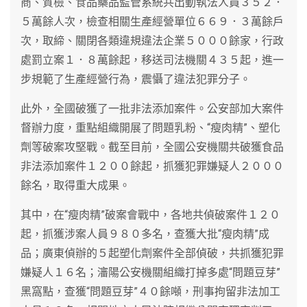
商、質檢、食品藥品監管系統共出動執法人員３５２．
５萬餘人次，檢查相關生產經營單位６６９．３萬餘戶
次，取締、關閉各類違規違法企業５０００餘家，行政
處罰立案１．８萬餘起，移送司法機關４３５起，進一
步規範了生產經營行為，震懾了違法犯罪分子。
此外，全國破獲了一批非法添加案件。公安部加大案件
督辦力度，重點組織開展了問題乳粉、“瘦肉精”、塑化
劑等破案攻堅戰。截至目前，全國公安機關共破獲食品
非法添加案件１２００餘起，抓獲犯罪嫌疑人２０００
餘名，取得重大成果。
其中，在“瘦肉精”破案會戰中，各地共偵破案件１２０
起，抓獲涉案人員９８０多名，查獲大批“瘦肉精”成
品；廣東偵辦的５起塑化劑案件全部偵破，共抓獲犯罪
嫌疑人１６名；瀋陽公安機關組織打掉多處“問題豆芽”
黑窩點，查獲“問題豆芽”４０餘噸，刑事拘留非法加工