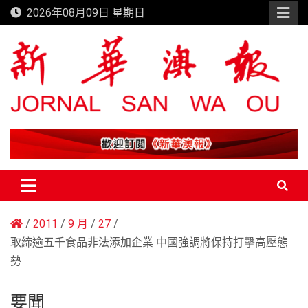
Skip
2026年08月09日 星期日
to
content
新華澳報
2011
9 月
27
取締逾五千食品非法添加企業 中國強調將保持打擊高壓態
勢
要聞