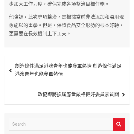
步加大工作力度，確保完成各項整治目標任務。
他強調，此次專項整治，是根據當前非法添加和濫用現
象施以的重拳。但是，保證食品安全形勢的根本好轉，
更需要在長效機制上下工夫。
文
創造條件滿足港澳青年也能參軍熱情 創造條件滿足
章
港澳青年也能參軍熱情
導
覽
政協即將換屆應當嚴格把好委員素質關
S
e