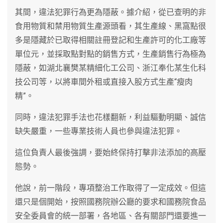
其間，違法犯罪行為更為隱蔽。據介紹，從已查明的非
食用物質和禁用物質生產源頭看，其生產線、黑窩點很
多是隱藏於已取得相關註冊登記和生產許可的化工廠等
單位元，並採取點對點的銷售方式，生產銷售行為極為
隱蔽，如湖北襄樊某精細化工公司、浙江奉化某生化科
技公司等，以將車間外租或直接入股方式生產“瘦肉
精”。
同時，違法犯罪手法也花樣翻新，利益驅動明顯、誠信
缺失嚴重，一些專業技術人員也參與違法犯罪。
這位負責人最後強調，要始終保持打擊非法添加的高壓
態勢。
他說，前一階段，專項整治工作取得了一定成效。但這
還只是個開始，按照國務院辦公廳的要求和國務院食品
安全委員會的統一部署，各地區、各有關部門還要進一