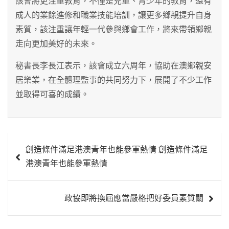
該會將更注重教育，不僅是兒童、青少年的教育，還有
成人的業餘進修和職業技能培訓，讓更多鄉親提升自身
素質，該注重讓年輕一代參與鄉會工作，將來帶領鄉親
走向更加美好的未來。
秘書長李長江表示，該會成立六周年，協助在澳鄉親安
居樂業，在全體理監事的共同努力下，展開了不少工作
並取得可喜的成績。
文
創造條件滿足港澳青年也能參軍熱情 創造條件滿足
章
港澳青年也能參軍熱情
導
覽
政協即將換屆應當嚴格把好委員素質關