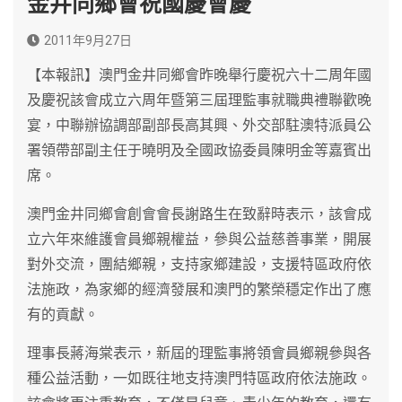
金井同鄉會祝國慶會慶
2011年9月27日
【本報訊】澳門金井同鄉會昨晚舉行慶祝六十二周年國
及慶祝該會成立六周年暨第三屆理監事就職典禮聯歡晚
宴，中聯辦協調部副部長高其興、外交部駐澳特派員公
署領帶部副主任于曉明及全國政協委員陳明金等嘉賓出
席。
澳門金井同鄉會創會會長謝路生在致辭時表示，該會成
立六年來維護會員鄉親權益，參與公益慈善事業，開展
對外交流，團結鄉親，支持家鄉建設，支援特區政府依
法施政，為家鄉的經濟發展和澳門的繁榮穩定作出了應
有的貢獻。
理事長蔣海棠表示，新屆的理監事將領會員鄉親參與各
種公益活動，一如既往地支持澳門特區政府依法施政。