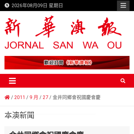
Skip
2026年08月09日 星期日
to
content
新華澳報
2011
9 月
27
金井同鄉會祝國慶會慶
本澳新聞