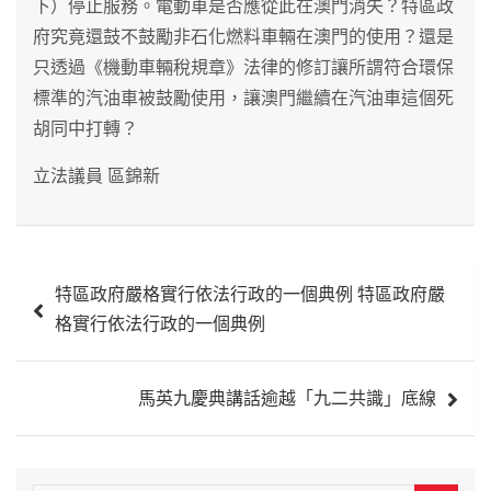
下）停止服務。電動車是否應從此在澳門消失？特區政
府究竟還鼓不鼓勵非石化燃料車輛在澳門的使用？還是
只透過《機動車輛稅規章》法律的修訂讓所謂符合環保
標準的汽油車被鼓勵使用，讓澳門繼續在汽油車這個死
胡同中打轉？
立法議員 區錦新
文
特區政府嚴格實行依法行政的一個典例 特區政府嚴
章
格實行依法行政的一個典例
導
覽
馬英九慶典講話逾越「九二共識」底線