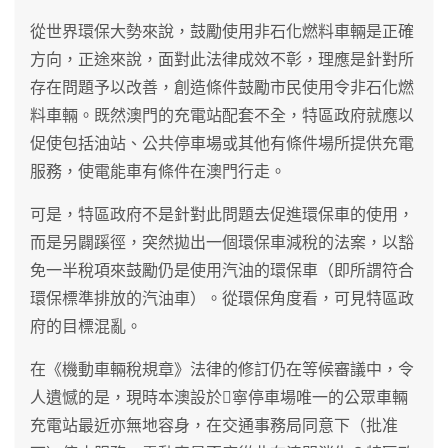
從世界環保大勢來說，鼓勵使用非石化燃料車輛是正確
方向，正途來說，面對此法律成效不彰，理應是針對所
存在問題予以改善，創造條件鼓勵市民使用令非石化燃
料車輛。既然澳門的充電站配套不全，特區政府就應以
促使包括油站、公共停車場或其他有條件場所提供充電
服務，使電能車有條件在澳門行走。
可是，特區政府不是針對此問題去促進環保車的使用，
而是另闢蹊徑，突然拋出一個環保車減稅的法案，以豁
免一半稅項來鼓勵仍是使用汽油的環保車（即所謂符合
環保標準排放的汽油車）。從環保角度看，可見特區政
府的目標混亂。
在《機動車輛稅規章》法律的修訂仍在等候審議中，令
人遺憾的是，現時本澳設於寧停車場唯一的公眾車輛
充電站最近亦無地容身，在交通事務局同意下（批准