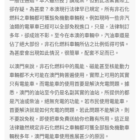
一般性通過。本人雖然投了讚成票，但對此法案實際上
卻存疑。為甚麼？本澳現行法律早已規定，所有非石化
燃料之車輛都可獲豁免機動車輛稅。例如現時一些非汽
油類的電單車已經可以全部免稅進口，只是，法律制訂
多年，卻成效不彰。至今在本澳的車輛中，汽油車還是
佔了絕大部份，非石化燃料車輛所佔之比例低得可憐。
為甚麼會出現如此情況，很簡單，配套不足而已。
以澳門來說，非石化燃料中的風能、磁能甚至核能動力
車輛都不大可能在澳門夠普遍使用，實際上可用的其實
只有電能車。而電能車的使用首要是解決充電問題。據
悉，澳門的油站至今仍是名副其實的油站，所提供的都
是汽油或柴油，絕無充電的功能。若市民使用電能車，
首要解決就是如何充電的問題，若此問題不能解決，則
不要說免稅，即使把車免費送給你也難有所用。這正是
法律雖然規定非石化燃料之車輛都可獲全部豁免機動車
輛稅多年，澳門電能車使用進展甚少的原因。