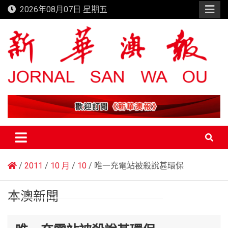
Skip
2026年08月07日 星期五
to
content
新華澳報
2011
10 月
10
唯一充電站被殺說甚環保
本澳新聞