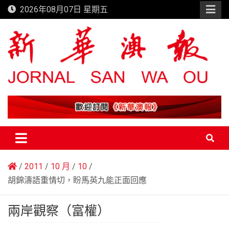
Skip
2026年08月07日 星期五
to
content
新華澳報
2011
10 月
10
胡錦濤語重情切，盼馬英九能正面回應
兩岸觀察（富權）