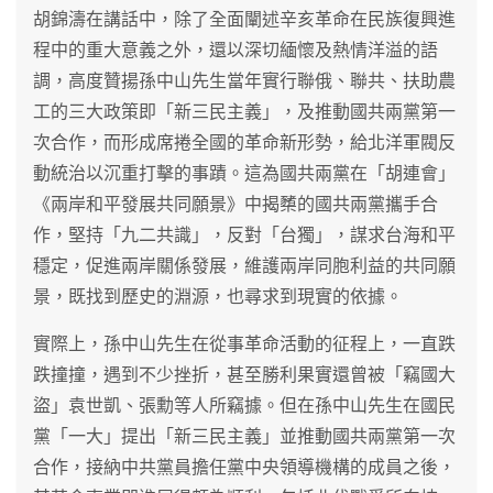
胡錦濤在講話中，除了全面闡述辛亥革命在民族復興進
程中的重大意義之外，還以深切緬懷及熱情洋溢的語
調，高度贊揚孫中山先生當年實行聯俄、聯共、扶助農
工的三大政策即「新三民主義」，及推動國共兩黨第一
次合作，而形成席捲全國的革命新形勢，給北洋軍閥反
動統治以沉重打擊的事蹟。這為國共兩黨在「胡連會」
《兩岸和平發展共同願景》中揭櫫的國共兩黨攜手合
作，堅持「九二共識」，反對「台獨」，謀求台海和平
穩定，促進兩岸關係發展，維護兩岸同胞利益的共同願
景，既找到歷史的淵源，也尋求到現實的依據。
實際上，孫中山先生在從事革命活動的征程上，一直跌
跌撞撞，遇到不少挫折，甚至勝利果實還曾被「竊國大
盜」袁世凱、張勳等人所竊據。但在孫中山先生在國民
黨「一大」提出「新三民主義」並推動國共兩黨第一次
合作，接納中共黨員擔任黨中央領導機構的成員之後，