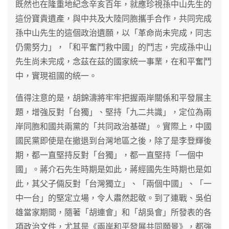
既然也在隆重地紀念辛亥百年，就應珍視孫中山先生的
這份寶貴遺產，與中共及大陸同胞攜手合作，共同完成
孫中山先生的這個政治遺願，以「革命尚未完成，同志
仍需努力」，「和平奮鬥救中國」的鬥志，完成孫中山
先生尚未完成，念茲在茲的國家統一事業，在和平奮鬥
中，實現祖國的統一。
值得注意的是，胡錦濤將牢牢把握兩岸關係和平發展主
題，增強反對「台獨」、堅持「九二共識」，定位為兩
岸同胞和國共兩黨的「共同政治基礎」。實際上，中國
國民黨即使是在撤退到台灣地區之後，除了是李登輝後
期，都一直堅持反對「台獨」，都一直堅持「一個中
國」。蔣介石先生時期是如此，蔣經國先生時期也是如
此，其父子倆反對「台灣獨立」、「兩個中國」、「一
中一台」的堅定立場，令人肅然起敬。到了連戰、吳伯
雄當家期間，隨著「胡連會」和「胡吳會」所發表的各
項政治文件，尤其是《兩岸和平發展共同願景》，都強