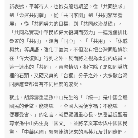
新表述，平等待人，也抱有殷切期望。從「共同追求」
到「命運共同體」，從「共同家園」到「共同繁榮發
展」，從「共同努力的目標」到「共同政治基礎」，
「共同為實現中華民族偉大復興而努力」一連幾個排比
疊置的「共同」，還有「同心」、「「共用」、「休戚
與共」等詞語，強化了氣氛，不但沒有把台灣同胞排除
在「偉大復興」行列之外，反而將之視為重要的成員。
這一連串的「共同」，意懇情切，相信除了是如同糞坑
裡的石頭，又硬又臭的「台獨」分子之外，大多數台灣
同胞應當都會有不同程度的感受。
就此，胡錦濤重溫孫中山先生的「『統一』是中國全體
國民的希望。能夠統一，全國人民便享福；不能統一，
便要受害。」的名言，就更顯語重心長。這番話提醒著
尊崇孫中山先生為「國父」，並將辛亥革命與中國國民
黨、「中華民國」緊緊連結起來的馬英九及其同僚們，