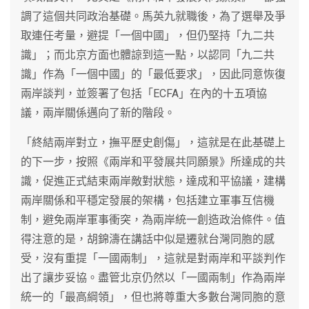
調了這個共同政治基礎。馬英九就職後，為了選舉及爭
取連任考量，避提「一個中國」，但仍堅持「九二共
識」；而北京方面也體諒到這一點，以認同「九二共
識」作為「一個中國」的「最低要求」，因此同意恢復
兩岸談判，並簽署了包括「ECFA」在內的十五項協
議，兩岸關係邁向了新的階段。
「終結兩岸對立，撫平歷史創傷」，這就是在此基礎上
的下一步，按照《兩岸和平發展共同願景》所達成的共
識，促進正式結束兩岸敵對狀態，達成和平協議，建構
兩岸關係和平穩定發展的架構，包括建立軍事互信機
制，避免兩岸軍事衝突，為兩岸統一創造政治條件。值
得注意的是，胡錦濤在講話中似是遷就台灣同胞的感
受，沒有重提「一國兩制」，這就是對兩岸和平談判作
出了讓步妥協。盡管北京仍然以「一國兩制」作為兩岸
統一的「最高綱領」，但也將尊重大多數台灣同胞的意