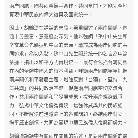
兩岸同胞、國共兩黨攜手合作、共同奮鬥，才能完全地
實現中華民族的偉大復興及國家統一。
因此，胡錦濤在講話的末段，著重闡述了兩岸關係，內
涵十分豐富，意義極為深刻。他以強調「孫中山先生和
辛亥革命先驅振興中華的宏願，應該成為兩岸同胞的共
同追求」為切入點，孫中山先生關於統一的名言為申論
依據，指出以和平方式實現統一，最符合包括台灣同胞
在內的全體中國人的根本利益，呼籲兩岸同胞牢牢把握
兩岸關係和平發展主題，增強反對「台獨」、堅持「九
二共識」的共同政治基礎，促進兩岸同胞密切交流合
作，共用兩岸關係和平發展成果，提升兩岸經濟競爭
力，弘揚中華文化優秀傳統，增強休戚與共的民族認
同，不斷解決前進道路上的各種問題，終結兩岸對立，
撫平歷史創傷，共同為實現中華民族偉大復興而努力。
胡錦濤講話中有關兩岸關係的論述，是對兩岸關係的最