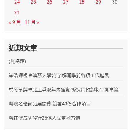
24
25
26
27
28
29
30
31
« 9 月
11 月 »
近期文章
(無標題)
岑浩輝視察澳琴大學城 了解開學前各項工作進展
橫琴單牌車北上爭取年內落實 擬採用預約制平衡車流
粵澳名優商品展開幕 簽署49份合作項目
粵在澳成功發行25億人民幣地方債