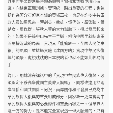
其革命事業即進展得頗為順利。包括北伐戰爭所向披
靡，向結束軍閥割據、實現統一踏出重要的征程；也包
括作為蔣介石起家本錢的黃埔軍校，也是在許多中共軍
政人員如周恩來、葉劍英、熊雄、惲代英、聶榮臻、蕭
楚女、周逸群、張秋人等的大力幫助下，得以發展起來
的。如果不是孫中山先生平早逝，相信中國早就結束軍
閥割據混戰的局面，實現其「能夠統一，全國人民便享
福」的夙願，並透過實施《建國方略》實現中華民族復
興的願景，虎視眈眈的日本侵略者也就不能如此輕易得
手。
為此，胡錦濤在講話中的「實現中華民族偉大復興，必
須堅定不移高舉愛國主義偉大旗幟」，同樣也適用於兩
岸關係和國共關係。何況，兩岸關係和平發展已成為中
華民族偉大復興的重要組成部分，國家統一更是實現中
華民族偉大復興的必要條件和重要內容之一。但單靠大
陸一方的努力，是不能完全實現這一偉大願景的，只有