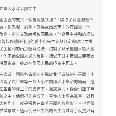
姓陷入水深火熱之中。
國主義的支持，假冒擁護“共和”，騙取了資產階級革
實。他政權一到手，就展露出反革命的真面目，他一
醜劇，不久又取締解散國民黨。他對民主共和的標誌
除曾起過積極作用的孫中山先生參與制定的規定主權
民主權利的南京臨時約法，炮製了賦予他個人極大權
，他不顧全國人民的反對，接受了日本帝國主義妄圖
洪憲皇帝，終於在全國人民的唾棄中死去。
三大系，同時各省還有不屬於北洋系統的小軍閥。中
出現了袁世凱等一批大小軍閥即大小皇帝的局面。這
在各自的洋主子的支持下，擴充實力，從而引起了無
熱之中。他們把先進分子、革命人士誣為亂黨，對其
大釗烈士，就是犧牲在奉系軍閥的絞刑架下。他們豢
橫徵暴斂。這就使已無生路的蒼生百姓除了反抗只有