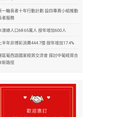
新一輪長者十年行動計劃 設四專責小組推動
長者服務
本澳總人口68.65萬人 按年增加600人
上半年非博彩消費444.7億 按年增加17.4%
灣區葡西語國家經貿交流會 探討中葡經貿合
作新路徑