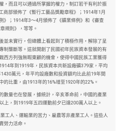
權，而且可以通過所掌握的權力，制訂若干有利於振
，工商部頒佈了《暫行工藝品獎勵章程》；1914年1月
》；1914年3～4月頒佈了《礦業條例》和《審查
獎章規則》，等等。
後並未實行，但總體上看起到了積極作用，解除了呈
專制壟斷等。這就開創了民國初年民族資本發展的有
戰西方列強無暇東顧的機會，使得中國民族工業獲得
14年到1919年，民族資本共新設廠礦379家，平均
年1430萬元，年平均設廠數和投資額均比此前19年間
比重，由1913年的16%增至1920年的22%。
的數量也在發展，據統計，辛亥革命前，中國的產業
人以上，到1919年五四運動前夕已達200萬人以上。
手工業工人、運輸業的苦力、雇農等非產業工人。這些人
賣勞力活命。