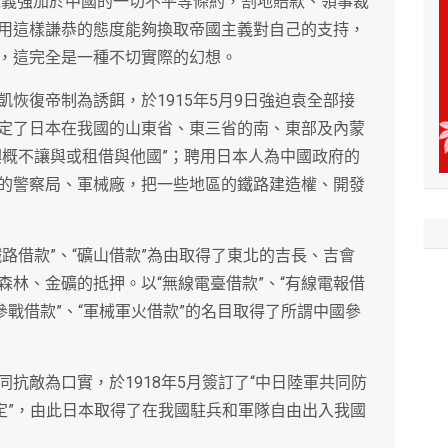
國主義強加於中國的一切不平等條約，割地賠款、領事裁
用這樣謙恭的態度能夠換取帝國主義對自己的支持，
，這完全是一種不切實際的幻想。
恢復帝制為誘餌，於1915年5月9日強迫袁全部接
定了日本在我國的山東省、東三省的南、東部及內蒙
嶼概不讓與或租借與他國”；聘用日本人為中國政府的
的警察局、軍械廠，把一些地區的鐵路建造權、開發
路借款”、“礦山借款”為由取得了東北的吉長、吉會
林、金礦的抵押。以“無線電臺借款”、“有線電報借
參戰借款”、“軍械軍火借款”的名目取得了所謂中國參
抗敵為口實，於1918年5月簽訂了“中日陸軍共同防
定”，由此日本取得了在我國駐兵和軍隊自由出入我國