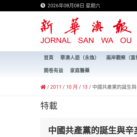
Skip
2026年08月08日 星期六
to
content
新華澳報
首頁
華澳人語（永逸）
兩岸觀察（富
開卷有益
家庭醫藥
2011
10 月
13
中國共產黨的誕生與
特載
中國共產黨的誕生與辛