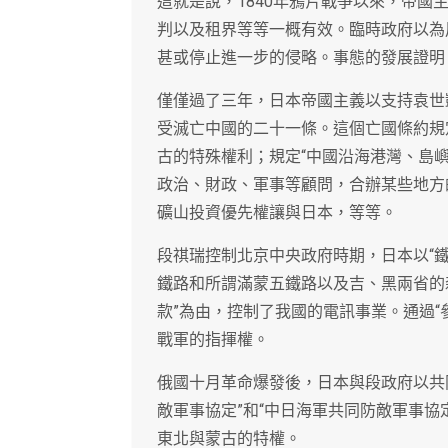
這就是說，1840年鴉片戰爭以來，帝
判以及租界等等一概有效。臨時政府以為
甚或停止進一步的侵略。事態的發展證明
僅僅過了三年，日本帝國主義以支持袁世凱
受滅亡中國的二十一條。這個亡國條約規
古的特殊權利；規定“中國沿海港灣、島
政治、財政、軍事等顧問，合辦某些地方
礦山投資優先權讓與日本，等等。
段祺瑞控制北京中央政府時期，日本以“鐵
鐵路和所謂滿蒙五鐵路以及吉、黑兩省的森
款”為由，控制了我國的電訊事業。通過“
戰軍的指揮權。
俄國十月革命爆發後，日本與段政府以共同
敵軍事協定”和“中日海軍共同防敵軍事協
東北與蒙古的特權。