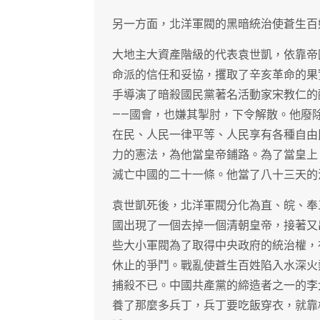
另一方面，北洋軍閥的黑暗統治使蒼生百
大地主大資產階級的代表袁世凱，依靠帝
命派的信任和妥協，攫取了辛亥革命的果
手導演了暗殺國民黨著名活動家宋教仁的
——國會，也嫌其掣肘，下令解散。他廢
在民、人民一律平等、人民享有各種自由
力的憲法，為他當皇帝鋪路。為了當皇上
滅亡中國的二十一條。他當了八十三天的
袁世凱死後，北洋軍閥分化為直、皖、奉
國出現了一個去掉一個清朝皇帝，接著又
些大小軍閥為了取得中央政府的統治權，
休止的爭鬥。戰亂使蒼生百姓陷入水深火
捕殺不已。中國共產黨的締造者之一的李
養了那麼多兵丁，兵丁要吃飯穿衣，就靠