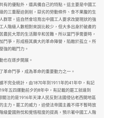
共有的優點外，還具備自己的特點。這主要是中國工
級的三重壓迫剝削，惡劣的勞動條件、食不果腹的生
人群眾，這自然會培育出中國工人要求改變現狀的強
工人階級人數相對來說比較少，但大多出身於破產的
苦農民大眾的生活艱辛和苦難。所以當鬥爭需要時，
加鬥爭，形成極其廣大的革命陣營，陷敵於孤立。所
堅強的戰鬥力。
動也在逐步開展。
了革命鬥爭，成為革命的重要動力之一。
完全統計，由1870年到1911年的41年中，有記
1919年五四運動前夕的8年中，有記載的罷工就達到
得關注的是1916年天津人民反對法國侵佔老西開地區
的主力。罷工的威力，迫使法帝國主義不得不暫時放
階級愛國熱忱和覺悟程度的提高，預示著中國工人階