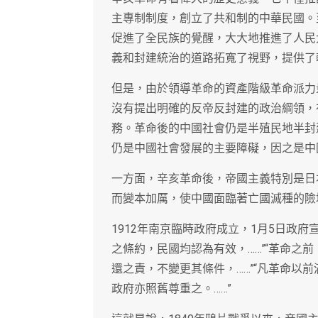
主專制制度，創立了共和制的中華民國。
促進了全民族的覺醒，大大地推進了人民
義和封建統治的道路拓寬了視野，提供了
但是，由於領導革命的資產階級革命派力
沒有提出明確的反帝反封建的政治綱領，
務。革命後的中國社會仍是半殖民地半封
仍是中國社會發展的主要障礙，因之是中
一方面，辛亥革命後，帝國主義特別是日
而變本加厲，使中國面臨著亡國滅種的險
1912年南京臨時政府成立，1月5日政
之條約，民國均認為有效，……”“革命之
還之責，不變更其條件，……”“凡革命以
政府亦照舊尊重之。……”