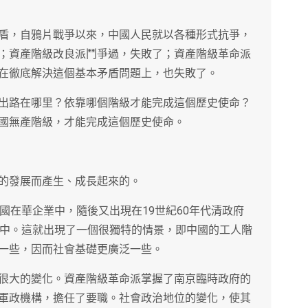
盾，自鴉片戰爭以來，中國人民就以各種形式抗爭，
；資產階級改良派鬥爭過，失敗了；資產階級革命派
在徹底解決這個基本矛盾問題上，也失敗了。
出路在哪里？依靠哪個階級才能完成這個歷史使命？
國無產階級，才能完成這個歷史使命。
的發展而產生、成長起來的。
國在華企業中，隨後又出現在19世紀60年代清政府
業中。這就出現了一個很獨特的情景，即中國的工人階
一些，因而社會基礎更廣泛一些。
很大的變化。資產階級革命派掌握了南京臨時政府的
軍政機構，擔任了要職。社會政治地位的變化，使其