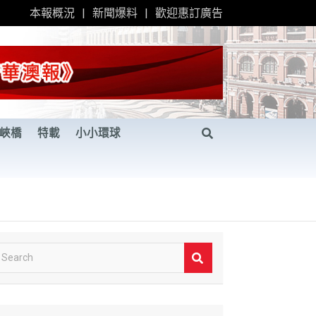
本報概況
新聞爆料
歡迎惠訂廣告
峽橋
特載
小小環球
S