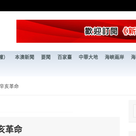
權）
本澳新聞
要聞
百家臺
中華大地
海峽兩岸
海
辛亥革命
e
a
亥革命
r