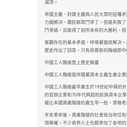
滅頂。
帝國主義、封建主義與人民大眾的這種矛
力圖解決。農民群眾鬥爭了，但是失敗了
鬥爭過，且取得了前所未有的大勝利，但
客觀存在的基本矛盾，呼喚著徹底解決。
歷史作出了回答，只有依靠新的階級即中
中國工人階級登上歷史舞臺
中國工人階級是伴隨著資本主義生產企業
中國工人階級最早產生於19世紀中葉的外
的官辦企業和70年代興起的民族資本企
級比本國資產階級的產生早一些，資格老
辛亥革命後，資產階級的社會政治地位有
領導權，不少商界人士也都參加了各地的