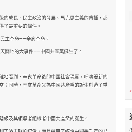
c
h
級的成長、民主政治的發展、馬克思主義的傳播，都
供了最重要的條件。
族民主革命——辛亥革命。
開天闢地的大事件——中國共產黨誕生了。
確地看到，辛亥革命後的中國社會現實，呼喚著新的
當；同時，辛亥革命又為中國共產黨的誕生創造了重
«
階級及其領導者組織者中國共產黨的誕生。
翻了清王朝的統治，而且結束了統治中國幾千年的君