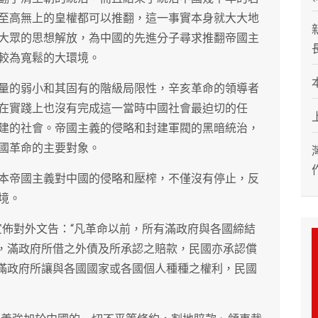
至高無上的皇權都可以推翻，這一事實本身就大大地
大眾的思想解放，為中國的先進分子尋求推翻帝國主
較為寬鬆的大環境。
量的弱小和其固有的階級局限性，辛亥革命的領導者
在實踐上也沒有完成這一當時中國社會最迫切的任
建的社會。帝國主義的侵略和封建軍閥的黑暗統治，
國革命的主要對象。
本帝國主義對中國的侵略和壓榨，不僅沒有停止，反
境。
府宣佈對外文告：“凡革命以前，所有滿政府與各國締結
前，滿政府所借之外債及所承認之賠款，民國亦承認償
前滿政府所讓與各國國家或各國個人種種之權利，民國