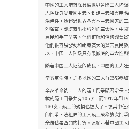
中國的工人階級除具備世界各國工人階級
人階級身受帝國主義、封建主義和資產階
活條件，遠超過世界各資本主義國家的工
烈願望，即培育出極強烈的革命性。中國
農民和手工業者。他們瞭解和深切體會貧
他們很容易發動和組織廣大的貧苦農民參
以，中國工人階級具有最徹底的革命性和
隨著中國工人階級的成長，中國的工人運
辛亥革命時，許多地區的工人群眾都參加
辛亥革命後，工人的罷工鬥爭顯著增長。據不
載的罷工鬥爭共有105次，而1912年到
130次，罷工的規模也擴大了。這其中值
的鬥爭，法租界的工人罷工成為這次鬥爭
棄侵佔老西開的打算。這顯示著中國工人