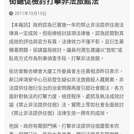
街總促檢討打擊非法旅館法
2011年10月13日
【本報訊】政府認為已實施一年的禁止非法提供住宿法
律具一定成效，但街總檢討該項法律後，認為民間對其
成效的評估與官方有異，法律效力不僅不彰，且衍生黃
賭毒問題，促請當局檢討。議員何潤生建議以“放蛇”或
臥底方式作為刑事偵查手段，打擊非法旅館。
街坊會聯合總會大廈工作委員會主任黃祖添昨日表示，
新口岸鴻安中心日前發生疑似非法旅館殺人藏屍案，非
法提供住宿衍生出的治安問題再度引起社會關注，各方
面針對執法的打擊力度、檢控程序、處罰及執法成效討
論《禁止非法提供住宿》法，實際上等如社會全面檢討
《禁止非法提供住宿》法律生效一周年的成效。
他說，政府有關部門稱，打擊非法提供住宿盡管未完