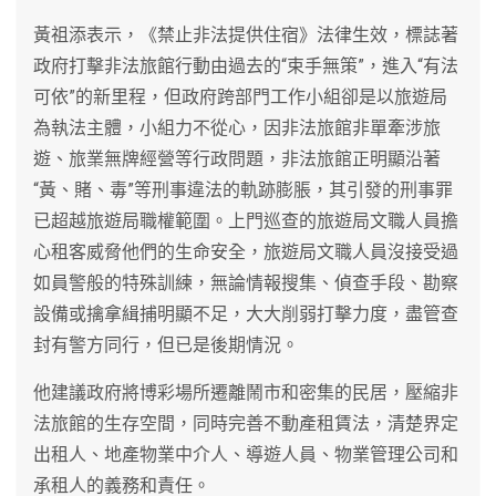
黃祖添表示，《禁止非法提供住宿》法律生效，標誌著
政府打擊非法旅館行動由過去的“束手無策”，進入“有法
可依”的新里程，但政府跨部門工作小組卻是以旅遊局
為執法主體，小組力不從心，因非法旅館非單牽涉旅
遊、旅業無牌經營等行政問題，非法旅館正明顯沿著
“黃、賭、毒”等刑事違法的軌跡膨脹，其引發的刑事罪
已超越旅遊局職權範圍。上門巡查的旅遊局文職人員擔
心租客威脅他們的生命安全，旅遊局文職人員沒接受過
如員警般的特殊訓練，無論情報搜集、偵查手段、勘察
設備或擒拿緝捕明顯不足，大大削弱打擊力度，盡管查
封有警方同行，但已是後期情況。
他建議政府將博彩場所遷離鬧市和密集的民居，壓縮非
法旅館的生存空間，同時完善不動產租賃法，清楚界定
出租人、地產物業中介人、導遊人員、物業管理公司和
承租人的義務和責任。