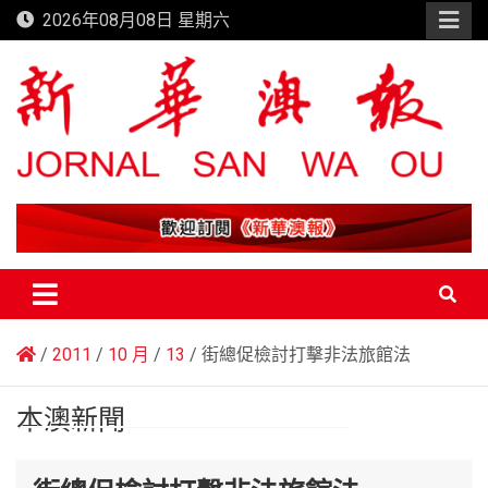
Skip
2026年08月08日 星期六
to
content
新華澳報
2011
10 月
13
街總促檢討打擊非法旅館法
本澳新聞