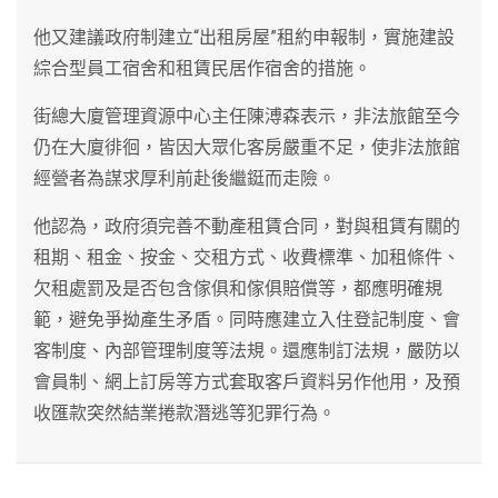
他又建議政府制建立“出租房屋”租約申報制，實施建設
綜合型員工宿舍和租賃民居作宿舍的措施。
街總大廈管理資源中心主任陳溥森表示，非法旅館至今
仍在大廈徘徊，皆因大眾化客房嚴重不足，使非法旅館
經營者為謀求厚利前赴後繼鋌而走險。
他認為，政府須完善不動產租賃合同，對與租賃有關的
租期、租金、按金、交租方式、收費標準、加租條件、
欠租處罰及是否包含傢俱和傢俱賠償等，都應明確規
範，避免爭拗產生矛盾。同時應建立入住登記制度、會
客制度、內部管理制度等法規。還應制訂法規，嚴防以
會員制、網上訂房等方式套取客戶資料另作他用，及預
收匯款突然結業捲款潛逃等犯罪行為。