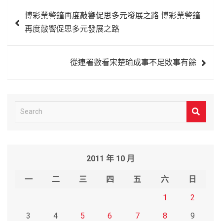
文
博彩業警鐘再度敲響促思多元發展之路 博彩業警鐘
章
再度敲響促思多元發展之路
導
覽
從連署數看宋楚瑜成事不足敗事有餘
S
e
a
r
2011 年 10 月
c
h
一
二
三
四
五
六
日
1
2
3
4
5
6
7
8
9