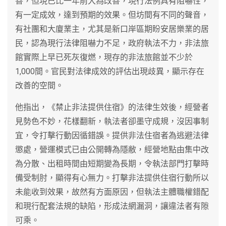
善，但現已比一年前大為改善，現行法例具有阻嚇性，
有一定成效，達到預期的效果。但坊間有不同的聲音，
有社團和大廈業主，尤其是新口岸區期盼安居樂業的居
民，認為現行法律阻嚇力不足，政府執法不力，非法旅
館實際上早已死灰復燃，現存的非法旅館並不少於
1,000間。官民對法律成效的評估出現歧異，顯示存在
改善的空間。
他指出，《禁止非法提供住宿》的法律生效後，經營者
見勢色不妙，花樣翻新，執法者卻墨守成規，沒因事制
宜，令打擊行動因循錯誤。提供非法住宿者為逃避法律
懲處，營運模式已由公開轉為隱敝，經營地點由集中改
為分散、出租時間由短期變為長期，令執法部門打擊時
備受制肘，顯得有心無力。打擊非法提供住宿行動所以
未能收到效果，故然有方面原因，但執法主體職權錯配
和現行配套法規的缺陷，形成法網漏洞，讓違法者有隙
可乘。