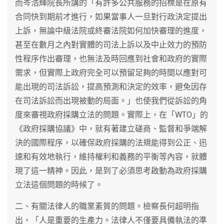
而岑浩輝院長所講的「有許多公共服務的招標是在原有
合同快到期前才進行，如果當事人一旦對行政決定提出
上訴，無論中級法院或終審法院如何加快審理的進度，
甚至在數月之內對實體的司法上訴以及中止效力的預防
性程序作出審理，也無法及時回應到社會和政府的實際
需求，但實際上政府完全可以預留足夠的時間以應對可
能出現的司法訴訟，提高預測和決定的效率，避免因存
在司法訴訟而出現被動的局面。」也使我們從訴訟的角
度來審視政府採購立法的問題。實際上，在「WTO」的
《政府採購協議》中，就有著建立磋商、監督和爭端解
決的國際程序，以確保政府採購的法規能得到公正、迅
速和有效地執行，維持權利和義務的平衡等內容，就體
現了這一精神。因此，是到了必須思考啟動為政府採購
立法這個問題的時候了。
二、有關法律人的職業素質的問題。檢察長何超明指
出，「人是重要的生產力。法律人不僅要具備執法的準