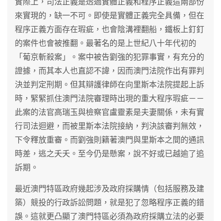
實際上，司法正義是透過實體正義和程序正義這兩部份
來實現的，缺一不可。即使是實體正義完全具備，但在
程序正義方面存在瑕疵，也會陰溝裡翻船，鐵板上釘釘
的案件也會被推翻。最著名的是上世紀八十年代初的
「葡京斬殺案」。案中被告劉強的犯罪事實，有充分的
證據，而其本人也直認不諱，因而澳門法院作出有罪判
決並判定刑期。但其辯護律師在向里斯本法院提起上訴
時，緊緊抓住澳門法院審理時出現的重大程序瑕疵－－
此案的法官高瑞玉與檢察官盧靈素是夫妻關係，未有實
行司法迴避，而被里斯本法院接納，判決該審判無效，
下令釋放重審。而劉強則籍著澳門與里斯本之間的通訊
時差，逃之夭夭。至今仍是懸案，說不好或已越逾了追
訴期。
最近澳門特區政府幾起涉及政府採購情（包括服務及建
築）競投的行政訴訟問題，就是犯了忽略程序正義的錯
誤。這就更凸顯了澳門特區必須為政府採購立法的必要