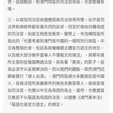
慌。這個教訓，對澳門特區的司法官來說，也是警鐘長
鳴。
三，以增加司法官來適應提高司法效率所需，似乎是司
法界和律師界都有著共同的訴求，但至於吸收何種母語
的司法官，則是互相意見衝突。實際上，岑浩輝院長所
指出的「也要考慮到澳門是中國的一個特別行政區、中
文為整個社會，包括各政權機關主體官方語文的地位，
以及絕大部分案件當事人不懂葡文的情況」，與華年達
所主張的從葡國聘請法官，就有著「衝突」的影子。這
是必須予以妥善解決的。而以我們的觀點，既然澳門回
歸後實行「澳人治澳」，澳門特區絕大多數居民是中國
人，各級法院所承審案件的被告多數是華人，故倘是增
加司法官，也應以中文為母語的為主。當然，也應適當
引進若干以葡語為母語的法官，以適應《澳門基本法》
「葡語也是官方語言」的規定。