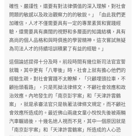
確性、嚴謹性，還要有對法律價值的深入理解，對社會
問題的敏感以及政治觀察力的的敏銳。」「由此我們更
加確信，人才不僅需要具有一定的專業素質和實踐經
驗，還需要具有廣闊的視野和多層面的知識結構，具有
高尚的個人品格和與時俱進的學習精神。這次嘗試無疑
為司法人才的持續培訓積累了有益的經驗。」
這個論述提得十分及時。前段時間有幾位新司法官宣誓
就職，其中更有「八零後」時，社會上就有擔心他們的
經驗生疏，對社會實踐不太瞭解，「只顧埋頭拉車，不
顧抬頭看路」，只是死拗法律條文，不顧社會效應和政
治效應。內地發生的「南京彭宇案」和「天津許雲鶴
案」，就是承審法官只是執著法律條文規定，而不顧社
會效應所造成的。最近佛山兩歲女童小悅悅先後被兩輛
汽車輾過後，十幾名途人視而不見，其中一個原因就是
「南京彭宇案」和「天津許雲鶴案」所造成的人心恐