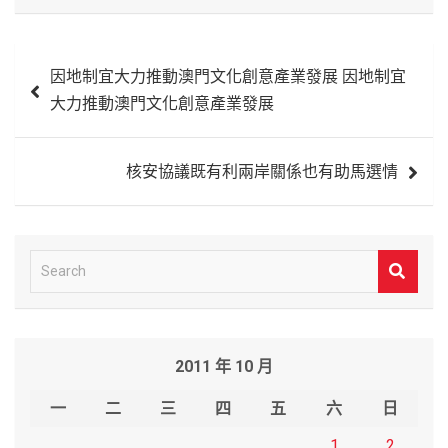
文
因地制宜大力推動澳門文化創意產業發展 因地制宜
章
大力推動澳門文化創意產業發展
導
覽
核安協議既有利兩岸關係也有助馬選情
S
e
a
r
2011 年 10 月
c
h
一
二
三
四
五
六
日
1
2