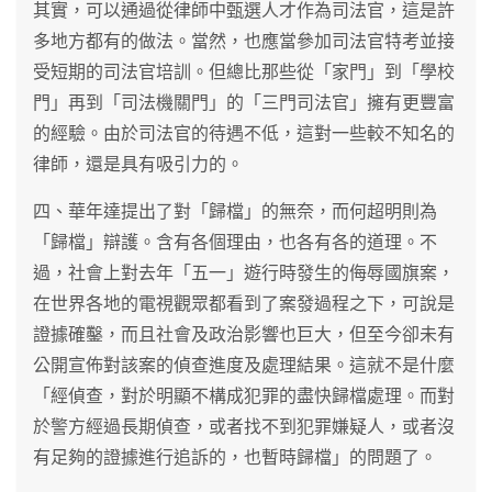
其實，可以通過從律師中甄選人才作為司法官，這是許
多地方都有的做法。當然，也應當參加司法官特考並接
受短期的司法官培訓。但總比那些從「家門」到「學校
門」再到「司法機關門」的「三門司法官」擁有更豐富
的經驗。由於司法官的待遇不低，這對一些較不知名的
律師，還是具有吸引力的。
四、華年達提出了對「歸檔」的無奈，而何超明則為
「歸檔」辯護。含有各個理由，也各有各的道理。不
過，社會上對去年「五一」遊行時發生的侮辱國旗案，
在世界各地的電視觀眾都看到了案發過程之下，可說是
證據確鑿，而且社會及政治影響也巨大，但至今卻未有
公開宣佈對該案的偵查進度及處理結果。這就不是什麼
「經偵查，對於明顯不構成犯罪的盡快歸檔處理。而對
於警方經過長期偵查，或者找不到犯罪嫌疑人，或者沒
有足夠的證據進行追訴的，也暫時歸檔」的問題了。