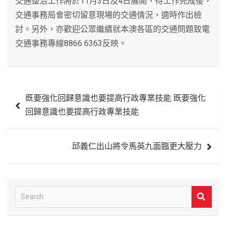
交通整治工作將於11月3日及4日展開，待工作完成後，
交通事務局會密切留意現場的交通情況，適時作出檢
討。另外，亦歡迎公眾繼續就本澳各區的交通問題致電
交通事務專線8866 6363反映。
文
既要強化回歸意識也要提高行政專業技能 既要強化
章
回歸意識也要提高行政專業技能
導
覽
邱義仁出山將令馬英九面臨更大壓力
S
e
a