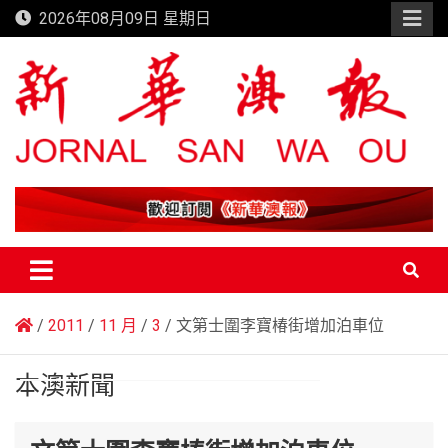
Skip
2026年08月09日 星期日
to
content
新華澳報
2011
11 月
3
文第士圍李寶椿街增加泊車位
本澳新聞