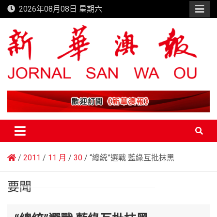
Skip
2026年08月08日 星期六
to
content
新華澳報
2011
11 月
30
“總統”選戰 藍綠互批抹黑
要聞