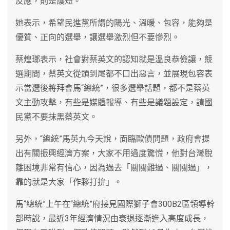
反應，則是護短。
她表示，希望民進黨所謂的陽光、溫暖、包容，能夠是
優質、正向的選舉，讓選舉激烈但不要慘烈。
蔡煌瑯表示，社會對蔡英文的認知就是溫良恭儉讓，競
選期間，蔡英文從頭到尾都不口出惡言，並展現包容表
示當選後將拜會馬“總統”，很多選舉話題，都不是蔡英
文主動攻擊，有些是媒體報導、有些是議題設定，請國
民黨不要抹黑蔡英文。
另外，“總統”馬英九今天說，面臨歐債問題，政府會提
出有關振興經濟方案，大家不用過度驚慌，他對台灣脫
離困境非常有信心，因為過去「關關難過、關關過」，
靠的就是大家「作夥打拚」。
馬“總統”上午在“總統”府接見國際獅子會300B2區領導幹
部時說，最近3年經濟情況由衰退逐漸進入高度成長，