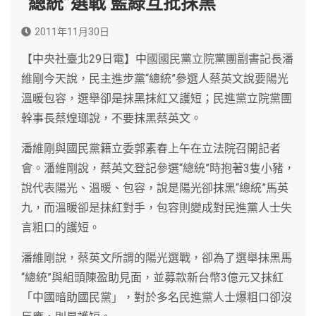
“總統”選戰 藍綠互批抹黑
2011年11月30日
【中央社臺北29日電】中國國民黨立院黨團副書記長潘
維剛今天說，民主進步黨“總統”參選人蔡英文說要陽光
溫暖包容，選舉卻是抹黑抹紅又護短；民進黨立院黨團
幹事長蔡煌瑯說，不要抹黑蔡英文。
潘維剛與國民黨籍立委郭素春上午在立法院召開記者
會。潘維剛說，蔡英文登記參選“總統”時抱著3隻小豬，
說代表陽光、溫暖、包容，說是陽光卻抹黑“總統”馬英
九，而溫暖卻是抹紅對手，包容則變成對民進黨人士失
言粗口的護短。
潘維剛說，蔡英文所謂的陽光選戰，卻為了選舉抹黑馬
“總統”與組頭陳盈助見面，並募款新台幣3億元又抹紅
「中國暗助國民黨」，對於多名民進黨人士爆粗口卻沒