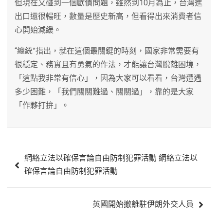
但現在又碰到一個歐債問題，雖然到10月為止，台灣進
出口還很暢旺，數量是歷史新高，但看得出來消費者信
心開始減緩。
“總統”指出，就在這個最關鍵的時刻，國家非常需要有
很穩定、務實且有勇氣的作法，才能讓台灣脫離困境，
「這點我非常有信心」，因為大家可以看看，台灣遭遇
多少困難，「我們關關難過、關關過」，靠的是大家
「作夥打拚」。
文
網絡立法以確保言論自由防制犯罪活動 網絡立法以
章
確保言論自由防制犯罪活動
導
覽
英國開始撤離駐伊朗外交人員