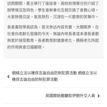
訪問期間，賓主舉行了座談會，兩校校領導分別介紹了
辦學情況及特色，學生會幹事也互相交換了會務心得。
大家熱情交談，氣氛熱烈，沉浸在一片歡樂的笑聲中。
長者書院學員認為，是次參訪內容充實，大開眼界。在
社會向老齡化發展的今天，無論內地長者或本澳長者都
熱衷於接受教育。長者教育對健康老化、積極老化所起
的作用將會日趨顯現。
文
網絡立法以確保言論自由防制犯罪活動 網絡立法以
章
確保言論自由防制犯罪活動
導
覽
英國開始撤離駐伊朗外交人員