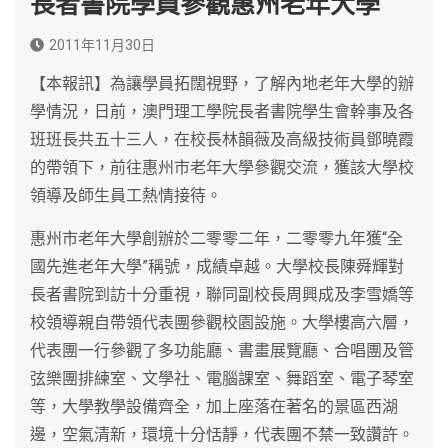
長者書院學員參觀惠州老年大學
2011年11月30日
【本報訊】為讓學員拓闊視野，了解內地老年大學的辦
學情況，日前，澳門理工學院長者書院學生會幹事及各
班班長共五十三人，在校長林韻薇及高級技術員鄧曉霞
的帶領下，前往惠州市老年大學參觀交流，獲該大學校
領導及師生員工熱情接待。
惠州市老年大學創辦於二零零二年，二零零九年獲“全
國先進老年大學”稱號，成績卓越。大學校長陳舜輝對
長者書院到訪十分重視，聯同副校長周興成及李雪嬌等
校領導親自帶領代表團參觀校園設施。大學樓高六層，
代表團一行參觀了多功能廳、書畫展覽廳、合唱團及管
弦樂團排練室、文學社、電腦課室、舞蹈室、電子琴室
等，大學教學設備齊全，加上座落在著名的景區西湖
邊，空氣清新，環境十分恬靜，代表團不禁一致讚許。