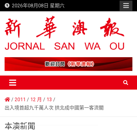
Skip
2026年08月08日 星期六
to
content
新華澳報
2011
12 月
13
出入境首超九千萬人次 拱北成中國第一客流關
本澳新聞