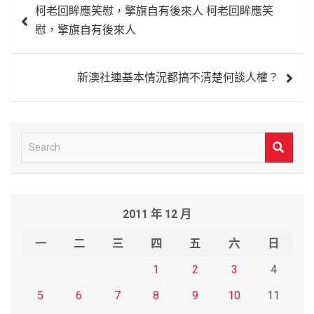
柯老回眸應笑慰，擎旗自有後來人 柯老回眸應笑
章
慰，擎旗自有後來人
導
覽
新澳社連基本情況都搞不清楚何談人權？
S
e
a
r
2011 年 12 月
c
h
一
二
三
四
五
六
日
1
2
3
4
5
6
7
8
9
10
11