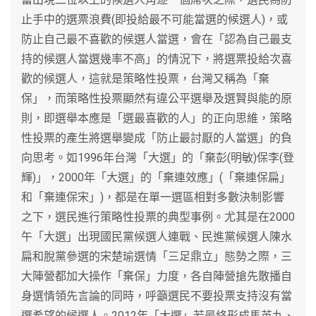
止手中的選票浪費(即投給最不可能當選的候選人)，或
防止自己最不喜歡的候選人當選，會在「認為自己最支
持的候選人當選幾率不高」的情況下，將選票投給次喜
歡的候選人，這就是策略性投票，台灣又稱為「棄
保」，而策略性投票顯然有違公平選舉及選賢與能的原
則，即選舉本應是「選最喜歡的人」的正向思維，策略
性投票的產生將選舉變成「防止最討厭的人當選」的負
向思考。如1996年台灣「大選」的「棄彭(明敏)保李(登
輝)」，2000年「大選」的「棄連效應」(「棄連保扁」
和「棄連保宋」)，都是在單一選區相對多數決制影響
之下，選民進行策略性投票的典型事例。尤其是在2000
午「大選」出現國民黨候選人連戰、民進黨候選人陳水
扁和脫黨參選的宋楚瑜選情「三足鼎立」態勢之際，三
大陣營都加大操作「棄保」力度，各自陣營搶先散播自
身選情領先言論的同時，呼籲選民不要投票支持沒有當
選希望的候選人。2012年「大選」若最終形成馬英九、