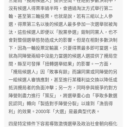
三是為「攪局候選人」提供空間。在絕對多數決制中，
沒有候選人得票率過半時，會通過淘汰方式舉行第二
輪、甚至第三輪投票，也就是說，若有三組以上人參
選，得票第三名以後的候選人最多參加一次選舉就被淘
汰，這些候選人即便以「脫黨參選」鉗制同黨人，也不
會對整個選舉態勢造成大的影響。但是在相對多數決制
下，因為一輪投票定輸贏，只要得票最多即可當選。這
就為同陣營兩組中沒能力當選的候選人選提供了攪局空
間，縣至可發揮「扭轉選舉結果」的影響。一方面，
「攪局候選人」因「敗事有餘」而讓同黨或同陣營的另
一組候選人審慎應對，甚至進行某種利益交換以降低或
抵消攪局者的負面沖擊；另一方，同時參與競爭的對方
陣營則盡力進行「策反」，將選舉重心由「爭取多數選
民認同」轉向「製造對手陣營分裂」以達到「漁翁得
利」的效果。2000年「大選」是最典型代表。
四是特定條件下容易導致激情選舉及政治社會朝向極化