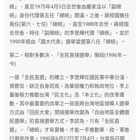
統」，直至1975年4月5日去世後由嚴家淦以「副總
統」身份代理第五任「總統」期滿。之後，蔣經國擔任
兩任(第六、七任)「總統」，直至1988年去世。蔣經囤
去世後，時任「副總統」的李登輝代理「總統」，並於
1990年經由「國大代表」選舉當選第八任「總統」。
第二，相對多數決、「全民直接選舉」階段(1996年－
今)
一是「全民直選」的確立。李登輝在國民黨中輩分淺、
資歷低，缺乏自身班底，為鞏固權力和執政地位，李上
臺後極力推動台灣「民主化」及「本土化」的改革運
動，其中最重要的改單之一就是將台灣地區領導人選舉
方式由「回民大會」間接選舉改變為「自由地區全體選
民選舉」的直接選舉方式。李認為，只有「全民直
選」，「總統」才有實權，才能一手推動黨、政、軍進
行徹底改革。1990年6月27日至7月4日，台當局召開