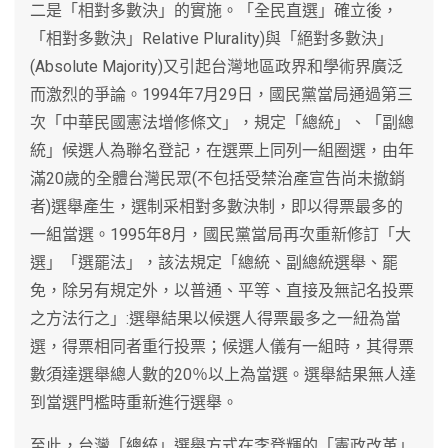
二是「相對多數決」的實施。「全民直選」確立後，
「相對多數決」Relative Plurality)與「絕對多數決」
(Absolute Majority)又引起台灣地區政界和學術界廣泛
而激烈的爭論。1994年7月29日，國民黨當局通過第三
次「中華民國憲法增修條文」，規定「總統」、「副總
統」候選人為聯名登記，在選票上同列一組圈選，由年
滿20歲的全體台灣民眾(不包括受禁治產宣告尚未撤銷
者)選舉產生，選制采相對多數決制，即以得票最多的
一組當選。1995年8月，國民黨當局再次重新修訂「大
選」「選罷法」，該法規定「總統、副總統選舉、罷
免，除另有規定外，以普通、平等、直接及無記名投票
之方法行之」:選舉結果以候選人得票最多之一紐為當
選，得票相同者重行投票；候選人儀有一組時，其得票
數須達選舉總人數的20％以上為當選。選舉結果無人達
到當選門檻時重新進行選舉。
至此，台灣「總統」選舉方式在李登輝的「憲政改革」