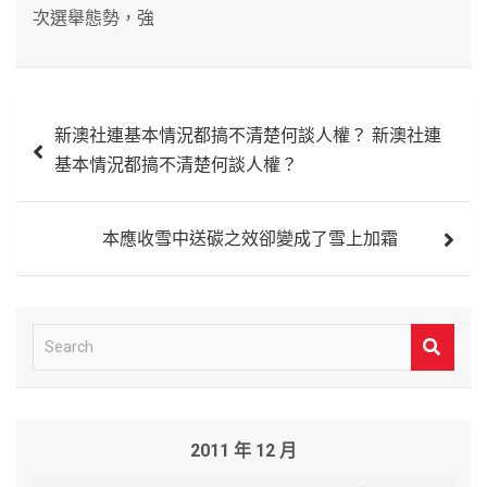
次選舉態勢，強
文
新澳社連基本情況都搞不清楚何談人權？ 新澳社連
章
基本情況都搞不清楚何談人權？
導
覽
本應收雪中送碳之效卻變成了雪上加霜
S
e
a
r
2011 年 12 月
c
h