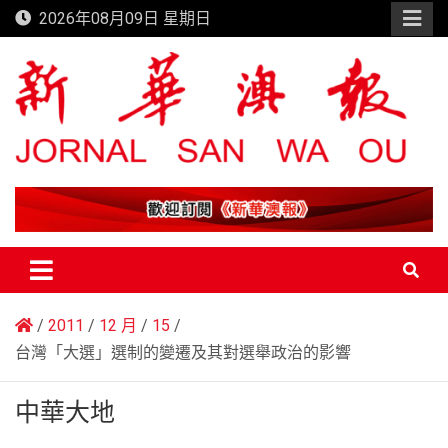
Skip
2026年08月09日 星期日
to
content
新華澳報
2011
12 月
15
台灣「大選」選制的變遷及其對選舉政治的影響
中華大地