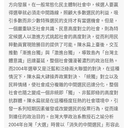
方向發展。在一般常態化民主體制社會中，候選人要贏
得選舉就必須走中間路線，照顧大多數選民的利益，吸
引多數而非少數特殊選民的支持才有當選機會。但是，
一個嚴重缺乏社會共識、民意高度對立的社會，則為特
定候選人以激進方式挑起社會的高度對決，從而利用民
粹動員實現險勝目的提供了可能。陳水扁上臺後，交互
推動「漸進台獨」與「激進台獨」，導致島內「台灣主
體意識」迅速蔓延，整個社會彌漫著濃烈的政治狂熱。
而2004年選舉又是泛藍和泛綠兩大聯盟的對決，在這種
情況下，陳水扁大肆操弄政黨對決、「統獨」對立以及
民粹情緒，使社會成分複雜的中間選民迅速分化，整個
社會也隨之變成一個非統即「獨」、非藍即綠的高度對
抗群體。陳水扁就是在這種極度狂熱的社會環境中，引
發一系列短期因素催發或改變選民的投票行為，從而達
到連任的政治目的。台灣大學政治系教授石之瑜分析
2004年台灣「大選」時曾以「消失的中間選民」形容此