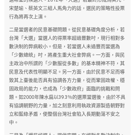
宋楚瑜、蔡英文三組人馬角力的話，選民的策略性投票
行為將再次上演。
二是當選者的民意基礎問題。從民意基礎角度分析，若
台灣「大選」當選人的得票率超過豐數吋，現行相對多
數決制的弊病較小。但是，若當選人未過豐而當選為
「少數總統」吋，將產生重大社會弊病。一方面，與民
主政治中所謂的「少數服從多數」的基本精神不符，其
民意及代表性明顯不足。另一方面，由於民意不足而導
致其上臺後能否具有協調各方力量，從而鞏固政權、穩
固政局的能力，也成為「少數政府」面臨的挑戰和問
題。如2000年陳水扁以39.3％的選票當選後，由於不具
有協調朝野的力量，加之刻意利用執政資源製造朝野對
立和藍綠矛盾，使整個台灣社會陷入長期動蕩不安之
中。