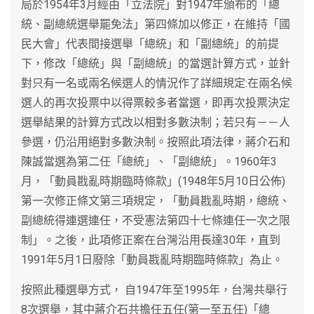
局於1954年3月經由「立法院」對1947年頒布的「總
統、副總統選舉罷免法」第四條加以修正，在維持「國
民大會」代表間接選舉「總統」和「副總統」的前提
下，修改「總統」與「副總統」的當選計算方式，並針
對只有一名或兩名候選人的情況作了詳細規定:在兩名候
選人的再次投票中以得票較多者當選，即再次投票決定
選舉結果的計算方式改以相對多數決制；若只有－－人
參選，仍沿用絕對多數決制。按照此項法律，蔣介石和
陳誠當選為第二任「總統」、「副總統」。1960年3
月，「動員戡亂時期臨時條款」(1948年5月10日公佈)
第一次修正條文第三項規定，「動員戡亂時期，總統、
副總統得連選連任，不受憲法第四十七條連任一次之限
制」。之後，此項修正案在台灣沿用長達30年，直到
1991年5月1日廢除「動員戡亂時期臨時條款」為止。
按照此種選舉方式， 自1947年至1995年，台灣共舉行
8次選舉，其中蔣介石共擔任五任(第一至五任)「總