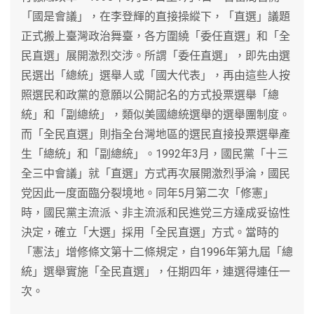
「國是會議」，在李登輝的直接操縱下，「直選」議題
正式搬上臺灣政治舞臺，各方圍繞「委任直選」和「全
民直選」展開激烈交涉。所謂「委任直選」，即先由選
民選出「總統」選舉人或「國大代表」，再由這些人按
照選民和政黨的意願以公開記名的方式投票選舉「總
統」和「副總統」，類似美國總統選舉的選舉團制度。
而「全民直選」則指全台灣地區的選民直接投票選舉產
生「總統」和「副總統」。1992年3月，國民黨「十三
全三中會議」就「直選」方式再次展開激烈爭淪，國民
党因此一度面臨分裂境地。同年5月第二次「修憲」
時，國民黨主流派、非主流派和民進党三方達成妥協性
決定，確立「大選」採用「全民直選」方式。當時的
「憲法」增修條文第十二條規定，自1996年第九屆「總
統」選舉實施「全民直選」，任期四年，連選得連任一
次。