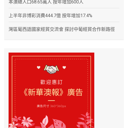
本澳總人口68.65萬人 按年增加600人
上半年非博彩消費444.7億 按年增加17.4%
灣區葡西語國家經貿交流會 探討中葡經貿合作新路徑